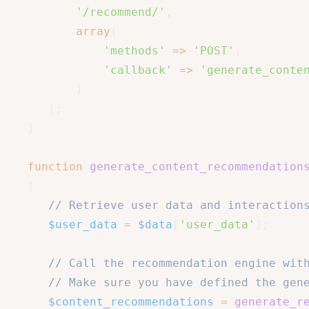
'/recommend/'
,
array
(
'methods'
=>
'POST'
,
'callback'
=>
'generate_conte
)
)
;
}
function
generate_content_recommendation
{
// Retrieve user data and interaction
$user_data
=
$data
[
'user_data'
]
;
// Call the recommendation engine wit
// Make sure you have defined the gen
$content_recommendations
=
generate_r