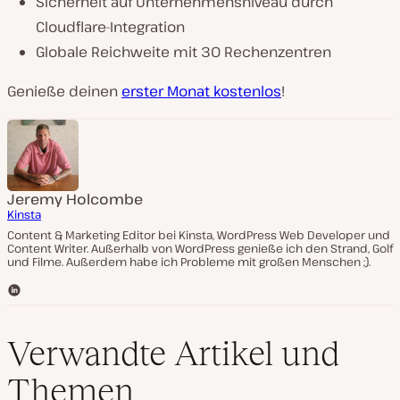
Sicherheit auf Unternehmensniveau durch
Cloudflare-Integration
Globale Reichweite mit 30 Rechenzentren
Genieße deinen
erster Monat kostenlos
!
Jeremy Holcombe
Kinsta
Content & Marketing Editor bei Kinsta, WordPress Web Developer und
Content Writer. Außerhalb von WordPress genieße ich den Strand, Golf
und Filme. Außerdem habe ich Probleme mit großen Menschen ;).
L
i
n
k
Verwandte Artikel und
e
d
Themen
I