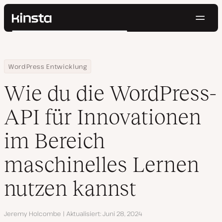
Navig
Kinsta®
Suchen
Plattform
Lösungen
Anmelden
Kostenlos testen
Home
Ressourcen Center
Wie du die WordPress-API für Innovationen im Bereich maschinel
WordPress Entwicklung
Preise
Ressourcen
Wie du die WordPress-
Kontakt
API für Innovationen
im Bereich
maschinelles Lernen
nutzen kannst
Autor
Jeremy Holcombe
Aktualisiert
Juni 28, 2024