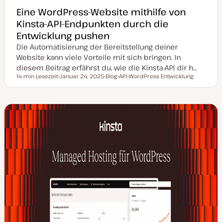
Eine WordPress-Website mithilfe von
Kinsta-API-Endpunkten durch die
Entwicklung pushen
Die Automatisierung der Bereitstellung deiner
Website kann viele Vorteile mit sich bringen. In
diesem Beitrag erfährst du, wie die Kinsta-API dir h…
14 min Lesezeit
Januar 24, 2025
Blog
API
WordPress Entwicklung
Lesezeit
D
P
T
T
a
o
h
h
t
s
e
e
u
t
m
m
m
T
a
a
a
y
k
p
t
u
a
l
i
s
i
e
r
t