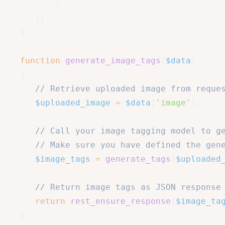
)
)
;
}
function
generate_image_tags
(
$data
)
{
// Retrieve uploaded image from reque
$uploaded_image
=
$data
[
'image'
]
;
// Call your image tagging model to g
// Make sure you have defined the gen
$image_tags
=
generate_tags
(
$uploaded
// Return image tags as JSON response
return
rest_ensure_response
(
$image_ta
}