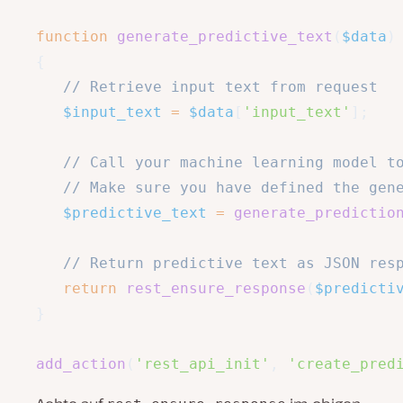
function
generate_predictive_text
(
$data
)
{
// Retrieve input text from request
$input_text
=
$data
[
'input_text'
]
;
// Call your machine learning model t
// Make sure you have defined the gen
$predictive_text
=
generate_predictio
// Return predictive text as JSON res
return
rest_ensure_response
(
$predicti
}
add_action
(
'rest_api_init'
,
'create_pred