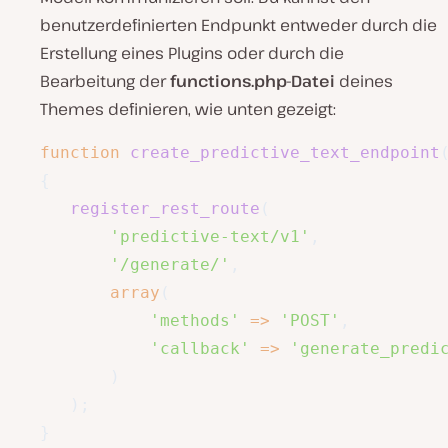
benutzerdefinierten Endpunkt entweder durch die
Erstellung eines Plugins oder durch die
Bearbeitung der
functions.php-Datei
deines
Themes definieren, wie unten gezeigt:
function
create_predictive_text_endpoint
{
register_rest_route
(
'predictive-text/v1'
,
'/generate/'
,
array
(
'methods'
=>
'POST'
,
'callback'
=>
'generate_predi
)
)
;
}