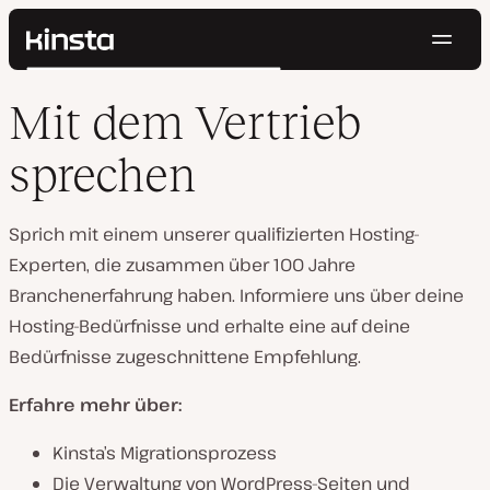
Navig
Kinsta®
Suchen
Plattform
Mit dem Vertrieb
Lösungen
Anmelden
Kostenlos testen
Preise
sprechen
Ressourcen
Kontakt
Sprich mit einem unserer qualifizierten Hosting-
Experten, die zusammen über 100 Jahre
Branchenerfahrung haben. Informiere uns über deine
Hosting-Bedürfnisse und erhalte eine auf deine
Bedürfnisse zugeschnittene Empfehlung.
Erfahre mehr über:
Kinsta’s Migrationsprozess
Die Verwaltung von WordPress-Seiten und