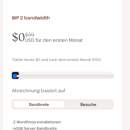
WP 2
bandwidth
$0
$59
USD für den ersten Monat
$0
$59
*Zahle heute $0 und nach dem ersten Monat $700
Spare 140 $, indem du jährlich bezahlst
Abrechnung basiert auf
Bandbreite
Besuche
WordPress-Installationen
2 WordPress-Installationen
Server Bandbreite
40GB Server Bandbreite