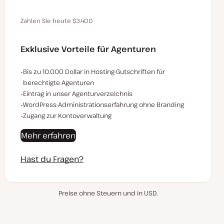
Zahlen Sie heute $3.400
Spare 680 $, indem du jährlich bezahlst
Exklusive Vorteile für Agenturen
Beispiele für die exklusiven Vorteile für Agenturen:
Bis zu 10.000 Dollar in Hosting-Gutschriften für
berechtigte Agenturen
Eintrag in unser Agenturverzeichnis
WordPress-Administrationserfahrung ohne Branding
Zugang zur Kontoverwaltung
Mehr erfahren
Hast du Fragen?
Preise ohne Steuern und in USD.