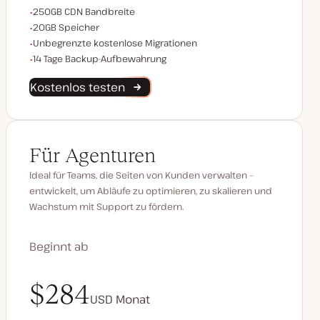
CDN Bandbreite
250GB CDN Bandbreite
Speicherplatz
20GB Speicher
Unbegrenzte Migrationen
Unbegrenzte kostenlose Migrationen
Backup-Aufbewahrung
14 Tage Backup-Aufbewahrung
Kostenlos testen
Für Agenturen
Ideal für Teams, die Seiten von Kunden verwalten –
entwickelt, um Abläufe zu optimieren, zu skalieren und
Wachstum mit Support zu fördern.
Beginnt ab
$340
$284
USD
USD
Monat
Monat