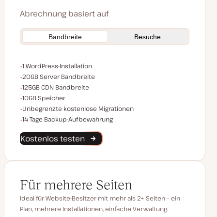
Abrechnung basiert auf
Bandbreite
Besuche
WordPress-Installationen
1 WordPress-Installation
Server Bandbreite
20GB Server Bandbreite
CDN Bandbreite
125GB CDN Bandbreite
Speicherplatz
10GB Speicher
Unbegrenzte Migrationen
Unbegrenzte kostenlose Migrationen
Backup-Aufbewahrung
14 Tage Backup-Aufbewahrung
Kostenlos testen
Für mehrere Seiten
Ideal für Website-Besitzer mit mehr als 2+ Seiten – ein
Plan, mehrere Installationen, einfache Verwaltung.