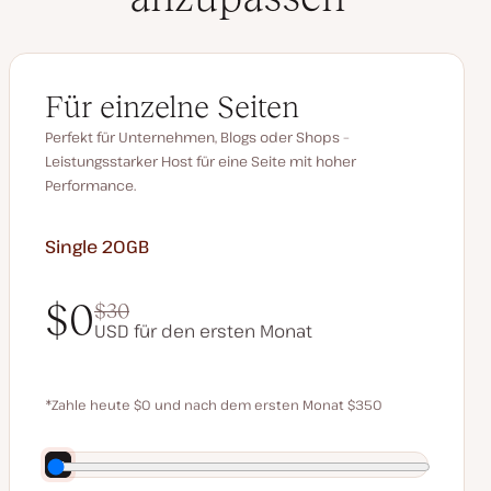
Für einzelne Seiten
Perfekt für Unternehmen, Blogs oder Shops –
Leistungsstarker Host für eine Seite mit hoher
Performance.
Single 20GB
$0
$30
USD für den ersten Monat
$0
$30
*Zahle heute $0 und nach dem ersten Monat $350
Spare 70 $, indem du jährlich bezahlst