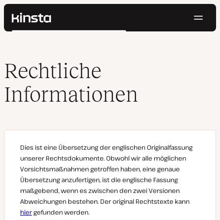
Navig
Kinsta®
Suchen
Plattform
Lösungen
Anmelden
Kostenlos testen
Rechtliche
Preise
Ressourcen
Informationen
Kontakt
Dies ist eine Übersetzung der englischen Originalfassung
unserer Rechtsdokumente. Obwohl wir alle möglichen
Vorsichtsmaßnahmen getroffen haben, eine genaue
Übersetzung anzufertigen, ist die englische Fassung
maßgebend, wenn es zwischen den zwei Versionen
Abweichungen bestehen. Der original Rechtstexte kann
hier
gefunden werden.