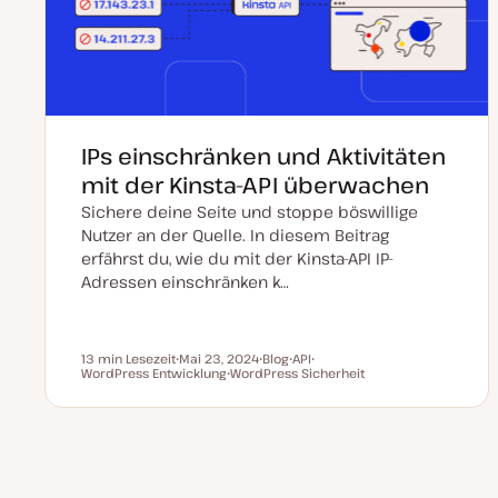
i
e
r
t
IPs einschränken und Aktivitäten
mit der Kinsta-API überwachen
Sichere deine Seite und stoppe böswillige
Nutzer an der Quelle. In diesem Beitrag
erfährst du, wie du mit der Kinsta-API IP-
Adressen einschränken k…
13 min Lesezeit
Mai 23, 2024
Blog
API
Lesezeit
WordPress Entwicklung
D
WordPress Sicherheit
P
T
T
a
T
o
h
h
t
h
s
e
e
u
e
t
m
m
m
m
T
a
a
a
a
y
k
p
Vorheri
Seitennummerierung
t
u