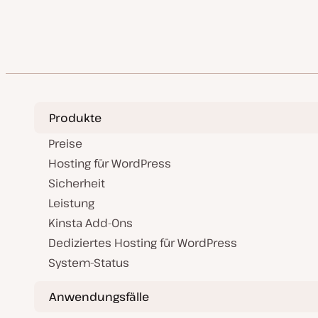
S
a
der
l
i
s
i
Beiträge
e
r
t
Produkte
Preise
Hosting für WordPress
Sicherheit
Leistung
Kinsta Add-Ons
Dediziertes Hosting für WordPress
System-Status
Anwendungsfälle