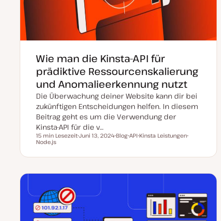
Wie man die Kinsta-API für
prädiktive Ressourcenskalierung
und Anomalieerkennung nutzt
Die Überwachung deiner Website kann dir bei
zukünftigen Entscheidungen helfen. In diesem
Beitrag geht es um die Verwendung der
Kinsta-API für die v…
15 min Lesezeit
Juni 13, 2024
Blog
API
Kinsta Leistungen
Lesezeit
Node.js
D
P
T
T
T
a
o
h
h
h
t
s
e
e
e
u
t
m
m
m
m
T
a
a
a
a
y
k
p
t
u
a
l
i
s