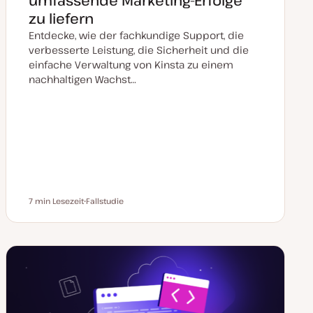
umfassende Marketing-Erfolge
zu liefern
Entdecke, wie der fachkundige Support, die
verbesserte Leistung, die Sicherheit und die
einfache Verwaltung von Kinsta zu einem
nachhaltigen Wachst…
7 min Lesezeit
Fallstudie
Lesezeit
P
o
s
t
T
y
p