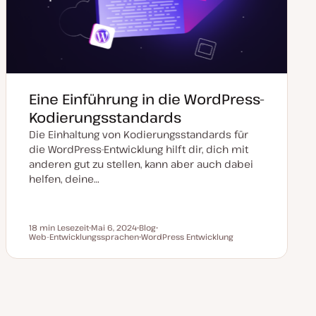
Eine Einführung in die WordPress-
Kodierungsstandards
Die Einhaltung von Kodierungsstandards für
die WordPress-Entwicklung hilft dir, dich mit
anderen gut zu stellen, kann aber auch dabei
helfen, deine…
18 min Lesezeit
Mai 6, 2024
Blog
Lesezeit
Web-Entwicklungssprachen
D
P
WordPress Entwicklung
T
a
o
T
h
t
s
h
e
u
t
e
m
m
T
m
a
a
y
a
k
p
t
u