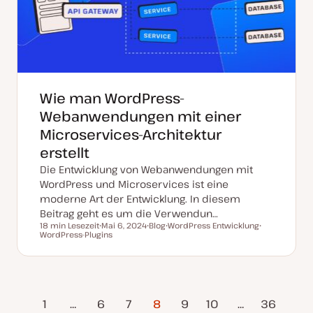
s
i
e
r
t
Wie man WordPress-
Webanwendungen mit einer
Microservices-Architektur
erstellt
Die Entwicklung von Webanwendungen mit
WordPress und Microservices ist eine
moderne Art der Entwicklung. In diesem
Beitrag geht es um die Verwendun…
18 min Lesezeit
Mai 6, 2024
Blog
WordPress Entwicklung
Lesezeit
WordPress-Plugins
D
P
T
T
a
o
h
h
t
s
e
e
u
t
m
m
m
T
a
a
a
y
k
p
ge
Nächste
t
1
…
6
7
8
9
10
…
36
u