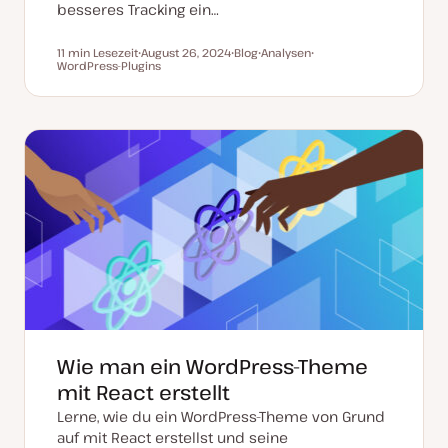
besseres Tracking ein…
11 min Lesezeit
August 26, 2024
Blog
Analysen
Lesezeit
WordPress-Plugins
D
P
T
T
a
o
h
h
t
s
e
e
u
t
m
m
m
T
a
a
a
y
k
p
t
u
a
l
i
s
i
e
r
t
Wie man ein WordPress-Theme
mit React erstellt
Lerne, wie du ein WordPress-Theme von Grund
auf mit React erstellst und seine