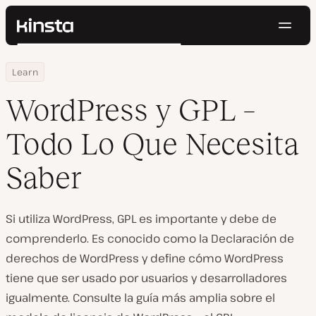
Naveg
Kinsta®
Buscar
Plataforma
Home
Centro de Recursos
WordPress y GPL – Todo Lo Que Necesita Saber
Learn
Soluciones
Iniciar Sesión
Pruébalo gratis
Precios
WordPress y GPL –
Recursos
Contacto
Todo Lo Que Necesita
Saber
Si utiliza WordPress, GPL es importante y debe de
comprenderlo. Es conocido como la Declaración de
derechos de WordPress y define cómo WordPress
tiene que ser usado por usuarios y desarrolladores
igualmente. Consulte la guía más amplia sobre el