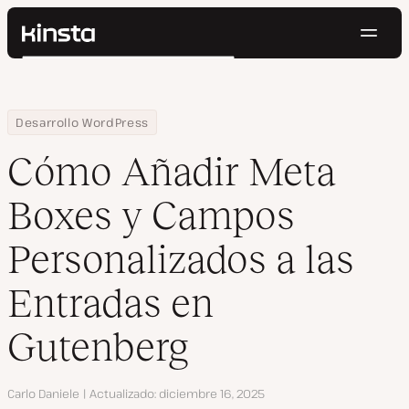
Naveg
Kinsta®
Buscar
Plataforma
Soluciones
Iniciar Sesión
Pruébalo gratis
Home
Centro de Recursos
Blog
Cómo Añadir Meta Boxes y Campos Personalizados a las Entrada
Desarrollo WordPress
Precios
Recursos
Cómo Añadir Meta
Contacto
Boxes y Campos
Personalizados a las
Entradas en
Gutenberg
Autor
Carlo Daniele
Actualizado
diciembre 16, 2025