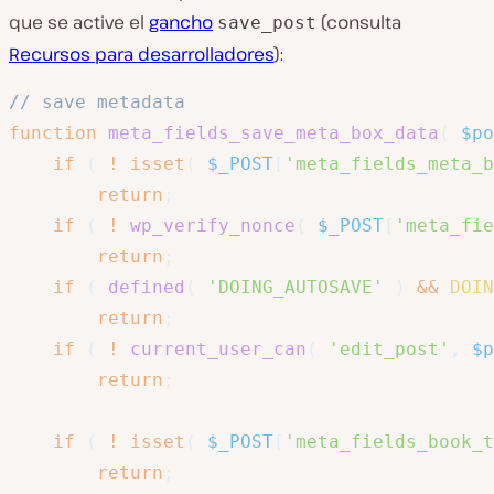
que se active el
gancho
(consulta
save_post
Recursos para desarrolladores
):
// save metadata
function
meta_fields_save_meta_box_data
(
$po
if
(
!
isset
(
$_POST
[
'meta_fields_meta_b
return
;
if
(
!
wp_verify_nonce
(
$_POST
[
'meta_fie
return
;
if
(
defined
(
'DOING_AUTOSAVE'
)
&&
DOIN
return
;
if
(
!
current_user_can
(
'edit_post'
,
$p
return
;
if
(
!
isset
(
$_POST
[
'meta_fields_book_t
return
;