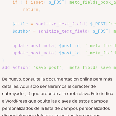
if
(
!
isset
(
$_POST
[
'meta_fields_book_a
return
;
$title
=
sanitize_text_field
(
$_POST
[
'me
$author
=
sanitize_text_field
(
$_POST
[
'm
update_post_meta
(
$post_id
,
'_meta_field
update_post_meta
(
$post_id
,
'_meta_field
}
add_action
(
'save_post'
,
'meta_fields_save_m
De nuevo, consulta la documentación online para más
detalles. Aquí sólo señalaremos el carácter de
subrayado (
) que precede a la meta clave. Esto indica
_
a WordPress que oculte las claves de estos campos
personalizados de la lista de campos personalizados
disponibles por defecto y hace que tus campos