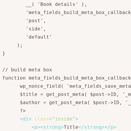
		__( 'Book details' ), 

		'meta_fields_build_meta_box_callback', 

		'post',

		'side',

		'default'

	 );

}

// build meta box

function meta_fields_build_meta_box_callback
	  wp_nonce_field( 'meta_fields_save_meta_box_data', 'meta_fields_meta_box_nonce' );

	  $title = get_post_meta( $post->ID, '_meta_fields_book_title', true );

	  $author = get_post_meta( $post->ID, '_meta_fields_book_author', true );

	  ?>

<
div
class
=
"
inside
"
>
<
p
>
<
strong
>
Title
</
strong
>
</
p
>