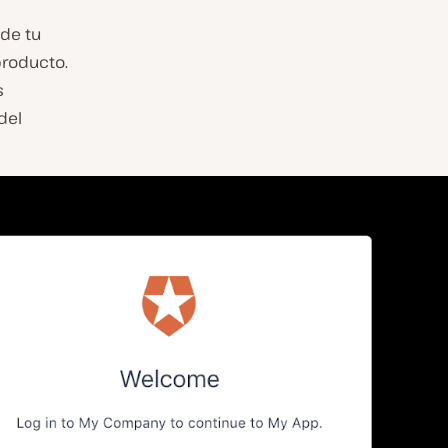
de tu
producto.
s
del