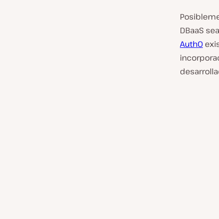
Posibleme
DBaaS sea
Auth0
exis
incorpor
desarrolla