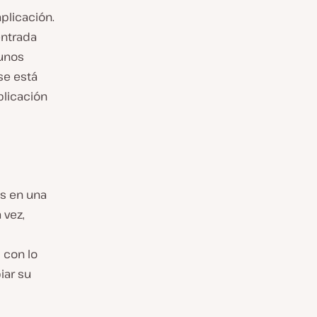
plicación.
entrada
unos
se está
plicación
s en una
 vez,
 con lo
iar su