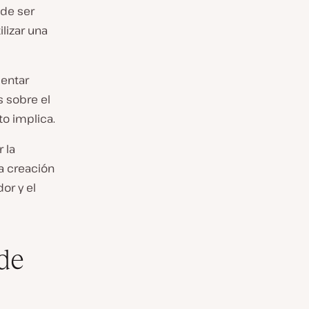
 de ser
lizar una
mentar
 sobre el
o implica.
 la
la creación
dor y el
de