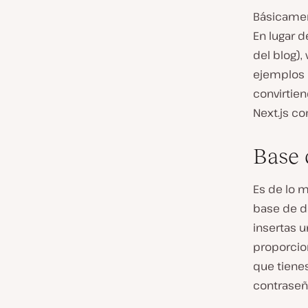
Básicament
En lugar 
del blog),
ejemplos 
convirtie
Next.js co
Base 
Es de lo 
base de da
insertas u
proporcio
que tiene
contraseña,