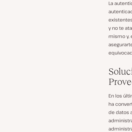
La autenti
autenticac
existentes
y no te at
mismo y, e
asegurart
equivocad
Soluc
Prove
En los últ
ha conver
de datos 
administr
administr