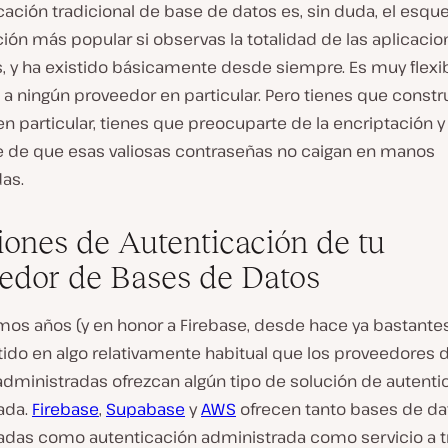
cación tradicional de base de datos es, sin duda, el esq
ión más popular si observas la totalidad de las aplicaci
, y ha existido básicamente desde siempre. Es muy flexib
a a ningún proveedor en particular. Pero tienes que constru
n particular, tienes que preocuparte de la encriptación y
e de que esas valiosas contraseñas no caigan en manos
as.
iones de Autenticación de tu
edor de Bases de Datos
imos años (y en honor a Firebase, desde hace ya bastantes
tido en algo relativamente habitual que los proveedores 
administradas ofrezcan algún tipo de solución de autenti
ada.
Firebase
,
Supabase
y
AWS
ofrecen tanto bases de da
adas como autenticación administrada como servicio a t