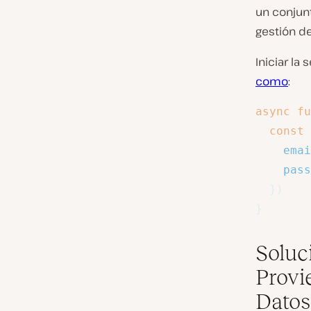
un conjunt
gestión d
Iniciar la
como
:
async
fu
const
emai
pass
}
)
}
Soluc
Provi
Datos