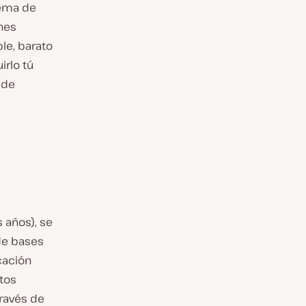
uema de
ones
le, barato
irlo tú
 de
 años), se
de bases
cación
tos
ravés de