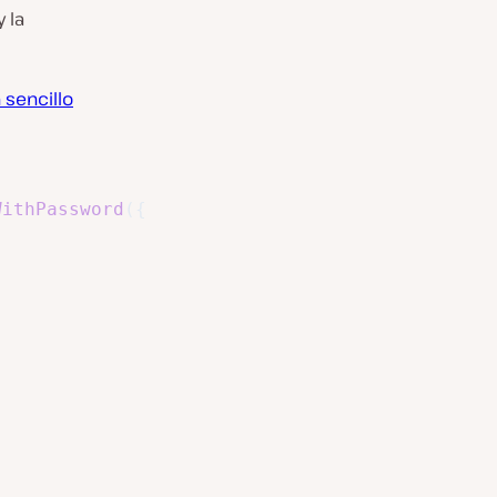
 la
 sencillo
WithPassword
(
{