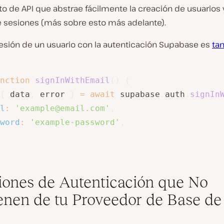
o de API que abstrae fácilmente la creación de usuarios y
e sesiones (más sobre esto más adelante).
 sesión de un usuario con la autenticación Supabase es
tan
nction
signInWithEmail
(
)
{
{
 data
,
 error 
}
=
await
 supabase
.
auth
.
signIn
l
:
'example@email.com'
,
word
:
'example-password'
,
iones de Autenticación que No
enen de tu Proveedor de Base de