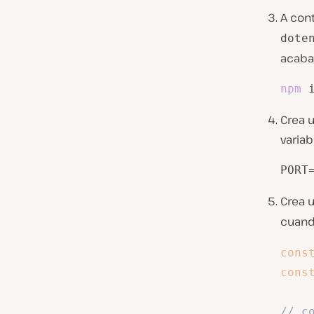
A cont
dote
acaba
npm
 
Crea 
variab
PORT
Crea 
cuand
cons
cons
// c