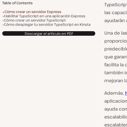
Table of Contents
TypeScrip
Cómo crear un servidor Express
las capaci
Habilitar TypeScript en una aplicación Express
ayudarán a
Cómo crear un servidor TypeScript
Cómo desplegar tu servidor TypeScript en Kinsta
Una de la
Descargar el artículo en PDF
proporcion
predecibl
que garant
facilita l
también i
mejoran la
Además,
aplicacion
ayuda con 
escalabil
escalable