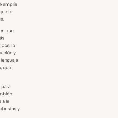
e amplía
que te
s.
 es que
más
ipos, lo
cución y
l lenguaje
o, que
 para
ambién
 a la
robustas y