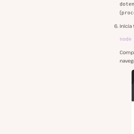
dote
(
proc
Inicia
node
Compru
navega