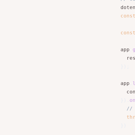
dote
cons
cons
app
.
  re
}
)
;
app
.
  co
}
)
.
o
//
th
}
)