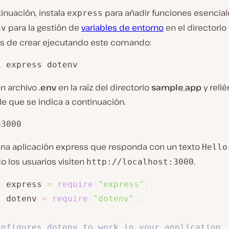
inuación, instala
para añadir funciones esencial
express
para la gestión de
variables de entorno
en el directorio
nv
s de crear ejecutando este comando:
i express dotenv
un archivo
.env
en la raíz del directorio
sample_app
y rellé
le que se indica a continuación.
=3000
una aplicación express que responda con un texto
Hello
o los usuarios visiten
.
http://localhost:3000
t
 express 
=
require
(
"express"
)
;
t
 dotenv 
=
require
(
"dotenv"
)
;
onfigures dotenv to work in your application