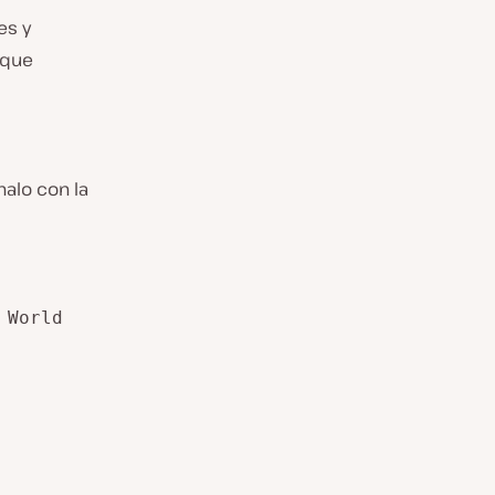
es y
 que
nalo con la
 World