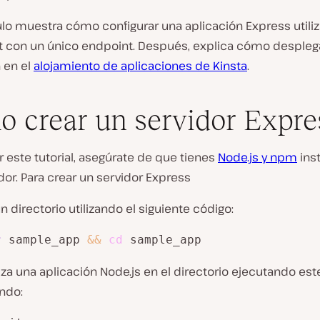
ulo muestra cómo configurar una aplicación Express utili
t con un único endpoint. Después, explica cómo desplega
 en el
alojamiento de aplicaciones de Kinsta
.
 crear un servidor Expre
r este tutorial, asegúrate de que tienes
Node.js y npm
ins
or. Para crear un servidor Express
n directorio utilizando el siguiente código:
r
 sample_app 
&&
cd
 sample_app
liza una aplicación Node.js en el directorio ejecutando est
ndo: