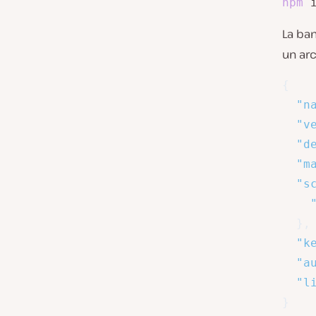
npm
 
La ba
un ar
{
"n
"v
"d
"m
"s
}
,
"k
"a
"l
}