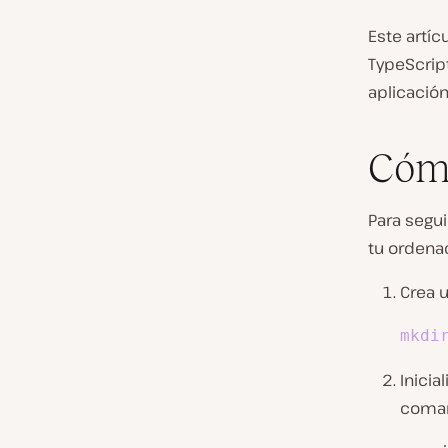
Este artíc
TypeScrip
aplicación
Cómo
Para segui
tu ordenad
Crea u
mkdi
Inicia
coma