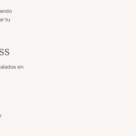
zando
r tu
ss
talados en
e