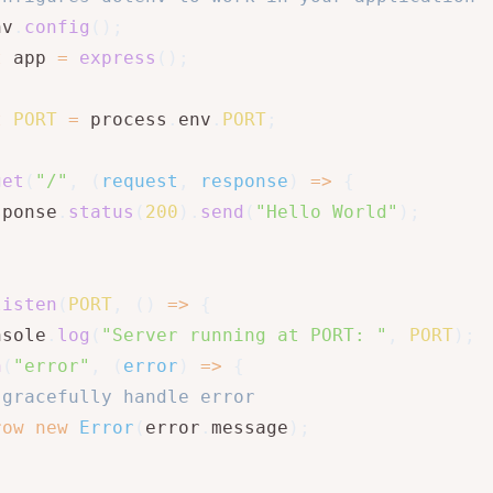
nv
.
config
(
)
;
t
 app 
=
express
(
)
;
t
PORT
=
 process
.
env
.
PORT
;
get
(
"/"
,
(
request
,
 response
)
=>
{
sponse
.
status
(
200
)
.
send
(
"Hello World"
)
;
listen
(
PORT
,
(
)
=>
{
nsole
.
log
(
"Server running at PORT: "
,
PORT
)
;
n
(
"error"
,
(
error
)
=>
{
 gracefully handle error
row
new
Error
(
error
.
message
)
;