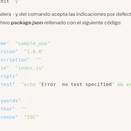
init 
-y
ndera
del comando acepta las indicaciones por defecto
-y
chivo
package.json
rellenado con el siguiente código:
ame"
:
"sample_app"
,
ersion"
:
"1.0.0"
,
escription"
:
""
,
ain"
:
"index.js"
,
cripts"
:
{
"test"
:
"echo "
Error
:
 no test specified
" && e
eywords"
:
[
]
,
uthor"
:
""
,
icense"
:
"ISC"