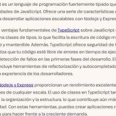
t es un lenguaje de programación fuertemente tipado qu
dades de JavaScript. Ofrece una serie de características 
 desarrollar aplicaciones escalables con Node.js y Expres
s ventajas fundamentales de
TypeScript
sobre JavaScript
a clases de tipos, lo que facilita la escritura de código 
e y mantenible. Además, TypeScript ofrece seguridad de t
iza que tu código esté libre de errores en tiempo de eje
a detección de fallos en las primeras fases del desarrollo. E
ncluye herramientas de refactorización y autocompletad
 experiencia de los desarrolladores.
Node.js y Express
proporcionan un rendimiento excelente
es de cualquier escala. El uso de clases en TypeScript t
la organización y la estructura, lo que contribuye aún más
idad. Con estas herramientas, puedes crear aplicaciones 
s para hacer frente a la creciente demanda.