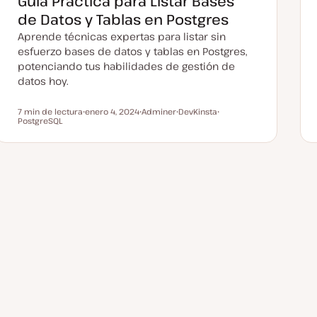
Guía Práctica para Listar Bases
de Datos y Tablas en Postgres
Aprende técnicas expertas para listar sin
esfuerzo bases de datos y tablas en Postgres,
potenciando tus habilidades de gestión de
datos hoy.
7 min de lectura
enero 4, 2024
Adminer
DevKinsta
Tiempo de lectura
PostgreSQL
F
T
T
T
e
e
e
e
c
m
m
m
h
a
a
a
a
a
c
t
u
a
l
i
z
a
d
a