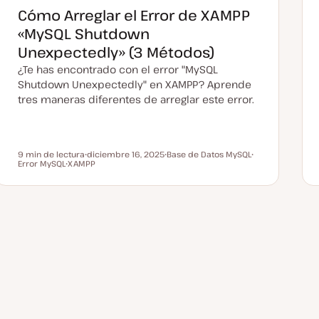
z
Cómo Arreglar el Error de XAMPP
a
d
«MySQL Shutdown
a
Unexpectedly» (3 Métodos)
¿Te has encontrado con el error "MySQL
Shutdown Unexpectedly" en XAMPP? Aprende
tres maneras diferentes de arreglar este error.
9 min de lectura
diciembre 16, 2025
Base de Datos MySQL
Tiempo de lectura
Error MySQL
XAMPP
F
T
T
T
e
e
e
e
c
m
m
m
h
a
a
a
a
a
c
t
u
a
l
i
z
a
d
a