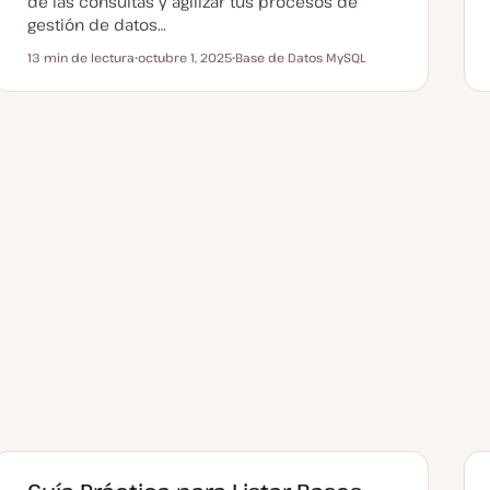
de las consultas y agilizar tus procesos de
gestión de datos…
13 min de lectura
octubre 1, 2025
Base de Datos MySQL
Tiempo de lectura
F
T
e
e
c
m
h
a
a
a
c
t
u
a
l
i
z
a
d
a