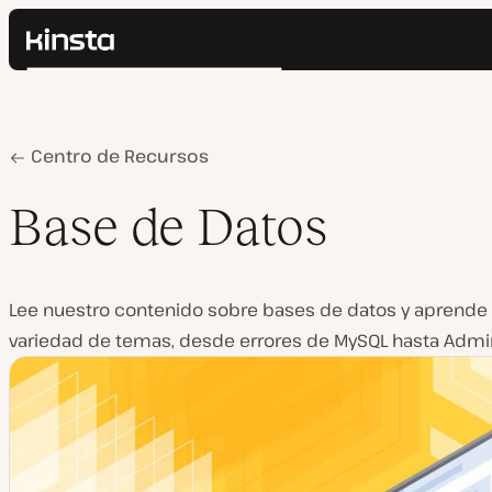
Kinsta®
Buscar
Plataforma
Soluciones
Iniciar Sesión
Precios
Home
Base de Datos
Centro de Recursos
Recursos
Contacto
Base de Datos
Lee nuestro contenido sobre bases de datos y aprende
variedad de temas, desde errores de MySQL hasta Admi