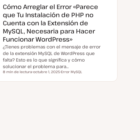
Cómo Arreglar el Error «Parece
que Tu Instalación de PHP no
Cuenta con la Extensión de
MySQL, Necesaria para Hacer
Funcionar WordPress»
¿Tienes problemas con el mensaje de error
de la extensión MySQL de WordPress que
falta? Esto es lo que significa y cómo
solucionar el problema para…
8 min de lectura
octubre 1, 2025
Error MySQL
Tiempo de lectura
F
T
e
e
c
m
h
a
a
a
c
t
u
a
l
i
z
a
d
a