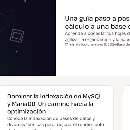
Una guía paso a pas
cálculo a una base 
Aprende a conectar tus hojas d
agilizar la organización y la acc
17 min de lectura
mayo 6, 2024
Base de
Tiempo de lectura
F
T
e
e
c
m
h
a
a
a
c
t
u
a
l
i
z
Dominar la indexación en MySQL
a
d
y MariaDB: Un camino hacia la
a
optimización
Conoce la indexación de bases de datos y
diversas técnicas para mejorar el rendimiento