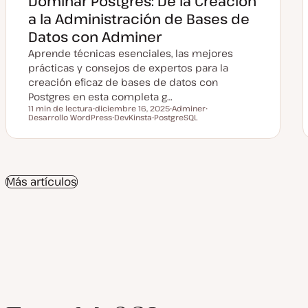
Dominar Postgres: De la Creación
a la Administración de Bases de
Datos con Adminer
Aprende técnicas esenciales, las mejores
prácticas y consejos de expertos para la
creación eficaz de bases de datos con
Postgres en esta completa g…
11 min de lectura
diciembre 16, 2025
Adminer
Tiempo de lectura
Desarrollo WordPress
F
DevKinsta
PostgreSQL
T
T
e
T
T
e
e
c
e
e
m
m
h
m
m
a
a
a
a
a
a
c
Más artículos
t
u
a
l
i
z
a
d
a