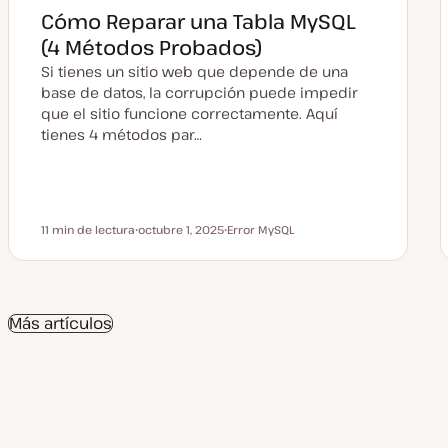
Cómo Reparar una Tabla MySQL
(4 Métodos Probados)
Si tienes un sitio web que depende de una
base de datos, la corrupción puede impedir
que el sitio funcione correctamente. Aquí
tienes 4 métodos par…
11 min de lectura
octubre 1, 2025
Error MySQL
Tiempo de lectura
F
T
e
e
c
m
h
a
a
a
Más artículos
c
t
u
a
l
i
z
a
d
a