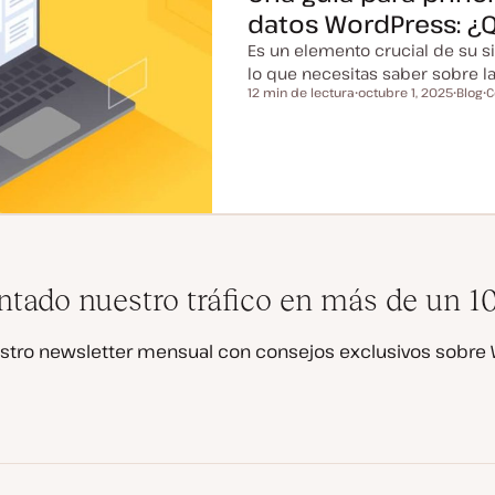
datos WordPress: ¿
Es un elemento crucial de su s
lo que necesitas saber sobre 
12 min de lectura
octubre 1, 2025
Blog
C
Tiempo de lectura
F
T
T
e
i
e
c
p
h
o
a
a
d
a
e
c
p
t
o
u
s
a
t
l
i
z
tado nuestro tráfico en más de un 
a
d
a
stro newsletter mensual con consejos exclusivos sobre