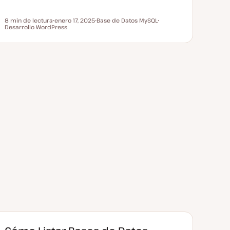
8 min de lectura
enero 17, 2025
Base de Datos MySQL
Tiempo de lectura
Desarrollo WordPress
F
T
T
e
e
e
c
m
m
h
a
a
a
a
c
t
u
a
l
i
z
a
d
a