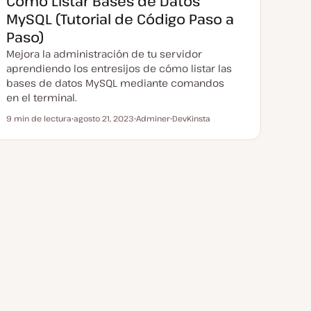
Cómo Listar Bases de Datos
MySQL (Tutorial de Código Paso a
Paso)
Mejora la administración de tu servidor
aprendiendo los entresijos de cómo listar las
bases de datos MySQL mediante comandos
en el terminal.
9 min de lectura
agosto 21, 2023
Adminer
DevKinsta
Tiempo de lectura
F
T
T
e
e
e
c
m
m
h
a
a
a
a
c
t
u
a
l
i
z
a
d
a