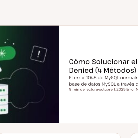
Cómo Solucionar el
Denied (4 Métodos)
El error 1045 de MySQL normal
base de datos MySQL a través 
9 min de lectura
octubre 1, 2025
Error 
Tiempo de lectura
F
T
e
e
c
m
h
a
a
a
c
t
u
a
l
i