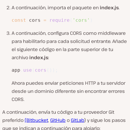
A continuación, importa el paquete en
index.js
.
const
 cors 
=
require
(
'cors'
)
A continuación, configura CORS como middleware
para habilitarlo para cada solicitud entrante. Añade
el siguiente código en la parte superior de tu
archivo
index.js
:
app
.
use
(
cors
(
)
)
;
Ahora puedes enviar peticiones HTTP a tu servidor
desde un dominio diferente sin encontrar errores
CORS.
A continuación, envía tu código a tu proveedor Git
preferido
(Bitbucket
,
GitHub
o
GitLab
) y sigue los pasos
que se indican a continuación para alojarlo: