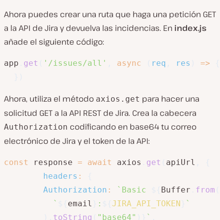
Ahora puedes crear una ruta que haga una petición GET
a la API de Jira y devuelva las incidencias. En
index.js
añade el siguiente código:
app
.
get
(
'/issues/all'
,
async
(
req
,
 res
)
=>
{
}
)
Ahora, utiliza el método
para hacer una
axios.get
solicitud GET a la API REST de Jira. Crea la cabecera
codificando en base64 tu correo
Authorization
electrónico de Jira y el token de la API:
const
 response 
=
await
 axios
.
get
(
apiUrl
,
{
headers
:
{
Authorization
:
`
Basic 
${
Buffer
.
from
(
`
${
email
}
:
${
JIRA_API_TOKEN
}
`
)
.
toString
(
"base64"
)
}
`
,