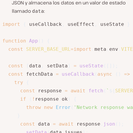
JSON y almacena los datos en un valor de estado
llamado
:
data
import
{
 useCallback
,
 useEffect
,
 useState 
}
function
App
(
)
{
const
SERVER_BASE_URL
=
import
.
meta
.
env
.
VITE
const
[
data
,
 setData
]
=
useState
(
[
]
)
;
const
 fetchData 
=
useCallback
(
async
(
)
=>
try
{
const
 response 
=
await
fetch
(
`
${
SERVER
if
(
!
response
.
ok
)
{
throw
new
Error
(
'Network response wa
}
const
 data 
=
await
 response
.
json
(
)
;
setData
(
data
.
issues
)
;