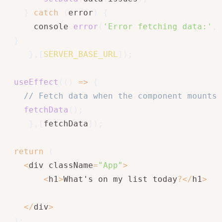
}
catch
(
error
)
{
      console
.
error
(
'Error fetching data:'
,
 
}
}
,
[
SERVER_BASE_URL
]
)
;
useEffect
(
(
)
=>
{
// Fetch data when the component mounts
fetchData
(
)
;
}
,
[
fetchData
]
)
;
return
(
<
div className
=
"App"
>
<
h1
>
What's on my list today
?
<
/
h1
>
<
/
div
>
)
;