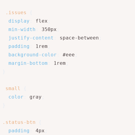
.issues
{
display
:
 flex
;
min-width
:
 350px
;
justify-content
:
 space-between
;
padding
:
 1rem
;
background-color
:
 #eee
;
margin-bottom
:
 1rem
;
}
small
{
color
:
 gray
;
}
.status-btn
{
padding
:
 4px
;