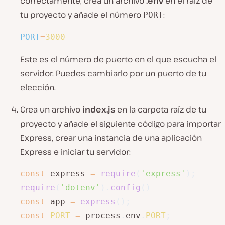
correctamente, crea un archivo
.env
en el raíz de
tu proyecto y añade el número
:
PORT
PORT
=
3000
Este es el número de puerto en el que escucha el
servidor. Puedes cambiarlo por un puerto de tu
elección.
Crea un archivo
index.js
en la carpeta raíz de tu
proyecto y añade el siguiente código para importar
Express, crear una instancia de una aplicación
Express e iniciar tu servidor:
const
 express 
=
require
(
'express'
)
;
require
(
'dotenv'
)
.
config
(
)
const
 app 
=
express
(
)
;
const
PORT
=
 process
.
env
.
PORT
;