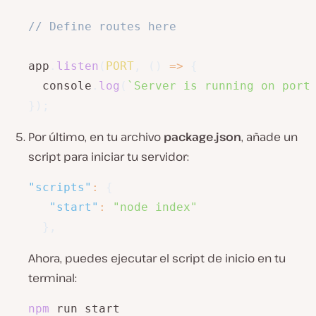
// Define routes here
app
.
listen
(
PORT
,
(
)
=>
{
  console
.
log
(
`
Server is running on port
}
)
;
Por último, en tu archivo
package.json
, añade un
script para iniciar tu servidor:
"scripts"
:
{
"start"
:
"node index"
}
,
Ahora, puedes ejecutar el script de inicio en tu
terminal:
npm
 run start