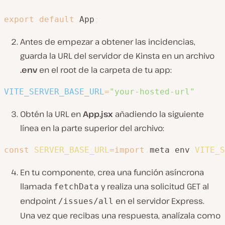
export
default
 App
;
Antes de empezar a obtener las incidencias,
guarda la URL del servidor de Kinsta en un archivo
.env
en el root de la carpeta de tu app:
VITE_SERVER_BASE_URL
=
"your-hosted-url"
Obtén la URL en
App.jsx
añadiendo la siguiente
línea en la parte superior del archivo:
const
SERVER_BASE_URL
=
import
.
meta
.
env
.
VITE_S
En tu componente, crea una función asíncrona
llamada
y realiza una solicitud GET al
fetchData
endpoint
en el servidor Express.
/issues/all
Una vez que recibas una respuesta, analízala como