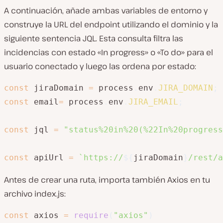
A continuación, añade ambas variables de entorno y
construye la URL del endpoint utilizando el dominio y la
siguiente sentencia JQL. Esta consulta filtra las
incidencias con estado «In progress» o «To do» para el
usuario conectado y luego las ordena por estado:
const
 jiraDomain 
=
 process
.
env
.
JIRA_DOMAIN
;
const
 email
=
 process
.
env
.
JIRA_EMAIL
;
const
 jql 
=
"status%20in%20(%22In%20progress
const
 apiUrl 
=
`
https://
${
jiraDomain
}
/rest/a
Antes de crear una ruta, importa también Axios en tu
archivo index.js:
const
 axios 
=
require
(
"axios"
)