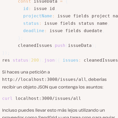
const
 issueData 
=
{
id
:
 issue
.
id
,
projectName
:
 issue
.
fields
.
project
.
na
status
:
 issue
.
fields
.
status
.
name
,
deadline
:
 issue
.
fields
.
duedate
,
}
;
      cleanedIssues
.
push
(
issueData
)
;
}
)
;
res
.
status
(
200
)
.
json
(
{
issues
:
 cleanedIssues
Si haces una petición a
, deberías
http://localhost:3000/issues/all
recibir un objeto JSON que contenga los asuntos:
curl
 localhost:3000/issues/all
Incluso puedes llevar esto más lejos utilizando un
proveedor como SendGrid y una tarea cron para enviar