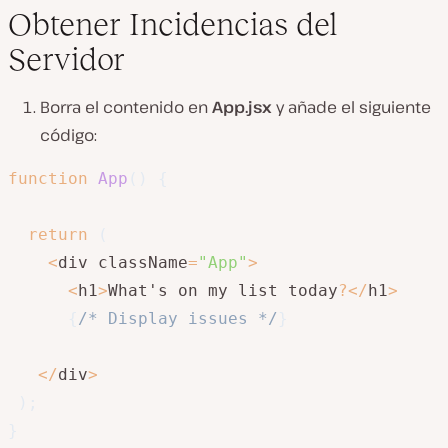
Obtener Incidencias del
Servidor
Borra el contenido en
App.jsx
y añade el siguiente
código:
function
App
(
)
{
return
(
<
div className
=
"App"
>
<
h1
>
What's on my list today
?
<
/
h1
>
{
/* Display issues */
}
<
/
div
>
)
;
}