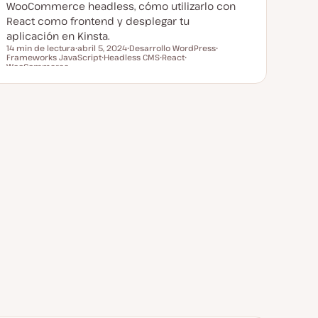
WooCommerce headless, cómo utilizarlo con
React como frontend y desplegar tu
aplicación en Kinsta.
14 min de lectura
abril 5, 2024
Desarrollo WordPress
Frameworks JavaScript
F
Headless CMS
T
React
T
Tiempo de lectura
WooCommerce
e
T
e
T
T
e
c
e
m
e
e
m
h
m
a
m
m
a
a
a
a
a
a
c
t
u
a
l
i
z
a
d
a