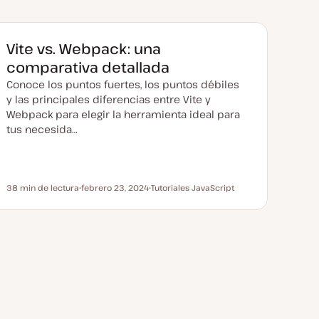
Vite vs. Webpack: una
comparativa detallada
Conoce los puntos fuertes, los puntos débiles
y las principales diferencias entre Vite y
Webpack para elegir la herramienta ideal para
tus necesida…
38 min de lectura
febrero 23, 2024
Tutoriales JavaScript
Tiempo de lectura
F
T
e
e
c
m
h
a
a
a
c
t
u
a
l
i
z
a