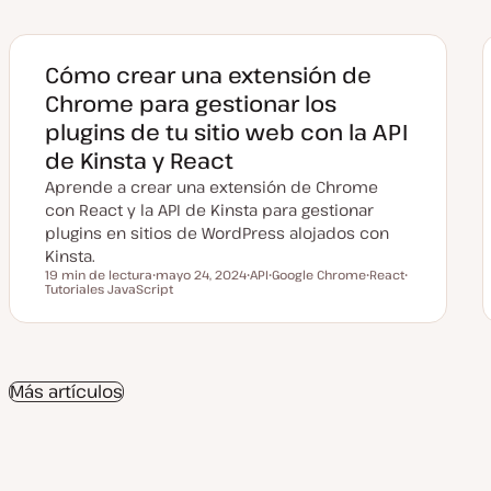
Cómo crear una extensión de
Chrome para gestionar los
plugins de tu sitio web con la API
de Kinsta y React
Aprende a crear una extensión de Chrome
con React y la API de Kinsta para gestionar
plugins en sitios de WordPress alojados con
Kinsta.
19 min de lectura
mayo 24, 2024
API
Google Chrome
React
Tiempo de lectura
Tutoriales JavaScript
F
T
T
T
T
e
e
e
e
e
c
m
m
m
m
h
a
a
a
a
a
a
c
Más artículos
t
u
a
l
i
z
a
d