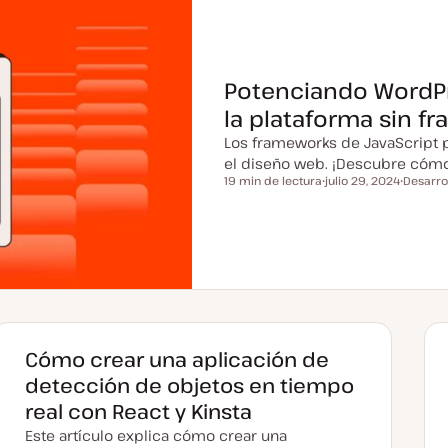
Potenciando WordP
la plataforma sin 
Los frameworks de JavaScript p
el diseño web. ¡Descubre cómo 
19 min de lectura
julio 29, 2024
Desarro
Tiempo de lectura
F
T
e
e
c
m
h
a
a
a
c
t
u
a
l
i
z
Cómo crear una aplicación de
a
d
detección de objetos en tiempo
a
real con React y Kinsta
Este artículo explica cómo crear una