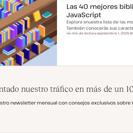
Las 40 mejores bib
JavaScript
Explora snuestra lista de las m
También conocerás sus caracter
44 min de lectura
septiembre 1, 2025
B
Tiempo de lectura
F
T
e
i
c
p
h
o
a
d
a
e
c
p
t
o
u
s
a
t
l
i
z
tado nuestro tráfico en más de un 
a
d
a
stro newsletter mensual con consejos exclusivos sobre