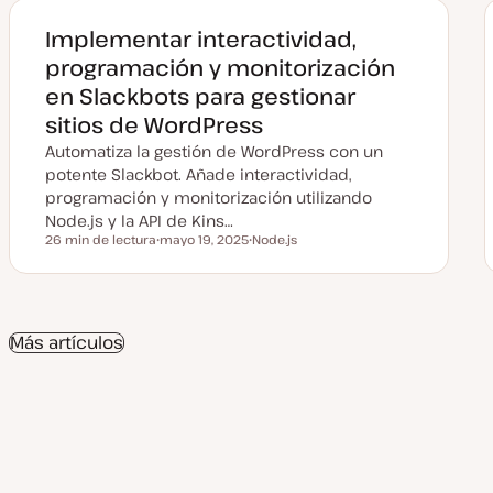
Implementar interactividad,
programación y monitorización
en Slackbots para gestionar
sitios de WordPress
Automatiza la gestión de WordPress con un
potente Slackbot. Añade interactividad,
programación y monitorización utilizando
Node.js y la API de Kins…
26 min de lectura
mayo 19, 2025
Node.js
Tiempo de lectura
F
T
e
e
c
m
h
a
a
a
Más artículos
c
t
u
a
l
i
z
a
d
a