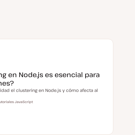
ng en Node.js es esencial para
nes?
didad el clustering en Node.js y cómo afecta al
utoriales JavaScript
m