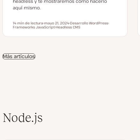
headless y te mostraremos cómo hacerlo
aquí mismo.
14 min de lectura
mayo 21, 2024
Desarrollo WordPress
Tiempo de lectura
Frameworks JavaScript
F
Headless CMS
T
T
e
T
e
e
c
e
m
m
h
m
a
a
a
a
a
c
Más artículos
t
u
a
l
i
z
a
d
a
Node.js