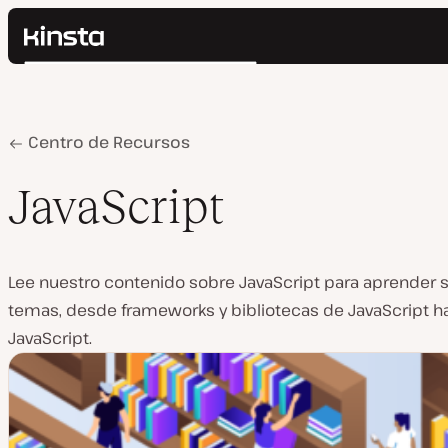
Kinsta®
Buscar
Plataforma
Soluciones
Iniciar Sesión
Precios
Home
JavaScript
Centro de Recursos
Recursos
Contacto
JavaScript
Lee nuestro contenido sobre JavaScript para aprender 
temas, desde frameworks y bibliotecas de JavaScript ha
JavaScript.