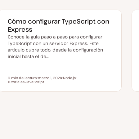
u
a
l
i
z
Cómo configurar TypeScript con
a
d
Express
a
Conoce la guía paso a paso para configurar
TypeScript con un servidor Express. Este
artículo cubre todo, desde la configuración
inicial hasta el de…
6 min de lectura
marzo 1, 2024
Node.js
Tiempo de lectura
Tutoriales JavaScript
F
T
T
e
e
e
c
m
m
h
a
a
a
a
c
t
u
a
l
i
z
a
d