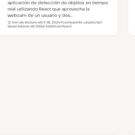
aplicación de detección de objetos en tiempo
real utilizando React que aprovecha la
webcam de un usuario y des…
12 min de lectura
abril 18, 2024
Frameworks JavaScript
Tiempo de lectura
Generadores de Sitios Estáticos
F
T
React
T
e
e
T
e
c
m
e
m
h
a
m
a
a
a
a
c
t
u
a
l
i
z
a
d
a