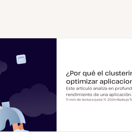
¿Por qué el clusteri
optimizar aplicacio
Este artículo analiza en profun
rendimiento de una aplicación.
11 min de lectura
junio 11, 2024
Node.js
T
Tiempo de lectura
F
T
T
e
e
e
c
m
h
a
a
a
a
c
t