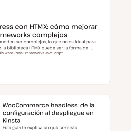
ress con HTMX: cómo mejorar
frameworks complejos
ueden ser complejos, lo que no es ideal para
la biblioteca HTMX puede ser la forma de i…
llo WordPress
Frameworks JavaScript
T
e
m
a
WooCommerce headless: de la
configuración al despliegue en
Kinsta
Esta guía te explica en qué consiste