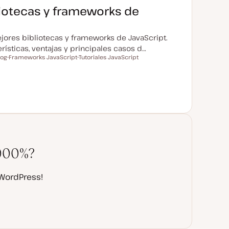
liotecas y frameworks de
ejores bibliotecas y frameworks de JavaScript.
ísticas, ventajas y principales casos d…
log
Frameworks JavaScript
Tutoriales JavaScript
T
T
e
e
m
m
a
a
1000%?
 WordPress!