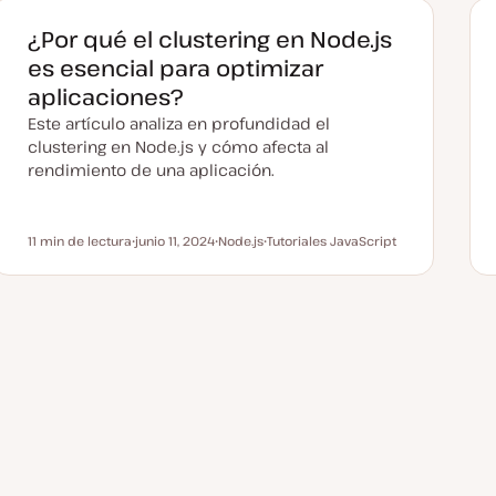
¿Por qué el clustering en Node.js
es esencial para optimizar
aplicaciones?
Este artículo analiza en profundidad el
clustering en Node.js y cómo afecta al
rendimiento de una aplicación.
11 min de lectura
junio 11, 2024
Node.js
Tutoriales JavaScript
Tiempo de lectura
F
T
T
e
e
e
c
m
m
h
a
a
a
a
c
t
u
a
l
i
z
a
d
a