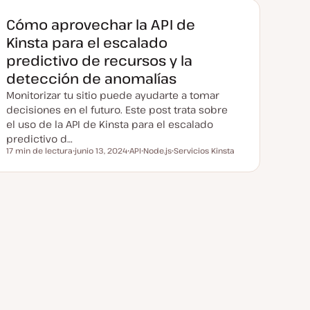
Cómo aprovechar la API de
Kinsta para el escalado
predictivo de recursos y la
detección de anomalías
Monitorizar tu sitio puede ayudarte a tomar
decisiones en el futuro. Este post trata sobre
el uso de la API de Kinsta para el escalado
predictivo d…
17 min de lectura
junio 13, 2024
API
Node.js
Servicios Kinsta
Tiempo de lectura
F
T
T
T
e
e
e
e
c
m
m
m
h
a
a
a
a
a
c
t
u
a
l
i
z
a
d
a