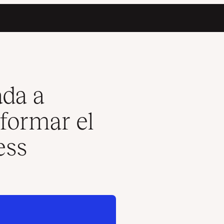
ollo de WordPress
ada a
formar el
ess