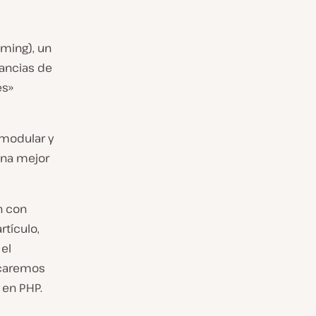
ming), un
tancias de
es»
 modular y
 una mejor
n con
artículo,
el
icaremos
 en PHP.