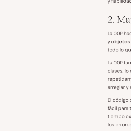
y fiabilid
2. Ma
La OOP ha
y
objetos
todo lo qu
La OOP tam
clases, lo
repetidam
arreglar y
El código 
fácil para
tiempo ex
los errore