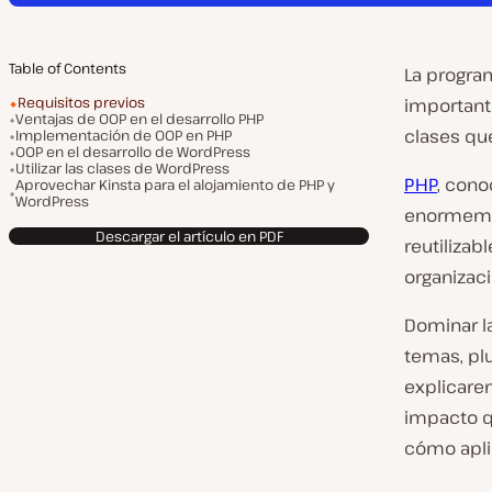
Table of Contents
La progra
Requisitos previos
importante
Ventajas de OOP en el desarrollo PHP
clases qu
Implementación de OOP en PHP
OOP en el desarrollo de WordPress
Utilizar las clases de WordPress
PHP
, cono
Aprovechar Kinsta para el alojamiento de PHP y
WordPress
enormemen
Descargar el artículo en PDF
reutilizab
organizaci
Dominar l
temas, pl
explicare
impacto q
cómo aplic