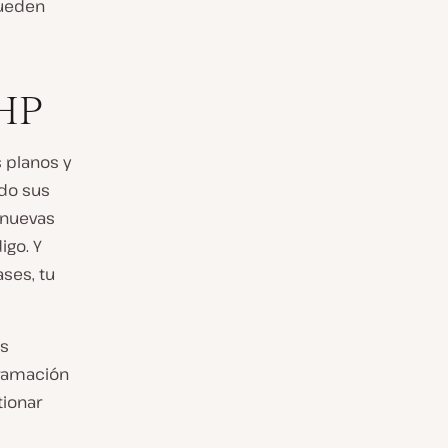
pueden
PHP
s planos y
ndo sus
r nuevas
igo. Y
ses, tu
os
gramación
tionar