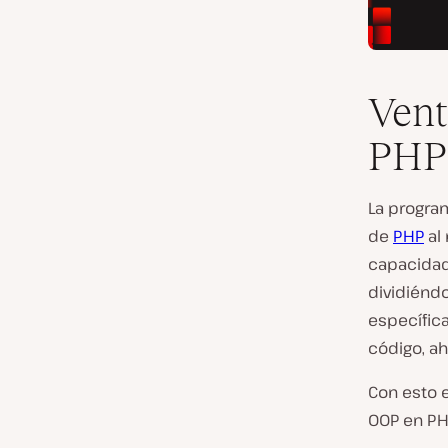
Vent
PHP
La program
de
PHP
al 
capacidad
dividiéndo
específica
código, a
Con esto 
OOP en PH