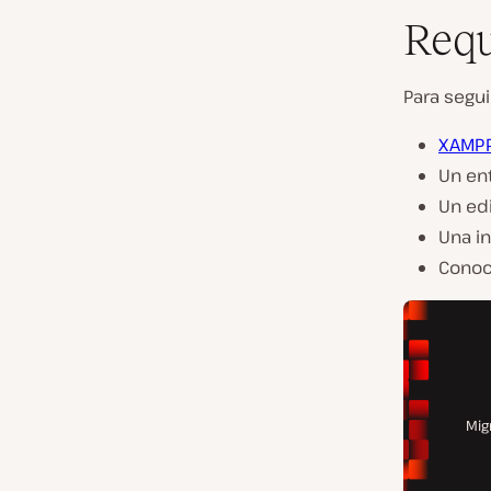
Requ
Para segui
XAMP
Un en
Un ed
Una i
Conoc