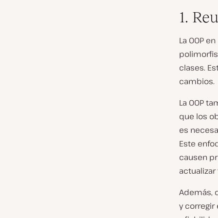
1. Re
La OOP en 
polimorfi
clases. Es
cambios.
La OOP tam
que los o
es necesa
Este enfoq
causen pr
actualizar
Además, c
y corregir