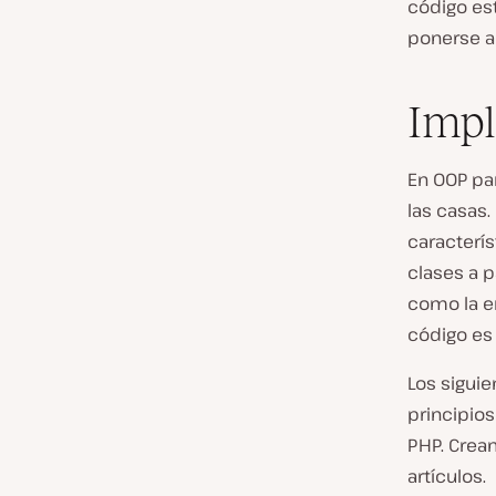
código es
ponerse a
Imp
En OOP par
las casas.
caracterís
clases a p
como la e
código es
Los sigui
principio
PHP. Cre
artículos.