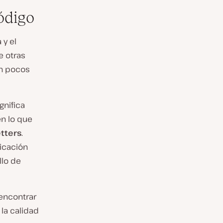
ódigo
 y el
e otras
on pocos
gnifica
en lo que
tters
.
icación
llo de
encontrar
la calidad