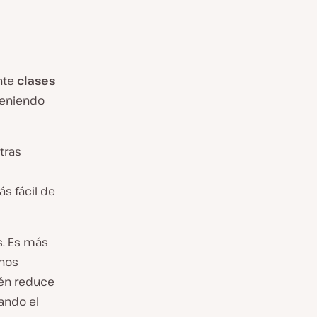
nte
clases
teniendo
tras
s fácil de
s. Es más
enos
ién reduce
ando el