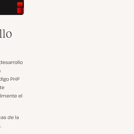
llo
desarrollo
a
ódigo PHP
te
ilmente el
as de la
.