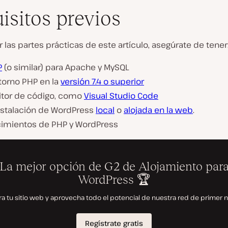
isitos previos
r las partes prácticas de este artículo, asegúrate de tener
P
(o similar) para Apache y MySQL
torno PHP en la
versión 7.4 o superior
itor de código, como
Visual Studio Code
nstalación de WordPress
local
o
alojada en la web
.
imientos de PHP y WordPress