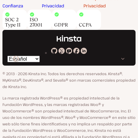
Confianza
Privacidad
Privacidad
SOC 2
ISO
Type II
27001
GDPR
CCPA
Kinsta
Kinsta
Kinsta
Kinsta
Kinsta
Cambiar
en
en
en
en
en
idioma
GitHub
X
YouTube
Facebook
LinkedIn
© 2013 - 2026 Kinsta Inc. Todos los derechos reservados.
Kinsta®,
MyKinsta®, DevKinsta®, and Sevalla® son marcas comerciales propiedad
de Kinsta Inc.
La marca registrada WordPress® es propiedad intelectual de la
Fundación WordPress, y las marcas registradas Woo® y
WooCommerce® son propiedad intelectual de WooCommerce, Inc. El
uso de los nombres WordPress®, Woo® y WooCommerce® en este sitio
web sólo tiene fines identificativos y no implica un respaldo por parte
de la Fundación WordPress o WooCommerce, Inc. Kinsta no está
avalada ni es propiedad ni está afiliada a la Fundación WordPress ni a