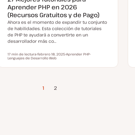
u
a
Aprender PHP en 2026
l
i
(Recursos Gratuitos y de Pago)
z
a
Ahora es el momento de expandir tu conjunto
d
a
de habilidades. Esta colección de tutoriales
de PHP te ayudará a convertirte en un
desarrollador más co…
17 min de lectura
febrero 18, 2025
Aprender PHP
Tiempo de lectura
Lenguajes de Desarrollo Web
F
T
T
e
e
e
c
m
m
h
a
a
a
a
c
Página
t
1
2
u
siguiente
a
l
i
z
a
d
a