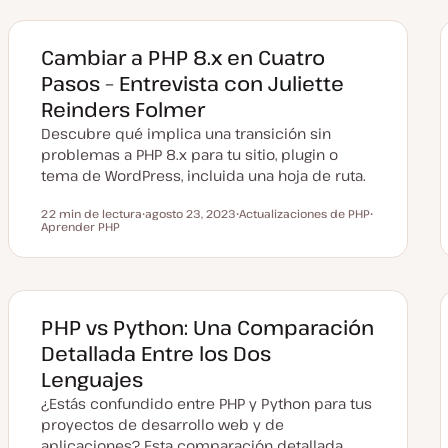
Cambiar a PHP 8.x en Cuatro
Pasos – Entrevista con Juliette
Reinders Folmer
Descubre qué implica una transición sin
problemas a PHP 8.x para tu sitio, plugin o
tema de WordPress, incluida una hoja de ruta.
22 min de lectura
agosto 23, 2023
Actualizaciones de PHP
Tiempo de lectura
Aprender PHP
F
T
T
e
e
e
c
m
m
h
a
a
a
a
c
t
PHP vs Python: Una Comparación
u
a
Detallada Entre los Dos
l
i
Lenguajes
z
a
¿Estás confundido entre PHP y Python para tus
d
a
proyectos de desarrollo web y de
aplicaciones? Esta comparación detallada