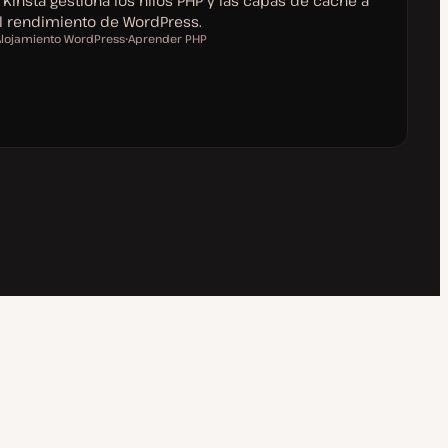
Kinsta gestiona los hilos PHP y las capas de caché a
el rendimiento de WordPress.
Alojamiento WordPress
Aprender PHP
T
e
m
m
a