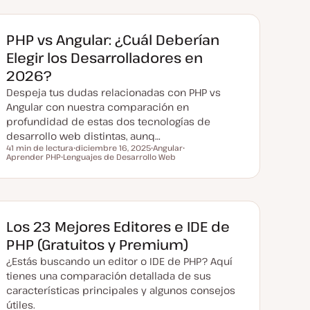
PHP vs Angular: ¿Cuál Deberían
Elegir los Desarrolladores en
2026?
Despeja tus dudas relacionadas con PHP vs
Angular con nuestra comparación en
profundidad de estas dos tecnologías de
desarrollo web distintas, aunq…
41 min de lectura
diciembre 16, 2025
Angular
Tiempo de lectura
Aprender PHP
Lenguajes de Desarrollo Web
F
T
T
T
e
e
e
e
c
m
m
m
h
a
a
a
a
a
c
t
Los 23 Mejores Editores e IDE de
u
a
PHP (Gratuitos y Premium)
l
i
¿Estás buscando un editor o IDE de PHP? Aquí
z
a
tienes una comparación detallada de sus
d
características principales y algunos consejos
a
útiles.