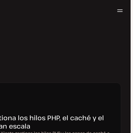
Naveg
Pruébalo gratis
ona los hilos PHP, el caché y el
an escala