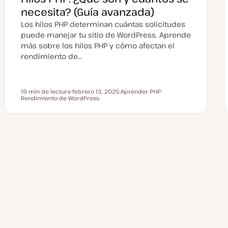
u
a
necesita? (Guía avanzada)
l
i
Los hilos PHP determinan cuántas solicitudes
z
a
puede manejar tu sitio de WordPress. Aprende
d
más sobre los hilos PHP y cómo afectan el
a
rendimiento de…
19 min de lectura
febrero 13, 2025
Aprender PHP
Tiempo de lectura
Rendimiento de WordPress
F
T
T
e
e
e
c
m
m
h
a
a
a
a
c
Paginación
t
u
a
de
l
i
z
a
entradas
d
a