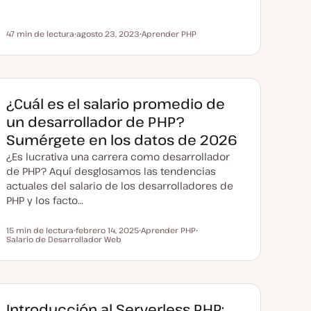
47 min de lectura
agosto 23, 2023
Aprender PHP
Tiempo de lectura
F
T
e
e
c
m
h
a
a
a
c
¿Cuál es el salario promedio de
t
u
un desarrollador de PHP?
a
l
Sumérgete en los datos de 2026
i
z
¿Es lucrativa una carrera como desarrollador
a
d
de PHP? Aquí desglosamos las tendencias
a
actuales del salario de los desarrolladores de
PHP y los facto…
15 min de lectura
febrero 14, 2025
Aprender PHP
Tiempo de lectura
Salario de Desarrollador Web
F
T
T
e
e
e
c
m
m
h
a
a
a
a
c
t
Introducción al Serverless PHP: