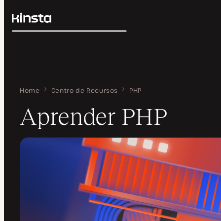
Kinsta®
Buscar
Plataforma
Soluciones
Iniciar Sesión
Precios
Recursos
Contacto
Home
Aprender PHP
Centro de Recursos
PHP
Aprender PHP