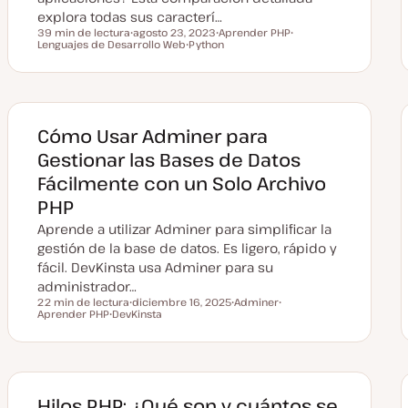
explora todas sus caracterí…
39 min de lectura
agosto 23, 2023
Aprender PHP
Tiempo de lectura
Lenguajes de Desarrollo Web
F
Python
T
T
e
T
e
e
c
e
m
m
h
m
a
a
a
a
a
c
t
Cómo Usar Adminer para
u
a
Gestionar las Bases de Datos
l
i
Fácilmente con un Solo Archivo
z
a
PHP
d
a
Aprende a utilizar Adminer para simplificar la
gestión de la base de datos. Es ligero, rápido y
fácil. DevKinsta usa Adminer para su
administrador…
22 min de lectura
diciembre 16, 2025
Adminer
Tiempo de lectura
Aprender PHP
DevKinsta
F
T
T
T
e
e
e
e
c
m
m
m
h
a
a
a
a
a
c
t
Hilos PHP: ¿Qué son y cuántos se