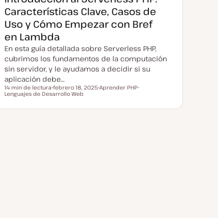
u
a
Características Clave, Casos de
l
i
Uso y Cómo Empezar con Bref
z
a
en Lambda
d
a
En esta guía detallada sobre Serverless PHP,
cubrimos los fundamentos de la computación
sin servidor, y le ayudamos a decidir si su
aplicación debe…
14 min de lectura
febrero 18, 2025
Aprender PHP
Tiempo de lectura
Lenguajes de Desarrollo Web
F
T
T
e
e
e
c
m
m
h
a
a
a
a
c
t
u
a
l
i
z
a
d
a