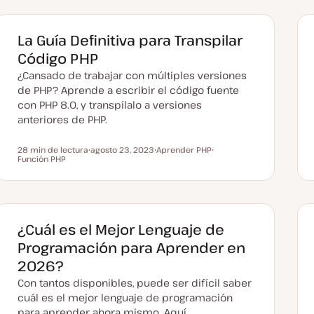
La Guía Definitiva para Transpilar
Código PHP
¿Cansado de trabajar con múltiples versiones
de PHP? Aprende a escribir el código fuente
con PHP 8.0, y transpílalo a versiones
anteriores de PHP.
28 min de lectura
agosto 23, 2023
Aprender PHP
Tiempo de lectura
Función PHP
F
T
T
e
e
e
c
m
m
h
a
a
a
a
c
t
¿Cuál es el Mejor Lenguaje de
u
a
Programación para Aprender en
l
i
2026?
z
a
Con tantos disponibles, puede ser difícil saber
d
a
cuál es el mejor lenguaje de programación
para aprender ahora mismo. Aquí