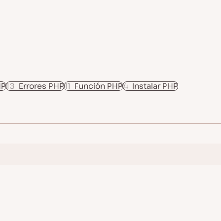
HP
13
Errores PHP
11
Función PHP
4
Instalar PHP