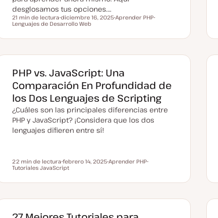
desglosamos tus opciones.…
21 min de lectura
diciembre 16, 2025
Aprender PHP
Tiempo de lectura
Lenguajes de Desarrollo Web
F
T
T
e
e
e
c
m
m
h
a
a
a
a
c
t
PHP vs. JavaScript: Una
u
a
Comparación En Profundidad de
l
i
los Dos Lenguajes de Scripting
z
a
¿Cuáles son las principales diferencias entre
d
a
PHP y JavaScript? ¡Considera que los dos
lenguajes difieren entre sí!
22 min de lectura
febrero 14, 2025
Aprender PHP
Tiempo de lectura
Tutoriales JavaScript
F
T
T
e
e
e
c
m
m
h
a
a
a
a
c
t
27 Mejores Tutoriales para