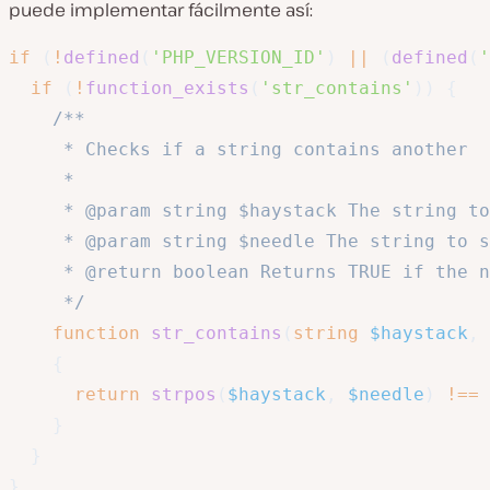
puede implementar fácilmente así:
if
(
!
defined
(
'PHP_VERSION_ID'
)
||
(
defined
(
'
if
(
!
function_exists
(
'str_contains'
)
)
{
/**

     * Checks if a string contains another

     *

     * @param string $haystack The string to
     * @param string $needle The string to s
     * @return boolean Returns TRUE if the n
     */
function
str_contains
(
string
$haystack
,
{
return
strpos
(
$haystack
,
$needle
)
!==
}
}
}