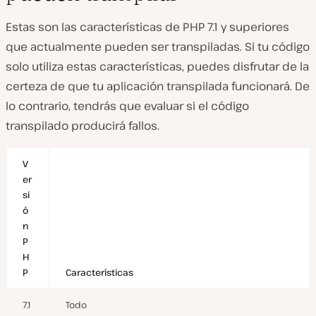
Estas son las características de PHP 7.1 y superiores
que actualmente pueden ser transpiladas. Si tu código
solo utiliza estas características, puedes disfrutar de la
certeza de que tu aplicación transpilada funcionará. De
lo contrario, tendrás que evaluar si el código
transpilado producirá fallos.
V
er
si
ó
n
P
H
P
Características
7.1
Todo