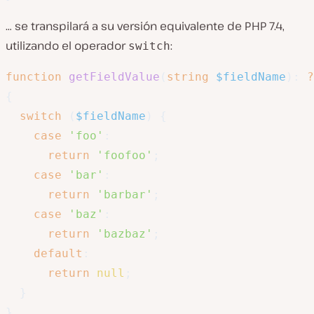
… se transpilará a su versión equivalente de PHP 7.4,
utilizando el operador
:
switch
function
getFieldValue
(
string
$fieldName
)
:
?
{
switch
(
$fieldName
)
{
case
'foo'
:
return
'foofoo'
;
case
'bar'
:
return
'barbar'
;
case
'baz'
:
return
'bazbaz'
;
default
:
return
null
;
}
}