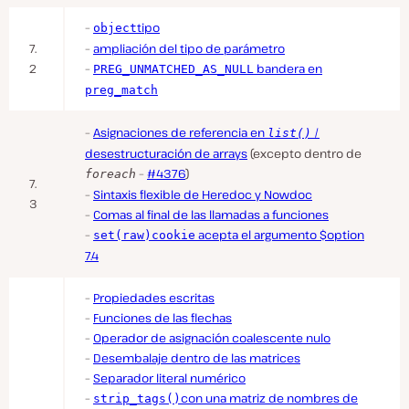
–
tipo
object
7.
–
ampliación del tipo de parámetro
2
–
bandera en
PREG_UNMATCHED_AS_NULL
preg_match
–
Asignaciones de referencia en
/
list()
desestructuración de arrays
(excepto dentro de
–
#4376
)
foreach
7.
–
Sintaxis flexible de Heredoc y Nowdoc
3
–
Comas al final de las llamadas a funciones
–
acepta el argumento $option
set(raw)cookie
7.4
–
Propiedades escritas
–
Funciones de las flechas
–
Operador de asignación coalescente nulo
–
Desembalaje dentro de las matrices
–
Separador literal numérico
–
con una matriz de nombres de
strip_tags()