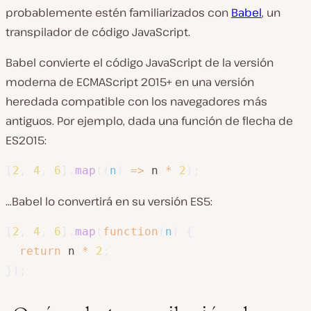
probablemente estén familiarizados con
Babel
, un
transpilador de código JavaScript.
Babel convierte el código JavaScript de la versión
moderna de ECMAScript 2015+ en una versión
heredada compatible con los navegadores más
antiguos. Por ejemplo, dada una función de flecha de
ES2015:
[
2
,
4
,
6
]
.
map
(
(
n
)
=>
 n 
*
2
)
;
…Babel lo convertirá en su versión ES5:
[
2
,
4
,
6
]
.
map
(
function
(
n
)
{
return
 n 
*
2
;
}
)
;