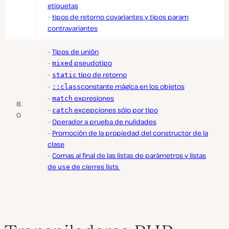
etiquetas
–
tipos de retorno covariantes y tipos param
contravariantes
–
Tipos de unión
–
pseudotipo
mixed
–
tipo de retorno
static
–
constante mágica en los objetos
::class
–
expresiones
match
8.
–
excepciones sólo por tipo
catch
0
–
Operador a prueba de nulidades
–
Promoción de la propiedad del constructor de la
clase
–
Comas al final de las listas de parámetros y listas
de
de cierres lists
use