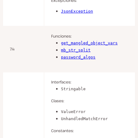
Excepciones:
JsonException
Funciones:
get_mangled_object_vars
7.4
mb_str_split
password_algos
Interfaces:
Stringable
Clases:
ValueError
UnhandledMatchError
Constantes: