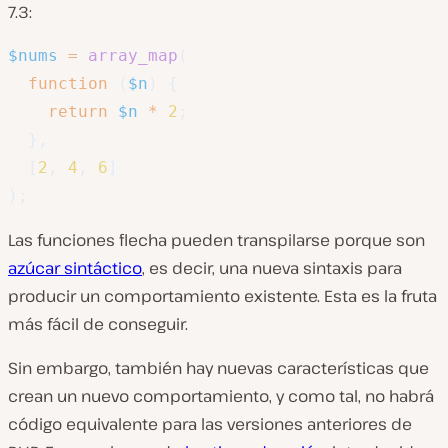
7.3:
$nums
=
array_map
(
function
(
$n
)
{
return
$n
*
2
;
}
,
[
2
,
4
,
6
]
)
;
Las funciones flecha pueden transpilarse porque son
azúcar sintáctico
, es decir, una nueva sintaxis para
producir un comportamiento existente. Esta es la fruta
más fácil de conseguir.
Sin embargo, también hay nuevas características que
crean un nuevo comportamiento, y como tal, no habrá
código equivalente para las versiones anteriores de