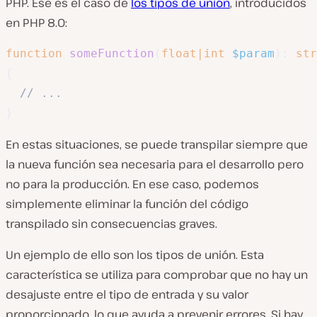
PHP. Ese es el caso de
los tipos de unión
, introducidos
en PHP 8.0:
function
someFunction
(
float
|
int
$param
)
:
str
{
// ...
}
En estas situaciones, se puede transpilar siempre que
la nueva función sea necesaria para el desarrollo pero
no para la producción. En ese caso, podemos
simplemente eliminar la función del código
transpilado sin consecuencias graves.
Un ejemplo de ello son los tipos de unión. Esta
característica se utiliza para comprobar que no hay un
desajuste entre el tipo de entrada y su valor
proporcionado, lo que ayuda a prevenir errores. Si hay