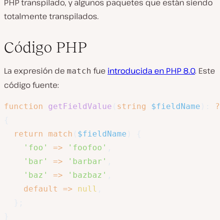
PHP transpilado, y algunos paquetes que están siendo
totalmente transpilados.
Código PHP
La expresión de
fue
introducida en PHP 8.0
. Este
match
código fuente:
function
getFieldValue
(
string
$fieldName
)
:
?
{
return
match
(
$fieldName
)
{
'foo'
=>
'foofoo'
,
'bar'
=>
'barbar'
,
'baz'
=>
'bazbaz'
,
default
=>
null
,
}
;
}