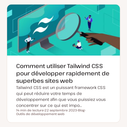
d
d
t
e
e
m
p
i
u
s
b
e
l
à
i
j
c
o
a
u
t
r
i
o
n
Comment utiliser Tailwind CSS
pour développer rapidement de
superbes sites web
Tailwind CSS est un puissant framework CSS
qui peut réduire votre temps de
développement afin que vous puissiez vous
concentrer sur ce qui est impo…
14 min de lecture
22 septembre 2023
Blog
Temps de lecture
Outils de développement web
D
T
S
a
y
u
t
p
j
e
e
e