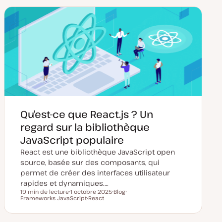
d
d
t
t
e
e
m
p
i
u
s
b
e
l
à
i
j
c
o
a
u
t
r
i
o
n
Qu’est-ce que React.js ? Un
regard sur la bibliothèque
JavaScript populaire
React est une bibliothèque JavaScript open
source, basée sur des composants, qui
permet de créer des interfaces utilisateur
rapides et dynamiques.…
19 min de lecture
1 octobre 2025
Blog
Temps de lecture
Frameworks JavaScript
D
React
T
S
a
S
y
u
t
u
p
j
e
j
e
e