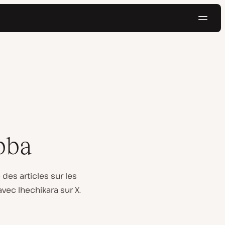
Navig
Essayer gratuitement
bba
 des articles sur les
vec Ihechikara sur X.