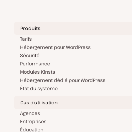
d
d
t
e
e
m
p
i
u
s
b
e
l
à
i
Produits
j
c
o
a
u
t
Tarifs
r
i
o
Hébergement pour WordPress
n
Sécurité
Performance
Modules Kinsta
Hébergement dédié pour WordPress
État du système
Cas d’utilisation
Agences
Entreprises
Éducation