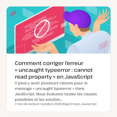
Comment corriger l’erreur
« uncaught typeerror : cannot
read property » en JavaScript
Il peut y avoir plusieurs raisons pour le
message « uncaught typeerror » dans
JavaScript. Nous évaluons toutes les causes
possibles et les solution…
7 min de lecture
1 octobre 2025
Blog
Erreurs Javascript
Temps de lecture
D
T
S
a
y
u
t
p
j