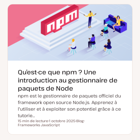
e
e
e
d
d
t
e
e
m
p
i
u
s
b
e
l
à
i
j
c
o
a
u
t
r
i
o
n
Qu’est-ce que npm ? Une
introduction au gestionnaire de
paquets de Node
npm est le gestionnaire de paquets officiel du
framework open source Node.js. Apprenez à
l'utiliser et à exploiter son potentiel grâce à ce
tutorie…
15 min de lecture
1 octobre 2025
Blog
Temps de lecture
Frameworks JavaScript
D
T
S
a
y
u
t
p
j
e
e
e