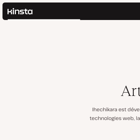
Kinsta®
Rechercher
Plateforme
Solutions
Connexion
Prix
Ressources
Contact
Ar
Ihechikara est dével
technologies web, la