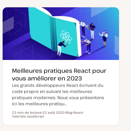
Meilleures pratiques React pour
vous améliorer en 2023
Les grands développeurs React écrivent du
code propre en suivant les meilleures
pratiques modernes. Nous vous présentons
ici les meilleures pratiqu…
22 min de lecture
22 août 2023
Blog
React
Temps de lecture
Tutoriels JavaScript
D
T
S
S
a
y
u
u
t
p
j
j
e
e
e
e