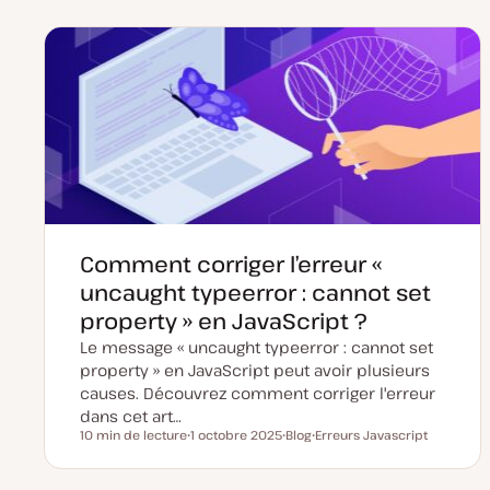
Comment corriger l’erreur «
uncaught typeerror : cannot set
property » en JavaScript ?
Le message « uncaught typeerror : cannot set
property » en JavaScript peut avoir plusieurs
causes. Découvrez comment corriger l'erreur
dans cet art…
10 min de lecture
1 octobre 2025
Blog
Erreurs Javascript
Temps de lecture
D
T
S
a
y
u
t
p
j