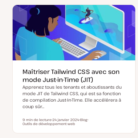
e
e
e
d
d
t
e
e
m
p
i
u
s
b
e
l
à
i
j
c
o
a
u
t
r
i
o
n
Maîtriser Tailwind CSS avec son
mode Just-in-Time (JIT)
Apprenez tous les tenants et aboutissants du
mode JIT de Tailwind CSS, qui est sa fonction
de compilation Just-In-Time. Elle accélérera à
coup sûr…
9 min de lecture
24 janvier 2024
Blog
Temps de lecture
Outils de développement web
D
T
S
a
y
u
t
p
j
e
e
e