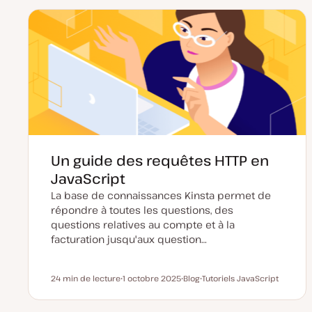
e
e
e
d
d
t
e
e
m
p
i
u
s
b
e
l
à
i
j
c
o
a
u
t
r
i
o
n
Un guide des requêtes HTTP en
JavaScript
La base de connaissances Kinsta permet de
répondre à toutes les questions, des
questions relatives au compte et à la
facturation jusqu'aux question…
24 min de lecture
1 octobre 2025
Blog
Tutoriels JavaScript
Temps de lecture
D
T
S
a
y
u
t
p
j