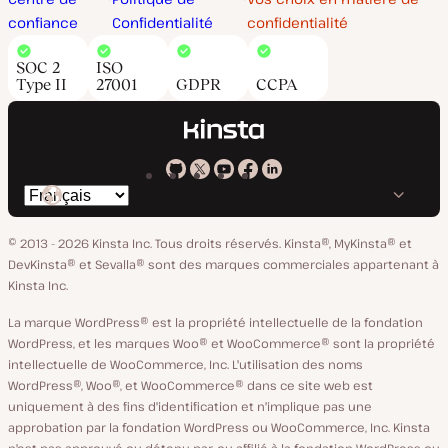
confiance
Confidentialité
confidentialité
SOC 2
ISO
Type II
27001
GDPR
CCPA
Kinsta
Kinsta
Kinsta
Kinsta
Kinsta
Changer
sur
sur
sur
sur
sur
de
GitHub
X
YouTube
Facebook
LinkedIn
© 2013 - 2026 Kinsta Inc. Tous droits réservés.
Kinsta®, MyKinsta® et
langue
DevKinsta® et Sevalla® sont des marques commerciales appartenant à
Kinsta Inc.
La marque WordPress® est la propriété intellectuelle de la fondation
WordPress, et les marques Woo® et WooCommerce® sont la propriété
intellectuelle de WooCommerce, Inc. L'utilisation des noms
WordPress®, Woo®, et WooCommerce® dans ce site web est
uniquement à des fins d'identification et n'implique pas une
approbation par la fondation WordPress ou WooCommerce, Inc. Kinsta
n'est pas approuvé ou détenu par, ou affilié à la fondation WordPress ou