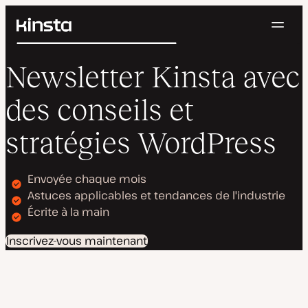
Navig
Kinsta®
Rechercher
Plateforme
Newsletter Kinsta avec
Solutions
Connexion
Essayer gratuitement
Prix
des conseils et
Ressources
Contact
stratégies WordPress
Envoyée chaque mois
Astuces applicables et tendances de l'industrie
Écrite à la main
Inscrivez-vous maintenant