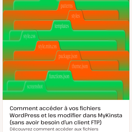
e
à
j
o
u
r
Comment accéder à vos fichiers
WordPress et les modifier dans MyKinsta
(sans avoir besoin d’un client FTP)
Découvrez comment accéder aux fichiers