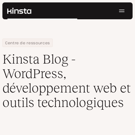
Navig
Kinsta®
Rechercher
Plateforme
Solutions
Connexion
Essayer gratuitement
Prix
Home
Blog
Centre de ressources
Ressources
Kinsta Blog -
Contact
WordPress,
développement web et
outils technologiques