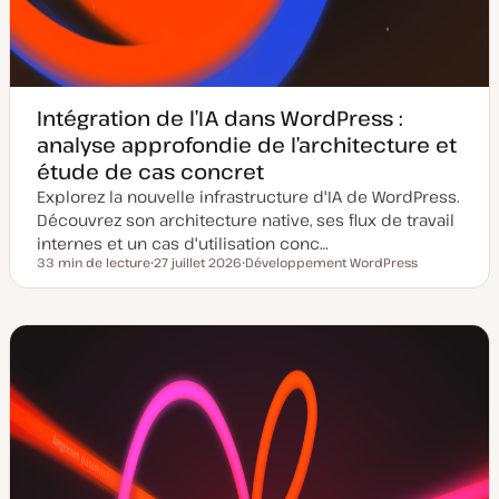
Intégration de l’IA dans WordPress :
analyse approfondie de l’architecture et
étude de cas concret
Explorez la nouvelle infrastructure d'IA de WordPress.
Découvrez son architecture native, ses flux de travail
internes et un cas d'utilisation conc…
33 min de lecture
27 juillet 2026
Développement WordPress
Temps de lecture
D
S
a
u
t
j
e
e
d
t
e
m
i
s
e
à
j
o
u
r