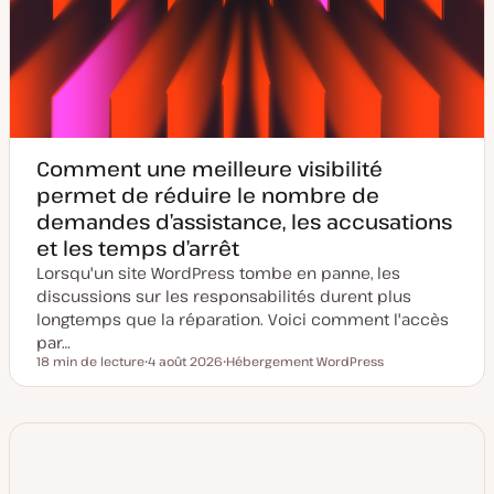
Comment une meilleure visibilité
permet de réduire le nombre de
demandes d’assistance, les accusations
et les temps d’arrêt
Lorsqu'un site WordPress tombe en panne, les
discussions sur les responsabilités durent plus
longtemps que la réparation. Voici comment l'accès
par…
18 min de lecture
4 août 2026
Hébergement WordPress
Temps de lecture
D
S
a
u
t
j
e
e
d
t
e
m
i
s