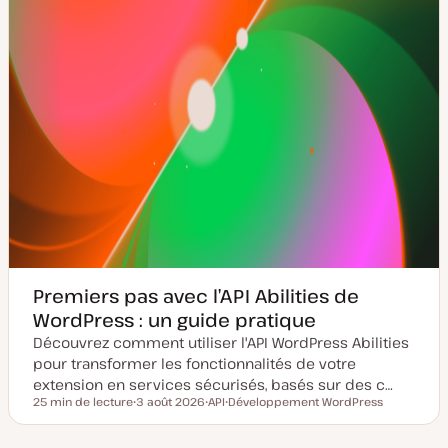
Premiers pas avec l’API Abilities de
WordPress : un guide pratique
Découvrez comment utiliser l'API WordPress Abilities
pour transformer les fonctionnalités de votre
extension en services sécurisés, basés sur des c…
25 min de lecture
3 août 2026
API
Développement WordPress
Temps de lecture
D
S
S
a
u
u
t
j
j