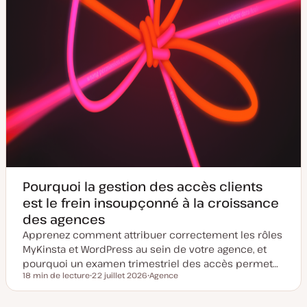
Pourquoi la gestion des accès clients
est le frein insoupçonné à la croissance
des agences
Apprenez comment attribuer correctement les rôles
MyKinsta et WordPress au sein de votre agence, et
pourquoi un examen trimestriel des accès permet…
18 min de lecture
22 juillet 2026
Agence
Temps de lecture
D
S
a
u
t
j