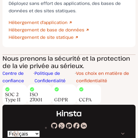
Déployez sans effort des applications, des bases de
données et des sites statiques.
Hébergement d'application
Hébergement de base de données
Hébergement de site statique
Nous prenons la sécurité et la protection
de la vie privée au sérieux.
Centre de
Politique de
Vos choix en matière de
confiance
Confidentialité
confidentialité
SOC 2
ISO
Type II
27001
GDPR
CCPA
Kinsta
Kinsta
Kinsta
Kinsta
Kinsta
Changer