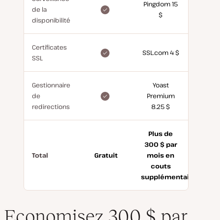
Pingdom 15
incluse
de la
$
gratuitement
disponibilité
Certificates
inclus
SSL.com 4 $
SSL
gratuitement
Gestionnaire
Yoast
inclus
de
Premium
gratuitement
redirections
8.25 $
Plus de
300 $ par
Total
Gratuit
mois en
couts
supplémentaires
Economisez 300 $ par