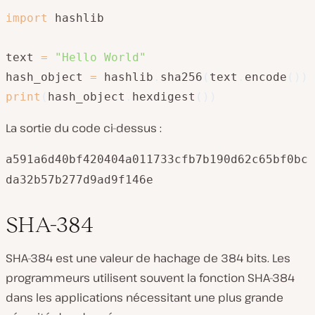
import
 hashlib

text 
=
"Hello World"
hash_object 
=
 hashlib
.
sha256
(
text
.
encode
(
)
)
print
(
hash_object
.
hexdigest
(
)
)
La sortie du code ci-dessus :
a591a6d40bf420404a011733cfb7b190d62c65bf0bc
da32b57b277d9ad9f146e
SHA-384
SHA-384 est une valeur de hachage de 384 bits. Les
programmeurs utilisent souvent la fonction SHA-384
dans les applications nécessitant une plus grande