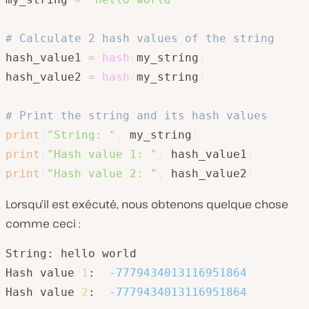
# Calculate 2 hash values of the string
hash_value1 
=
hash
(
my_string
)
hash_value2 
=
hash
(
my_string
)
# Print the string and its hash values
print
(
"String: "
,
 my_string
)
print
(
"Hash value 1: "
,
 hash_value1
)
print
(
"Hash value 2: "
,
 hash_value2
)
Lorsqu’il est exécuté, nous obtenons quelque chose
comme ceci :
String: hello world

Hash value 
1
:  
-7779434013116951864
Hash value 
2
:  
-7779434013116951864