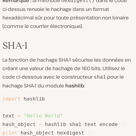
Remarque :
la méthode
dans le code
hexdigest()
ci-dessus renvoie le hachage dans un format
hexadécimal sûr pour toute présentation non binaire
(comme le courrier électronique).
SHA-1
La fonction de hachage SHA-1 sécurise les données en
créant une valeur de hachage de 160 bits. Utilisez le
code ci-dessous avec le constructeur
pour le
sha1
hachage SHA-1 du module
hashlib
:
import
 hashlib

text 
=
"Hello World"
hash_object 
=
 hashlib
.
sha1
(
text
.
encode
(
)
)
print
(
hash_object
.
hexdigest
(
)
)