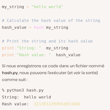
my_string 
=
"hello world"
# Calculate the hash value of the string
hash_value 
=
hash
(
my_string
)
# Print the string and its hash value
print
(
"String: "
,
 my_string
)
print
(
"Hash value: "
,
 hash_value
)
Si nous enregistrons ce code dans un fichier nommé
hash.py
, nous pouvons l’exécuter (et voir la sortie)
comme suit :
% python3 hash.py

String:  hello world

Hash value:  
2213812294562653681