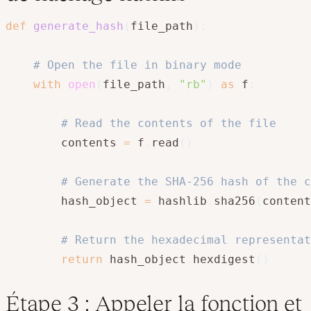
def
generate_hash
(
file_path
)
:
# Open the file in binary mode
with
open
(
file_path
,
"rb"
)
as
 f
:
# Read the contents of the file
        contents 
=
 f
.
read
(
)
# Generate the SHA-256 hash of the c
        hash_object 
=
 hashlib
.
sha256
(
content
# Return the hexadecimal representat
return
 hash_object
.
hexdigest
(
)
Étape 3 : Appeler la fonction et