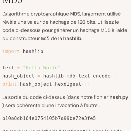
L’algorithme cryptographique MD5, largement utilisé,
révèle une valeur de hachage de 128 bits. Utilisez le
code ci-dessous pour générer un hachage MD5 à l’aide
du constructeur
de la
hashlib
:
md5
import
 hashlib

text 
=
"Hello World"
hash_object 
=
 hashlib
.
md5
(
text
.
encode
(
)
)
print
(
hash_object
.
hexdigest
(
)
)
La sortie du code ci-dessus (dans notre fichier
hash.py
) sera cohérente d’une invocation à l’autre :
b10a8db164e0754105b7a99be72e3fe5