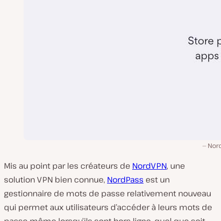
Nor
Mis au point par les créateurs de
NordVPN
, une
solution VPN bien connue,
NordPass
est un
gestionnaire de mots de passe relativement nouveau
qui permet aux utilisateurs d’accéder à leurs mots de
passe même lorsqu’ils sont hors ligne, quel que soit