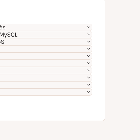
cès
 MySQL
oS