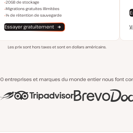
Espace de stockage
20GB de stockage
Migrations illimitées
Migrations gratuites illimitées
E
Rétention de sauvegarde
14 de rétention de sauvegarde
V
Essayer gratuitement
Les prix sont hors taxes et sont en dollars américains.
00 entreprises et marques du monde entier nous font co