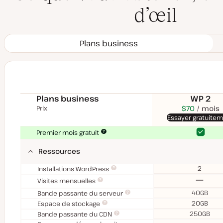
d’œil
Plans business
Plans business
WP 2
Prix
$59
USD
$70
USD
mois
mois
Essayer gratuite
$700 facturés annuell
Oui
Oui
Premier mois gratuit
Ressources
2
Installations WordPress
Non
Visites mensuelles
40GB
Bande passante du serveur
20GB
Espace de stockage
250GB
Bande passante du CDN