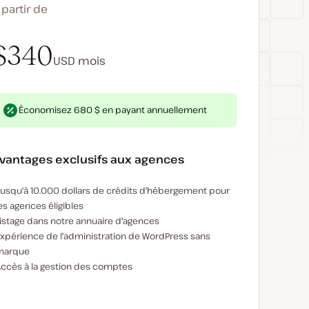
 partir de
$340
USD
mois
$284
ayez $3 400 aujourd'hui
Économisez 680 $ en payant annuellement
USD
mois
vantages exclusifs aux agences
xemples d'avantages exclusifs aux agences :
usqu'à 10.000 dollars de crédits d'hébergement pour
es agences éligibles
istage dans notre annuaire d'agences
xpérience de l'administration de WordPress sans
marque
ccès à la gestion des comptes