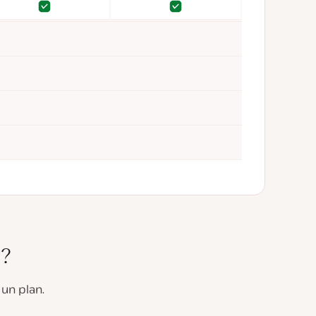
Oui
Oui
Oui
Oui
 ?
un plan.