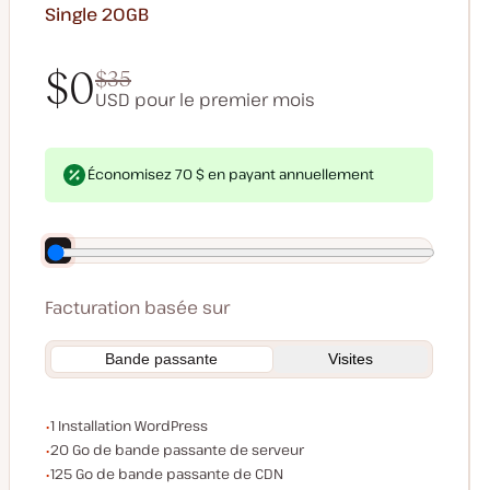
Single 20GB
$0
$35
USD pour le premier mois
$0
$35
*Payer $0 aujourd'hui et $35 après le premier mois
Économisez 70 $ en payant annuellement
Facturation basée sur
Bande passante
Visites
Installations WordPress
1 Installation WordPress
Bande passante du serveur
20 Go de bande passante de serveur
Bande passante du CDN
125 Go de bande passante de CDN