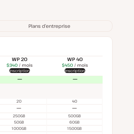
Plans d’entreprise
WP 20
WP 40
D
$340
USD
mois
$375
USD
$450
USD
mois
mois
Inscription
Inscription
400 facturés annuellement
$4 500 facturés annuellement
Non
Non
20
40
Non
Non
250GB
500GB
50GB
60GB
1 000GB
1 500GB