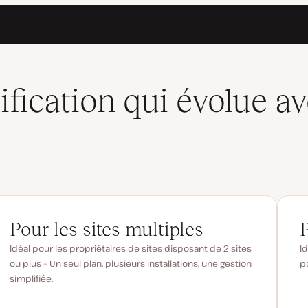
ification qui évolue a
Pour les sites multiples
Idéal pour les propriétaires de sites disposant de 2 sites
Id
ou plus – Un seul plan, plusieurs installations, une gestion
po
simplifiée.