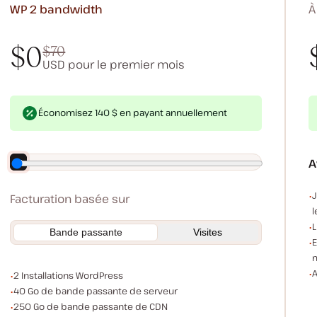
WP 2
bandwidth
À
$0
$70
USD pour le premier mois
$0
$70
*Payer $0 aujourd'hui et $70 après le premier mois
P
Économisez 140 $ en payant annuellement
A
E
J
Facturation basée sur
l
L
Bande passante
Visites
E
A
Installations WordPress
2 Installations WordPress
Bande passante du serveur
40 Go de bande passante de serveur
Bande passante du CDN
250 Go de bande passante de CDN