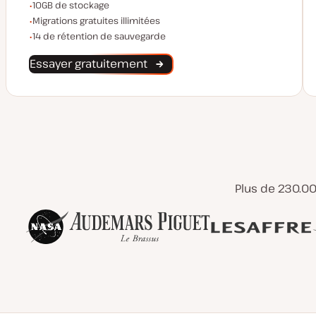
Espace de stockage
10GB de stockage
Migrations illimitées
Migrations gratuites illimitées
Rétention de sauvegarde
14 de rétention de sauvegarde
Essayer gratuitement
Plus de 230.0