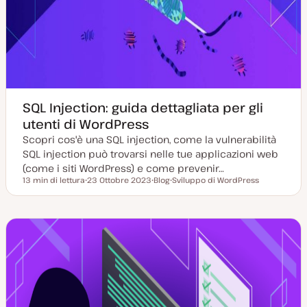
SQL Injection: guida dettagliata per gli
utenti di WordPress
Scopri cos'è una SQL injection, come la vulnerabilità
SQL injection può trovarsi nelle tue applicazioni web
(come i siti WordPress) e come prevenir…
13 min di lettura
23 Ottobre 2023
Blog
Sviluppo di WordPress
Tempo di lettura
D
P
A
a
o
r
t
s
g
a
t
o
a
t
m
g
y
e
g
p
n
i
e
t
o
o
r
n
a
t
a