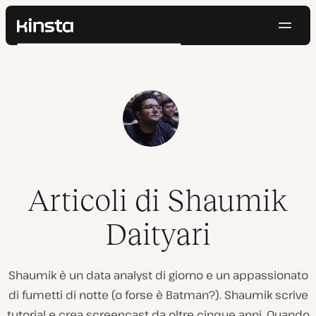
Navig
Kinsta®
Cerca
Piattaforma
Soluzioni
Accedi
Prova gratis
Prezzi
Risorse
Contatti
Articoli di Shaumik
Daityari
Shaumik è un data analyst di giorno e un appassionato
di fumetti di notte (o forse è Batman?). Shaumik scrive
tutorial e crea screencast da oltre cinque anni. Quando