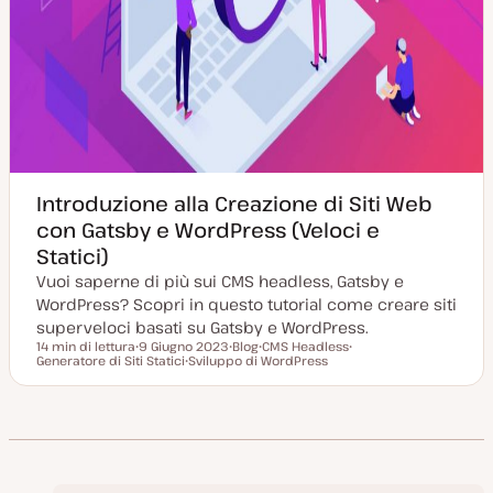
Introduzione alla Creazione di Siti Web
con Gatsby e WordPress (Veloci e
Statici)
Vuoi saperne di più sui CMS headless, Gatsby e
WordPress? Scopri in questo tutorial come creare siti
superveloci basati su Gatsby e WordPress.
14 min di lettura
9 Giugno 2023
Blog
CMS Headless
Tempo di lettura
Generatore di Siti Statici
D
Sviluppo di WordPress
P
A
A
a
A
o
r
r
t
r
s
g
g
a
g
t
o
o
a
o
t
m
m
g
m
y
e
e
g
e
p
n
n
i
n
e
t
t
o
t
o
o
r
o