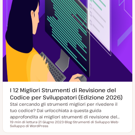
I 12 Migliori Strumenti di Revisione del
Codice per Sviluppatori (Edizione 2026)
Stai cercando gli strumenti migliori per rivedere il
tuo codice? Dai un'occhiata a questa guida
approfondita ai migliori strumenti di revisione del…
19 min di lettura
21 Giugno 2023
Blog
Strumenti di Sviluppo Web
Tempo di lettura
Sviluppo di WordPress
D
P
A
A
a
o
r
r
t
s
g
g