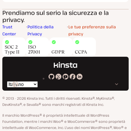
Prendiamo sul serio la sicurezza e la
privacy.
Trust
Politica della
Le tue preferenze sulla
Center
Privacy
privacy
SOC 2
ISO
Type II
27001
GDPR
CCPA
Kinsta
Kinsta
Kinsta
Kinsta
Kinsta
Cambia
su
su
su
su
su
lingua
GitHub
X
YouTube
Facebook
LinkedIn
© 2013 - 2026 Kinsta Inc. Tutti i diritti riservati.
Kinsta®, MyKinsta®,
DevKinsta®, e Sevalla® sono marchi registrati di Kinsta Inc.
Il marchio WordPress® è proprietà intellettuale di WordPress
Foundation, mentre i marchi Woo® e WooCommerce® sono proprietà
intellettuale di WooCommerce, Inc. L'uso dei nomi WordPress®, Woo® e