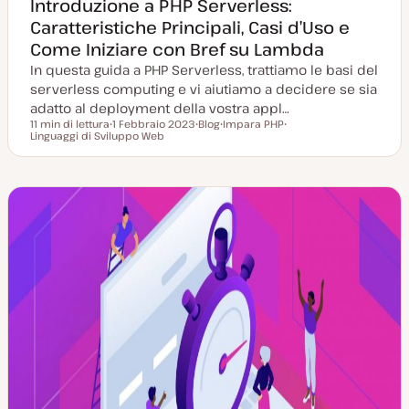
Introduzione a PHP Serverless:
Caratteristiche Principali, Casi d’Uso e
Come Iniziare con Bref su Lambda
In questa guida a PHP Serverless, trattiamo le basi del
serverless computing e vi aiutiamo a decidere se sia
adatto al deployment della vostra appl…
11 min di lettura
1 Febbraio 2023
Blog
Impara PHP
Tempo di lettura
Linguaggi di Sviluppo Web
D
P
A
A
a
o
r
r
t
s
g
g
a
t
o
o
a
t
m
m
g
y
e
e
g
p
n
n
i
e
t
t
o
o
o
r
n
a
t
a