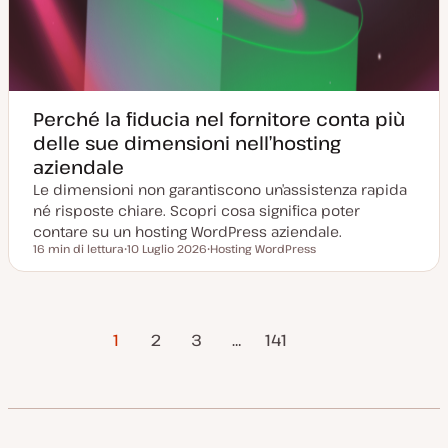
Perché la fiducia nel fornitore conta più
delle sue dimensioni nell’hosting
aziendale
Le dimensioni non garantiscono un’assistenza rapida
né risposte chiare. Scopri cosa significa poter
contare su un hosting WordPress aziendale.
16 min di lettura
10 Luglio 2026
Hosting WordPress
Tempo di lettura
D
A
a
r
t
g
a
o
a
m
Pagina
Paginazione
g
e
1
2
3
…
141
g
n
successiva
i
t
o
o
degli
r
n
a
articoli
t
a