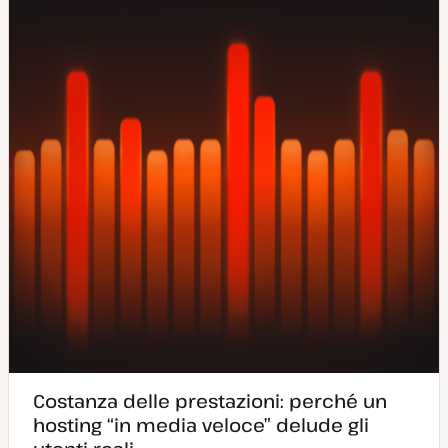
g
n
i
t
o
o
r
n
a
t
a
Costanza delle prestazioni: perché un
hosting “in media veloce” delude gli