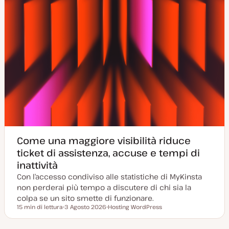
Come una maggiore visibilità riduce
ticket di assistenza, accuse e tempi di
inattività
Con l’accesso condiviso alle statistiche di MyKinsta
non perderai più tempo a discutere di chi sia la
colpa se un sito smette di funzionare.
15 min di lettura
3 Agosto 2026
Hosting WordPress
Tempo di lettura
D
A
a
r
t
g