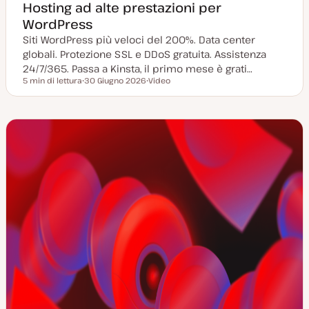
Hosting ad alte prestazioni per
WordPress
Siti WordPress più veloci del 200%. Data center
globali. Protezione SSL e DDoS gratuita. Assistenza
24/7/365. Passa a Kinsta, il primo mese è grati…
5 min di lettura
30 Giugno 2026
Video
Tempo di lettura
D
T
a
i
t
p
a
o
a
d
g
i
g
c
i
o
o
n
r
t
n
e
a
n
t
u
a
t
o