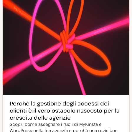
n
a
t
a
Perché la gestione degli accessi dei
clienti è il vero ostacolo nascosto per la
crescita delle agenzie
Scopri come assegnare i ruoli di MyKinsta e
WordPress nella tua agenzia e perché una revisione