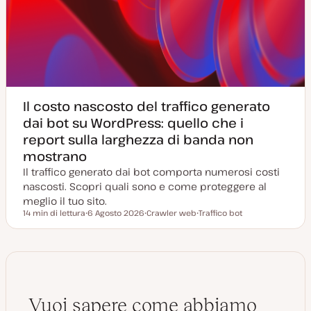
Il costo nascosto del traffico generato
dai bot su WordPress: quello che i
report sulla larghezza di banda non
mostrano
Il traffico generato dai bot comporta numerosi costi
nascosti. Scopri quali sono e come proteggere al
meglio il tuo sito.
14 min di lettura
6 Agosto 2026
Crawler web
Traffico bot
Tempo di lettura
D
A
A
a
r
r
t
g
g
a
o
o
a
m
m
g
e
e
g
n
n
i
t
t
o
o
o
Vuoi sapere come abbiamo
r