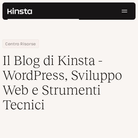
Navig
Kinsta®
Cerca
Piattaforma
Soluzioni
Accedi
Prova gratis
Prezzi
Home
Blog
Centro Risorse
Risorse
Il Blog di Kinsta -
Contatti
WordPress, Sviluppo
Web e Strumenti
Tecnici