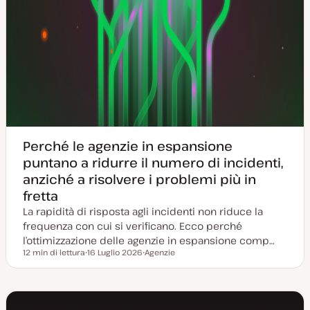
Perché le agenzie in espansione
puntano a ridurre il numero di incidenti,
anziché a risolvere i problemi più in
fretta
La rapidità di risposta agli incidenti non riduce la
frequenza con cui si verificano. Ecco perché
l’ottimizzazione delle agenzie in espansione comp…
12 min di lettura
16 Luglio 2026
Agenzie
Tempo di lettura
D
A
a
r
t
g
a
o
a
m
g
e