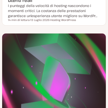
utenti reali
I punteggi della velocità di hosting nascondono i
momenti critici. La costanza delle prestazioni
garantisce un’esperienza utente migliore su WordPr…
14 min di lettura
13 Luglio 2026
Hosting WordPress
Tempo di lettura
D
A
a
r
t
g
a
o
a
m
g
e
g
n
i
t
o
o
r
n
a
t
a