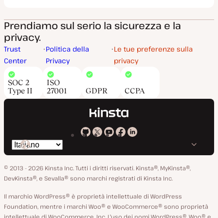
Prendiamo sul serio la sicurezza e la
privacy.
Trust
Politica della
Le tue preferenze sulla
Center
Privacy
privacy
SOC 2
ISO
Type II
27001
GDPR
CCPA
Kinsta
Kinsta
Kinsta
Kinsta
Kinsta
Cambia
su
su
su
su
su
lingua
GitHub
X
YouTube
Facebook
LinkedIn
© 2013 - 2026 Kinsta Inc. Tutti i diritti riservati.
Kinsta®, MyKinsta®,
DevKinsta®, e Sevalla® sono marchi registrati di Kinsta Inc.
Il marchio WordPress® è proprietà intellettuale di WordPress
Foundation, mentre i marchi Woo® e WooCommerce® sono proprietà
intellettuale di WooCommerce, Inc. L'uso dei nomi WordPress®, Woo® e