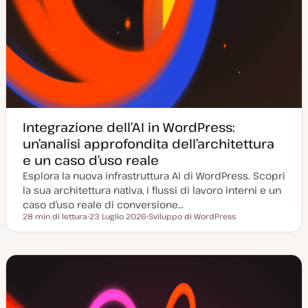
Integrazione dell’AI in WordPress:
un’analisi approfondita dell’architettura
e un caso d’uso reale
Esplora la nuova infrastruttura AI di WordPress. Scopri
la sua architettura nativa, i flussi di lavoro interni e un
caso d’uso reale di conversione…
28 min di lettura
23 Luglio 2026
Sviluppo di WordPress
Tempo di lettura
D
A
a
r
t
g
a
o
a
m
g
e
g
n
i
t
o
o
r