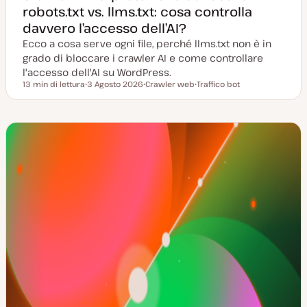
robots.txt vs. llms.txt: cosa controlla
davvero l’accesso dell’AI?
Ecco a cosa serve ogni file, perché llms.txt non è in
grado di bloccare i crawler AI e come controllare
l'accesso dell'AI su WordPress.
13 min di lettura
3 Agosto 2026
Crawler web
Traffico bot
Tempo di lettura
D
A
A
a
r
r
t
g
g
a
o
o
a
m
m
g
e
e
g
n
n
i
t
t
o
o
o
r
n
a
t
a