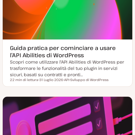
Guida pratica per cominciare a usare
l’API Abilities di WordPress
Scopri come utilizzare l'API Abilities di WordPress per
trasformare le funzionalità del tuo plugin in servizi
sicuri, basati su contratti e pronti…
22 min di lettura
31 Luglio 2026
API
Sviluppo di WordPress
Tempo di lettura
D
A
A
a
r
r
t
g
g
a
o
o
a
m
m
g
e
e
g
n
n
i
t
t
o
o
o
r
n
a
t
a