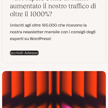
n
a
aumentato il nostro traffico di
t
a
oltre il 1000%?
Unisciti agli oltre 165.000 che ricevono la
nostra newsletter mensile con i consigli degli
esperti su WordPress!
Iscriviti Adesso