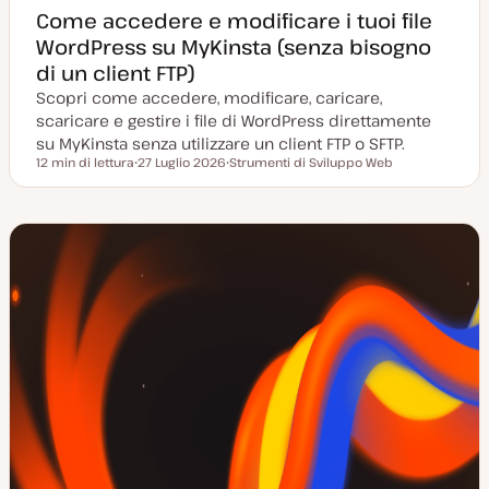
Come accedere e modificare i tuoi file
WordPress su MyKinsta (senza bisogno
di un client FTP)
Scopri come accedere, modificare, caricare,
scaricare e gestire i file di WordPress direttamente
su MyKinsta senza utilizzare un client FTP o SFTP.
12 min di lettura
27 Luglio 2026
Strumenti di Sviluppo Web
Tempo di lettura
D
A
a
r
t
g
a
o
a
m
g
e
g
n
i
t
o
o
r
n
a
t
a