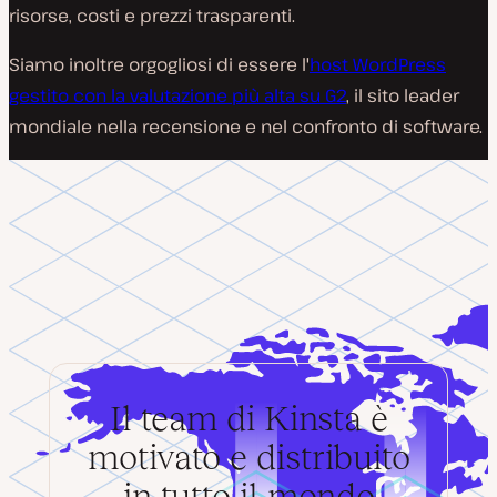
risorse, costi e prezzi trasparenti.
Siamo inoltre orgogliosi di essere l'
host WordPress
gestito con la valutazione più alta su G2
, il sito leader
mondiale nella recensione e nel confronto di software.
Il team di Kinsta è
motivato e distribuito
in tutto il mondo