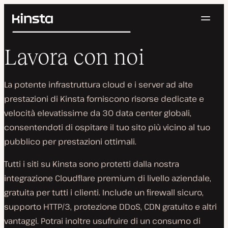
Navig
Kinsta®
Cerca
Piattaforma
Lavora con noi
Soluzioni
Accedi
Prova gratis
Prezzi
Risorse
La potente infrastruttura cloud e i server ad alte
Contatti
prestazioni di Kinsta forniscono risorse dedicate e
velocità elevatissime da 30 data center globali,
consentendoti di ospitare il tuo sito più vicino al tuo
pubblico per prestazioni ottimali.
Tutti i siti su Kinsta sono protetti dalla nostra
integrazione Cloudflare premium di livello aziendale,
gratuita per tutti i clienti. Include un firewall sicuro,
supporto HTTP/3, protezione DDoS, CDN gratuito e altri
vantaggi. Potrai inoltre usufruire di un consumo di