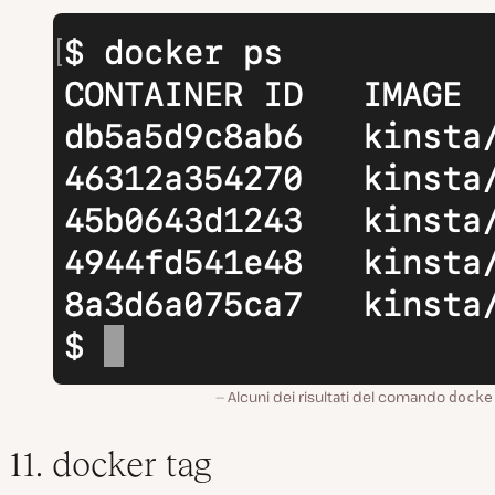
Alcuni dei risultati del comando
docke
11. docker tag