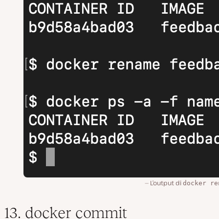
L’output di
docker re
13. docker commit