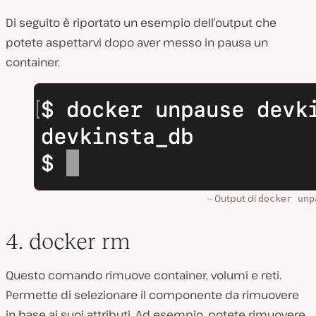
Di seguito è riportato un esempio dell’output che
potete aspettarvi dopo aver messo in pausa un
container.
Output di
docker unp
4. docker rm
Questo comando rimuove container, volumi e reti.
Permette di selezionare il componente da rimuovere
in base ai suoi attributi. Ad esempio, potete rimuovere