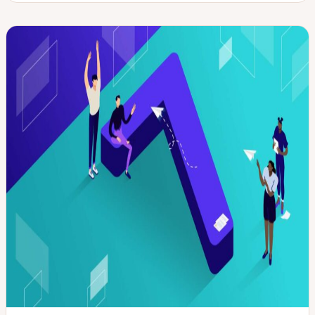
新
稿
ピ
日
タ
ッ
イ
ク
プ