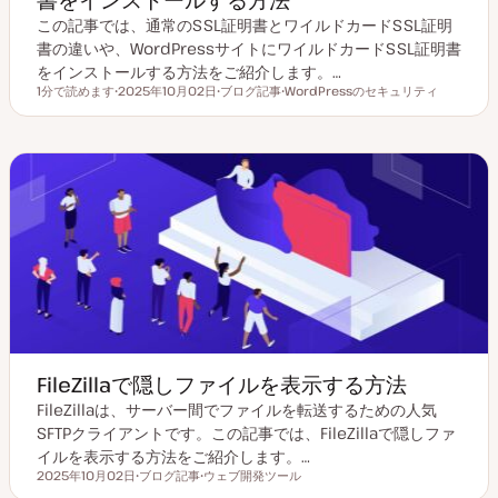
この記事では、通常のSSL証明書とワイルドカードSSL証明
書の違いや、WordPressサイトにワイルドカードSSL証明書
をインストールする方法をご紹介します。…
1分で読めます
2025年10月02日
ブログ記事
WordPressのセキュリティ
読むのにかかる時間
更
投
ト
新
稿
ピ
日
タ
ッ
イ
ク
プ
FileZillaで隠しファイルを表示する方法
FileZillaは、サーバー間でファイルを転送するための人気
SFTPクライアントです。この記事では、FileZillaで隠しファ
イルを表示する方法をご紹介します。…
2025年10月02日
ブログ記事
ウェブ開発ツール
更新日
投
ト