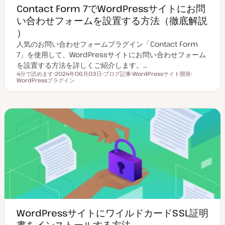
Contact Form 7でWordPressサイトにお問
い合わせフォームを設置する方法（徹底解説
）
人気のお問い合わせフォームプラグイン「Contact Form
7」を使用して、WordPressサイトにお問い合わせフォーム
を設置する方法を詳しくご紹介します。…
4分で読めます
2024年06月03日
ブログ記事
WordPressサイト開発
読むのにかかる時間
WordPressプラグイン
更
投
ト
ト
新
稿
ピ
ピ
日
タ
ッ
ッ
イ
ク
ク
プ
WordPressサイトにワイルドカードSSL証明
書をインストールする方法