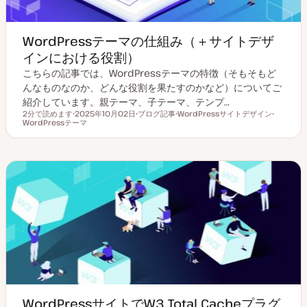
WordPressテーマの仕組み（＋サイトデザ
インにおける役割）
こちらの記事では、WordPressテーマの特徴（そもそもど
んなものなのか、どんな役割を果たすのかなど）についてご
紹介しています。親テーマ、子テーマ、テンプ…
2分で読めます
2025年10月02日
ブログ記事
WordPressサイトデザイン
読むのにかかる時間
WordPressテーマ
更
投
ト
ト
新
稿
ピ
ピ
日
タ
ッ
ッ
イ
ク
ク
プ
WordPressサイトでW3 Total Cacheプラグ