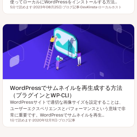
使ってローカルにWordPressをインストールする方法…
5分で読めます
2023年08月25日
ブログ記事
DevKinsta
ローカルホスト
読むのにかかる時間
更
投
ト
ト
新
稿
ピ
ピ
日
タ
ッ
ッ
イ
ク
ク
プ
WordPressでサムネイルを再生成する方法
（プラグインとWP-CLI）
WordPressサイトで適切な画像サイズを設定することは、
ユーザーエクスペリエンスとパフォーマンスという意味で非
常に重要です。WordPressでサムネイルを再生…
1分で読めます
2020年12月11日
ブログ記事
読むのにかかる時間
更
投
新
稿
日
タ
イ