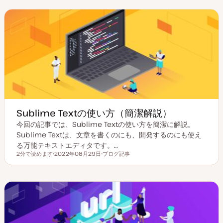
ッ
イ
ク
ク
ク
プ
Sublime Textの使い方（簡潔解説）
今回の記事では、Sublime Textの使い方を簡潔に解説。
Sublime Textは、文章を書くのにも、開発するのにも使え
る万能テキストエディタです。…
2分で読めます
2022年08月29日
ブログ記事
読むのにかかる時間
更
投
新
稿
日
タ
イ
プ