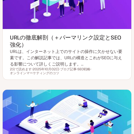
URLの徹底解剖（＋パーマリンク設定とSEO
強化）
URLは、インターネット上でのサイトの操作に欠かせない要
素です。この解説記事では、URLの構造とこれがSEOに与え
る影響について詳しくご説明します。…
2分で読めます
2025年10月02日
ブログ記事
SEO戦略
読むのにかかる時間
オンラインマーケティングのコツ
更
投
ト
ト
新
稿
ピ
ピ
日
タ
ッ
ッ
イ
ク
ク
プ