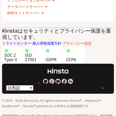
アプリケーションサーバー
データベースサーバー
静的サイトサーバー
Kinstaはセキュリティとプライバシー保護を重
視しています。
トラストセンター
個人情報保護方針
プライバシー設定
SOC 2
ISO
Type II
27001
GDPR
CCPA
Kinsta
Kinsta
Kinsta
Kinsta
Kinsta
言
の
の
の
の
の
語
GitHub
X
YouTube
Facebook
LinkedIn
© 2013 - 2026 Kinsta Inc. All rights reserved.
Kinsta®、MyKinsta®、
の
ア
ペ
DevKinsta®、Sevalla®はKinsta Inc.が所有する登録商標です。
切
カ
ー
登録商標WordPress®はWordPress Foundationの知的財産であり、登録商標