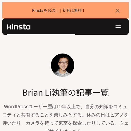
Kinstaをお試し｜初月は無料！
バ
ナ
ー
を
ナ
閉
Kinsta®
検
じ
ビ
プラットフォーム
る
索
ゲ
ソリューション
ログイン
無料でお試し
ー
価格設定
リソース
シ
お問い合わせ
ョ
ン
Brian Li執筆の記事一覧
WordPressユーザー歴は10年以上で、自分の知識をコミュ
ニティと共有することを楽しみとする。休みの日はピアノを
弾いたり、カメラを持って東京を探索したりしている。ウェ