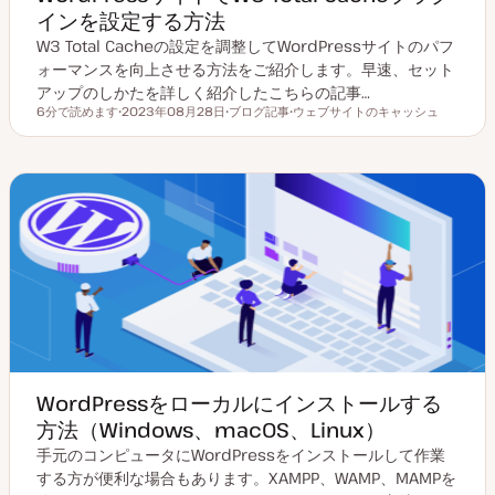
インを設定する方法
W3 Total Cacheの設定を調整してWordPressサイトのパフ
ォーマンスを向上させる方法をご紹介します。早速、セット
アップのしかたを詳しく紹介したこちらの記事…
6分で読めます
2023年08月28日
ブログ記事
ウェブサイトのキャッシュ
読むのにかかる時間
更
投
ト
新
稿
ピ
日
タ
ッ
イ
ク
プ
WordPressをローカルにインストールする
方法（Windows、macOS、Linux）
手元のコンピュータにWordPressをインストールして作業
する方が便利な場合もあります。XAMPP、WAMP、MAMPを