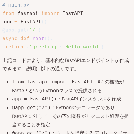
# main.py
from
 fastapi 
import
 FastAPI

app 
=
 FastAPI
(
)
@app
.
get
(
"/"
)
async
def
root
(
)
:
return
{
"greeting"
:
"Hello world"
}
上記コードにより、基本的なFastAPIエンドポイントが作成
できます。説明は以下の通りです。
：APIの機能が
from fastapi import FastAPI
FastAPIというPythonクラスで提供される
：FastAPIインスタンスを作成
app = FastAPI()
：Pythonのデコレータであり、
@app.get("/")
FastAPIに対して、その下の関数がリクエスト処理を担
当することを指定
：ルートを指定するデコレータ（サ
@app.get("/")