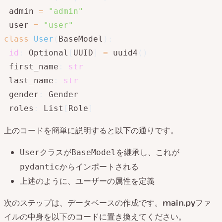
 admin 
=
"admin"
 user 
=
"user"
class
User
(
BaseModel
)
:
id
:
 Optional
[
UUID
]
=
 uuid4
(
)
 first_name
:
str
 last_name
:
str
 gender
:
 Gender

 roles
:
 List
[
Role
]
上のコードを簡単に説明すると以下の通りです。
クラスが
を継承し、これが
User
BaseModel
からインポートされる
pydantic
上述のように、ユーザーの属性を定義
次のステップは、データベースの作成です。
main.py
ファ
イルの中身を以下のコードに置き換えてください。