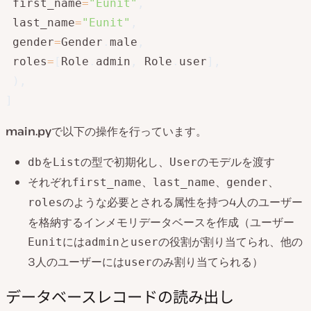
 first_name
=
"Eunit"
,
 last_name
=
"Eunit"
,
 gender
=
Gender
.
male
,
 roles
=
[
Role
.
admin
,
 Role
.
user
]
,
)
,
]
main.py
で以下の操作を行っています。
を
の型で初期化し、
のモデルを渡す
db
List
User
それぞれ
、
、
、
first_name
last_name
gender
のような必要とされる属性を持つ4人のユーザー
roles
を格納するインメモリデータベースを作成（ユーザー
には
と
の役割が割り当てられ、他の
Eunit
admin
user
3人のユーザーには
のみ割り当てられる）
user
データベースレコードの読み出し