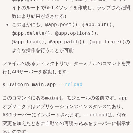
イトのルートで
メソッドを作成し、ラップされた関
GET
数により結果が返される）
このほかにも、
、
、
@app.post()
@app.put()
、
、
@app.delete()
@app.options()
、
、
の
@app.head()
@app.patch()
@app.trace()
ような操作を行うことが可能
ファイルのあるディレクトリで、ターミナルのコマンドを実
行しAPIサーバーを起動します。
$ uvicorn main:app 
--reload
このコマンドにある
は、モジュールの名前です。
main
app
オブジェクトはアプリケーションのインスタンスであり、
ASGIサーバーにインポートされます。
は、何か
--reload
変更を加えたときに自動での再読み込みをサーバーに指示す
るものです。