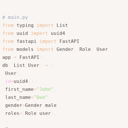
# main.py
from
 typing 
import
from
 uuid 
import
from
 fastapi 
import
from
 models 
import
 Gender
,
 Role
,
 User

app 
=
 FastAPI
(
)
db
:
 List
[
User
]
=
[
 User
(
id
=
uuid4
(
)
,
 first_name
=
"John"
,
 last_name
=
"Doe"
,
 gender
=
Gender
.
male
,
 roles
=
[
Role
.
user
]
,
)
,