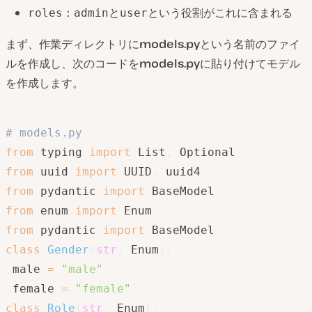
：
と
という役割がこれに含まれる
roles
admin
user
まず、作業ディレクトリに
models.py
という名前のファイ
ルを作成し、次のコードを
models.py
に貼り付けてモデル
を作成します。
# models.py
from
 typing 
import
 List
,
from
 uuid 
import
 UUID
,
from
 pydantic 
import
from
 enum 
import
from
 pydantic 
import
class
Gender
(
str
,
 Enum
)
:
 male 
=
"male"
 female 
=
"female"
class
Role
(
str
,
 Enum
)
: