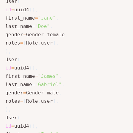
 User
(
id
=
uuid4
(
)
,
 first_name
=
"Jane"
,
 last_name
=
"Doe"
,
 gender
=
Gender
.
female
,
 roles
=
[
Role
.
user
]
,
)
,
 User
(
id
=
uuid4
(
)
,
 first_name
=
"James"
,
 last_name
=
"Gabriel"
,
 gender
=
Gender
.
male
,
 roles
=
[
Role
.
user
]
,
)
,
 User
(
id
=
uuid4
(
)
,