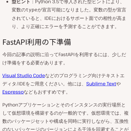
型ヒント
：Python 3.5で導入された型ヒントにより、
変数の
が宣言可能になりました。変数の型が宣言
type
されていると、IDEにおけるサポート面での相性が高ま
り、より正確にエラーを予測することができます。
FastAPI利用の下準備
今回の記事の説明に沿ってFastAPIを利用するには、少しだ
け準備をする必要があります。
Visual Studio Code
などのプログラミング向けテキストエ
ディタ/IDEをご用意ください。他には、
Sublime Text
や
Espresso
などもおすすめです。
Pythonアプリケーションとそのインスタンスの実行場所と
して仮想環境を構築するのが一般的です。仮想環境では、複
数のパッケージセットや構成を同時に実行しながら、互換性
のないパッケージのバージョンによる干渉を回避することが