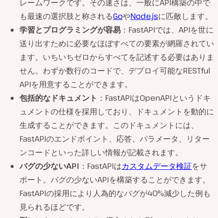
レームワークです。その速さは、一般にAPI構築の中で
も最速の選択肢と称される
Go
や
Node.js
に匹敵します。
学習とプログラミングが容易
：FastAPIでは、APIを世に
送り出すために必要なほぼすべての要素が網羅されてい
ます。いちいちゼロからすべてを記述する必要はありま
せん。わずか数行のコードで、デプロイ可能なRESTful
APIを用意することができます。
包括的なドキュメント
：FastAPIはOpenAPIというドキ
ュメントの仕様を採用しており、ドキュメントを動的に
生成することができます。このドキュメントには、
FastAPIのエンドポイント、応答、パラメータ、リター
ンコードといった詳しい情報が記載されます。
バグの少ないAPI
：FastAPIは
カスタムデータ検証
をサ
ポート。バグの少ないAPIを構築することができます。
FastAPIの採用により人為的なバグが40%減少した例も
見られるほどです。