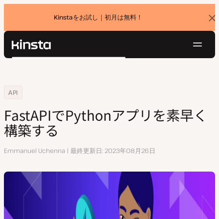
Kinstaをお試し｜初月は無料！
バ
ナ
ー
を
ナ
閉
Kinsta®
検
じ
ビ
プラットフォーム
る
索
ゲ
ソリューション
ログイン
無料でお試し
ー
Home
リソースセンター
FastAPIでPythonアプリを素早く構築する
API
価格設定
リソース
シ
FastAPIでPythonアプリを素早く
お問い合わせ
ョ
構築する
ン
執
Emmanuel Uchenna
最終更新日
2023年08月26日
筆