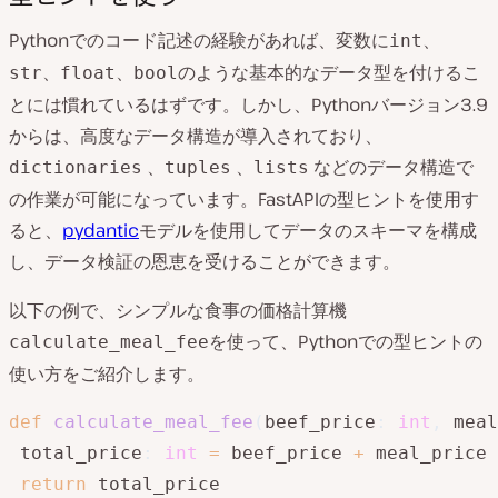
Pythonでのコード記述の経験があれば、変数に
、
int
、
、
のような基本的なデータ型を付けるこ
str
float
bool
とには慣れているはずです。しかし、Pythonバージョン3.9
からは、高度なデータ構造が導入されており、
、
、
などのデータ構造で
dictionaries
tuples
lists
の作業が可能になっています。FastAPIの型ヒントを使用す
ると、
pydantic
モデルを使用してデータのスキーマを構成
し、データ検証の恩恵を受けることができます。
以下の例で、シンプルな食事の価格計算機
を使って、Pythonでの型ヒントの
calculate_meal_fee
使い方をご紹介します。
def
calculate_meal_fee
(
beef_price
:
int
,
 meal
 total_price
:
int
=
 beef_price 
+
 meal_price

return