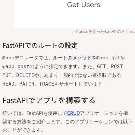
Redocを使ったFastAPIのドキ
FastAPIでのルートの設定
デコレータでは、ルートの
メソッド
を
や
@app
@app.get
のように指定できます。また、
、
、
@app.post
GET
POST
、
や、あまり一般的ではない選択肢である
PUT
DELETE
、
、
もサポートしています。
HEAD
PATCH
TRACE
FastAPIでアプリを構築する
続いては、FastAPIを使用して
CRUD
アプリケーションを構
築する方法をご紹介します。このアプリケーションでは以下
のことができます。