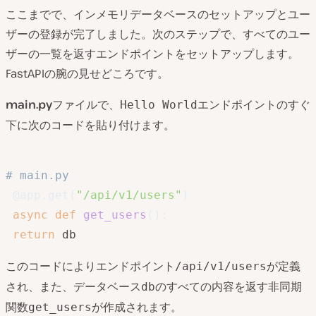
ここまでで、インメモリデータベースのセットアップとユー
ザーの登録が完了しました。次のステップで、すべてのユー
ザーの一覧を返すエンドポイントをセットアップします。
FastAPIの腕の見せどころです。
main.py
ファイルで、
エンドポイントのすぐ
Hello World
下に次のコードを貼り付けます。
# main.py
@app
.
get
(
"/api/v1/users"
)
async
def
get_users
(
)
:
return
このコードによりエンドポイント
が定義
/api/v1/users
され、また、データベース
のすべての内容を返す非同期
db
関数
が作成されます。
get_users