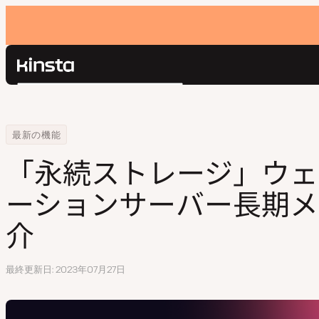
Kinsta®
検
プラットフォーム
索
ソリューション
ログイン
Home
「永続ストレージ」ウェブアプリケーションサーバー長期メモリのご紹
最新の機能
価格設定
リソース
「永続ストレージ」ウェ
お問い合わせ
ーションサーバー長期メ
介
最終更新日
2023年07月27日