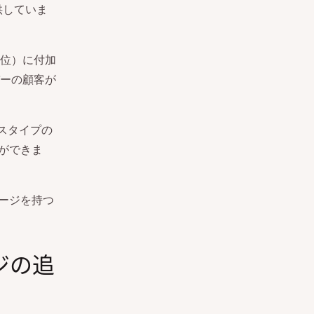
供していま
単位）に付加
ーの顧客が
セスタイプの
ができま
レージを持つ
ジの追