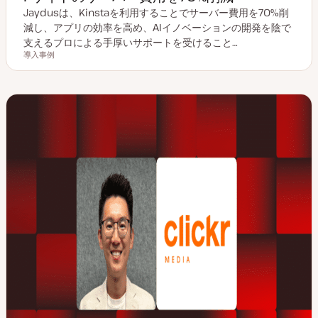
Jaydusは、Kinstaを利用することでサーバー費用を70%削
減し、アプリの効率を高め、AIイノベーションの開発を陰で
支えるプロによる手厚いサポートを受けること…
導入事例
投稿タイプ