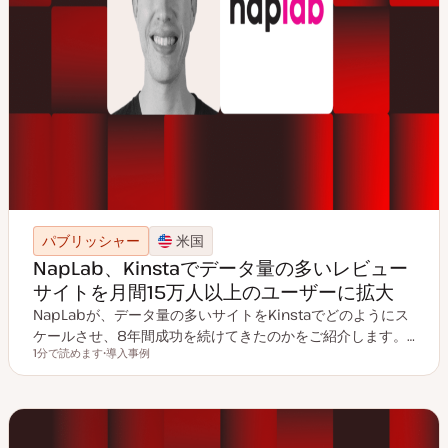
パブリッシャー
米国
NapLab、Kinstaでデータ量の多いレビュー
サイトを月間15万人以上のユーザーに拡大
NapLabが、データ量の多いサイトをKinstaでどのようにス
ケールさせ、8年間成功を続けてきたのかをご紹介します。…
1分で読めます
導入事例
読むのにかかる時間
投
稿
タ
イ
プ