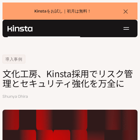
Kinstaをお試し｜初月は無料！
バ
ナ
ー
を
ナ
閉
Kinsta®
検
じ
ビ
プラットフォーム
る
索
ゲ
ソリューション
ログイン
無料でお試し
ー
Home
会社
文化工房、Kinsta採用でリスク管理とセキュリティ強化を万全に
導入事例
価格設定
リソース
シ
文化工房、Kinsta採用でリスク管
お問い合わせ
ョ
理とセキュリティ強化を万全に
ン
執
Shunya Ohira
筆