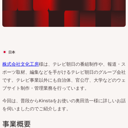
日本
ク
ラ
株式会社文化工房
様は、テレビ朝日の番組制作や、報道・ス
イ
ポーツ取材、編集などを手がけるテレビ朝日のグループ会社
ア
です。テレビ事業以外にも自治体、官公庁、大学などのウェ
ン
ブサイト制作・管理業務を行っています。
ト
今回は、普段からKinstaをお使いの奥田浩一様に詳しいお話
の
を伺いましたのでご紹介します。
国
:
事業概要