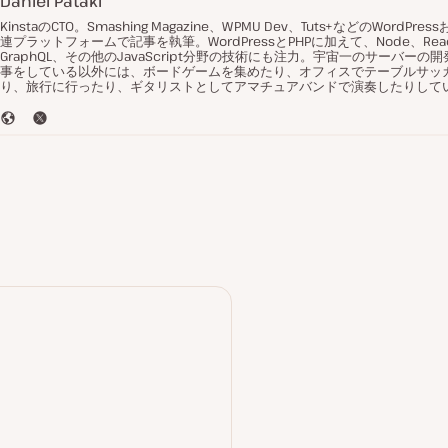
Daniel Pataki
KinstaのCTO。Smashing Magazine、WPMU Dev、Tuts+などのWordPr
連プラットフォームで記事を執筆。WordPressとPHPに加えて、Node、Rea
GraphQL、その他のJavaScript分野の技術にも注力。宇宙一のサーバーの
事をしている以外には、ボードゲームを集めたり、オフィスでテーブルサッ
り、旅行に行ったり、ギタリストとしてアマチュアバンドで演奏したりして
ウ
T
ェ
w
ブ
i
サ
t
イ
t
ト
e
r