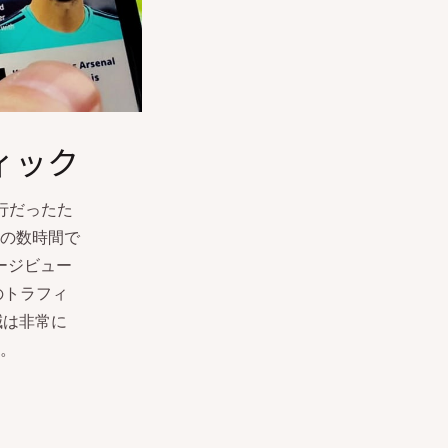
ィック
行だったた
んの数時間で
ページビュー
mのトラフィ
減は非常に
た。