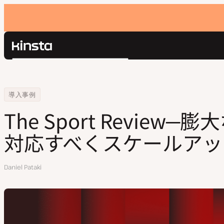
Kinsta®
検
プラットフォーム
索
ソリューション
ログイン
Home
会社
The Sport Review─膨大な同時接続へ対応すべくスケールアップを実
導入事例
価格設定
リソース
The Sport Review
お問い合わせ
対応すべくスケールアッ
執
Daniel Pataki
筆