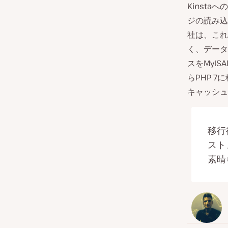
Kinst
ジの読み込
社は、これ
く、データ
スをMyIS
らPHP 
キャッシュ
移行
スト
素晴