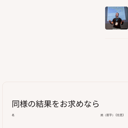
同様の結果をお求めなら
名
姓（苗字）
(
任意
)