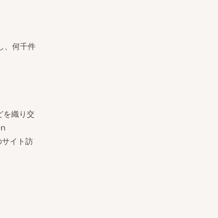
善し、何千件
どを織り交
n
万のサイト訪