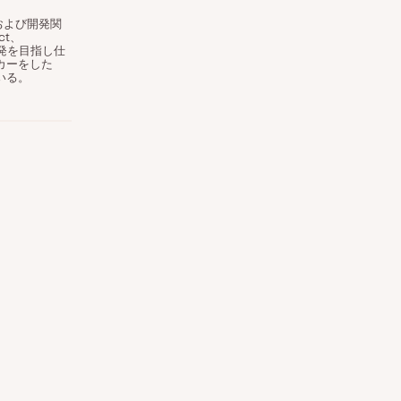
essおよび開発関
ct、
開発を目指し仕
カーをした
いる。