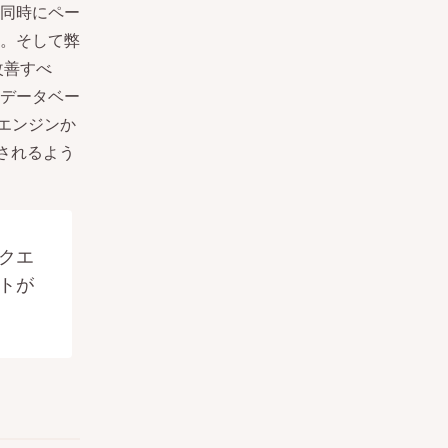
。同時にペー
。そして弊
改善すべ
データベー
6エンジンか
されるよう
クエ
トが