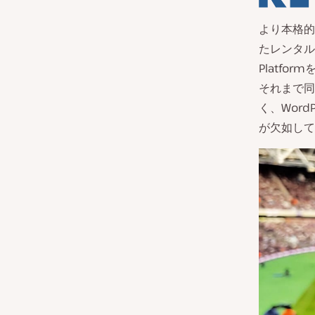
より本格的
たレンタルサ
Platf
それまで同
く、Wor
が欠如して