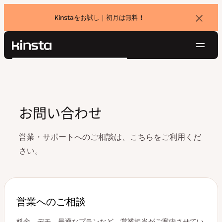
Kinstaをお試し｜初月は無料！
バ
ナ
ー
を
ナ
閉
Kinsta®
検
じ
ビ
プラットフォーム
る
索
ゲ
ソリューション
ログイン
無料でお試し
ー
価格設定
リソース
シ
お問い合わせ
お問い合わせ
ョ
ン
営業・サポートへのご相談は、こちらをご利用くだ
さい。
営業へのご相談
料金、デモ、最適なプランなど、営業担当がご案内させてい