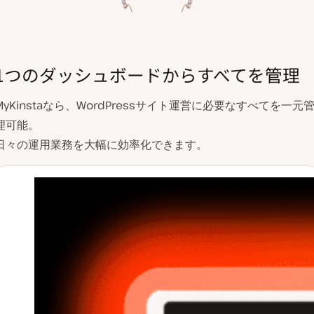
1つのダッシュボードからすべてを管理
MyKinstaなら、WordPressサイト運営に必要なすべてを一元
理可能。
日々の運用業務を大幅に効率化できます。