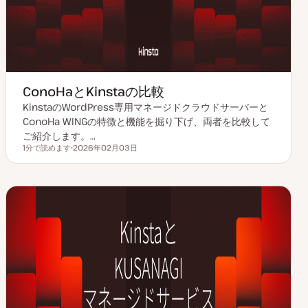
ConoHaとKinstaの比較
KinstaのWordPress専用マネージドクラウドサーバーと
ConoHa WINGの特徴と機能を掘り下げ、両者を比較して
ご紹介します。…
1分で読めます
2026年02月03日
読むのにかかる時間
更
新
日