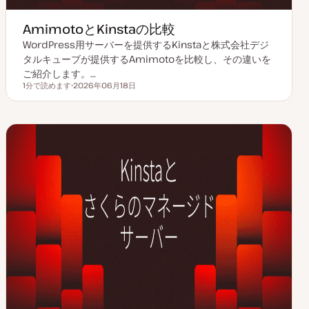
AmimotoとKinstaの比較
WordPress用サーバーを提供するKinstaと株式会社デジ
タルキューブが提供するAmimotoを比較し、その違いを
ご紹介します。…
1分で読めます
2026年06月18日
読むのにかかる時間
更
新
日