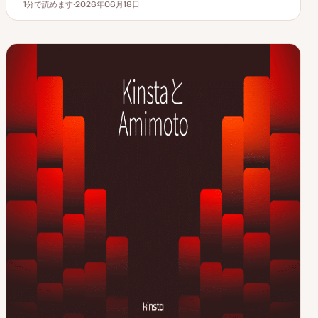
1分で読めます
2026年06月18日
読むのにかかる時間
更
新
日