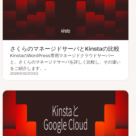
さくらのマネージドサーバとKinstaの比較
KinstaのWordPress専用マネージドクラウドサーバー
と、さくらのマネージドサーバを詳しく比較し、その違い
をご紹介します。…
2026年02月03日
更新日