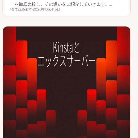
ーを徹底比較し、その違いをご紹介していきます。…
1分で読めます
2026年05月15日
読むのにかかる時間
更
新
日