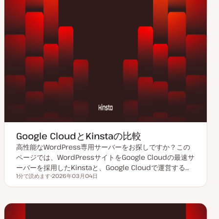
Google CloudとKinstaの比較
高性能なWordPress専用サーバーをお探しですか？この
ページでは、WordPressサイトをGoogle Cloudの最速サ
ーバーを採用したKinstaと、Google Cloudで運営する…
1分で読めます
2026年03月04日
読むのにかかる時間
更
新
日