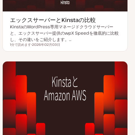
エックスサーバーとKinstaの比較
KinstaのWordPress専用マネージドクラウドサーバー
と、エックスサーバー提供のwpX Speedを徹底的に比較
し、その違いをご紹介します。…
1分で読めます
2026年02月03日
読むのにかかる時間
更
新
日