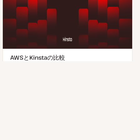
AWSとKinstaの比較
大手クラウドーサーバープロバイダであるAWSと、
KinstaのWordPress専用マネージドクラウドサーバーを
徹底比較し、その違いをご紹介します。…
1分で読めます
2026年07月21日
読むのにかかる時間
更
新
日