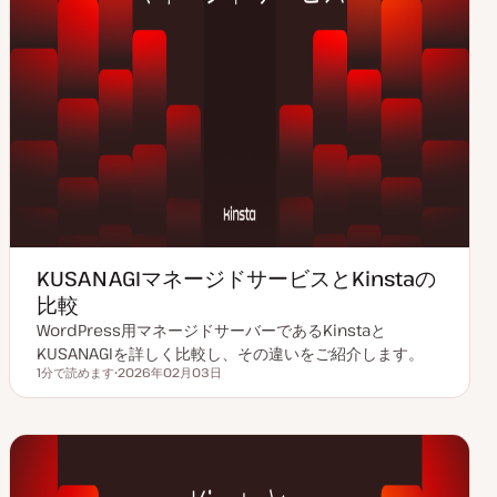
KUSANAGIマネージドサービスとKinstaの
比較
WordPress用マネージドサーバーであるKinstaと
KUSANAGIを詳しく比較し、その違いをご紹介します。
1分で読めます
2026年02月03日
読むのにかかる時間
更
新
日