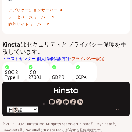
アプリケーションサーバー
データベースサーバー
静的サイトサーバー
Kinstaはセキュリティとプライバシー保護を重
視しています。
トラストセンター
個人情報保護方針
プライバシー設定
SOC 2
ISO
Type II
27001
GDPR
CCPA
Kinsta
Kinsta
Kinsta
Kinsta
Kinsta
言
の
の
の
の
の
語
GitHub
X
YouTube
Facebook
LinkedIn
© 2013 - 2026 Kinsta Inc. All rights reserved.
Kinsta®、MyKinsta®、
の
ア
ペ
DevKinsta®、Sevalla®はKinsta Inc.が所有する登録商標です。