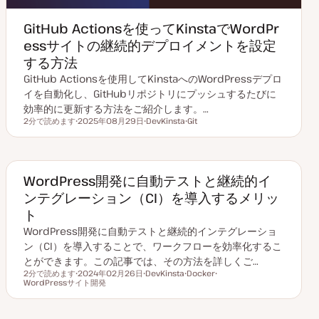
GitHub Actionsを使ってKinstaでWordPr
essサイトの継続的デプロイメントを設定
する方法
GitHub Actionsを使用してKinstaへのWordPressデプロ
イを自動化し、GitHubリポジトリにプッシュするたびに
効率的に更新する方法をご紹介します。…
2分で読めます
2025年08月29日
DevKinsta
Git
読むのにかかる時間
更
ト
ト
新
ピ
ピ
日
ッ
ッ
ク
ク
WordPress開発に自動テストと継続的イ
ンテグレーション（CI）を導入するメリッ
ト
WordPress開発に自動テストと継続的インテグレーショ
ン（CI）を導入することで、ワークフローを効率化するこ
とができます。この記事では、その方法を詳しくご…
2分で読めます
2024年02月26日
DevKinsta
Docker
読むのにかかる時間
WordPressサイト開発
更
ト
ト
ト
新
ピ
ピ
ピ
日
ッ
ッ
ッ
ク
ク
ク