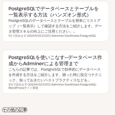
PostgreSQLでデータベースとテーブルを
一覧表示する方法（ハンズオン形式）
PostgreSQLのデータベースとテーブルを簡単にリストア
ップ（一覧表示）して確認する方法をご紹介します。デー
タ管理スキルの向上にご活用ください。…
1分で読めます
2024年02月02日
Adminer
DevKinsta
PostgreSQL
読むのにかかる時間
更
ト
ト
ト
新
ピ
ピ
ピ
日
ッ
ッ
ッ
ク
ク
ク
PostgreSQLを使いこなす─データベース作
成からAdminerによる管理まで
こちらの記事では、PostgreSQLで効率的にデータベース
を作成する方法をご紹介します。困った時に役立つテクニ
ック、知っておきたいベストプラクティスなどを…
2分で読めます
2024年02月01日
Adminer
DevKinsta
PostgreSQL
読むのにかかる時間
WordPressサイト開発
更
ト
ト
ト
ト
新
ピ
ピ
ピ
ピ
日
ッ
ッ
ッ
ッ
ク
ク
ク
ク
その他の記事