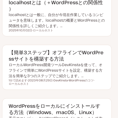
localhostとは（＋WordPressとの関係性
）
localhostとは一般に、自分が今現在作業しているコンピ
ュータを意味します。localhostの概要とWordPressとの
関係性を詳しくご紹介します。…
2025年10月02日
ローカルホスト
更新日
ト
ピ
ッ
ク
【簡単3ステップ】オフラインでWordPre
ssサイトを構築する方法
ローカルWordPress開発ツールDevKinstaを使って、オ
フラインで簡単にWordPressサイトを設定、構築する方
法を簡単な3つのステップでご紹介します。…
1分で読めます
2023年08月29日
DevKinsta
WordPressのコツ
読むのにかかる時間
ローカルホスト
更
ト
ト
ト
新
ピ
ピ
ピ
日
ッ
ッ
ッ
ク
ク
ク
WordPressをローカルにインストールす
る方法（Windows、macOS、Linux）