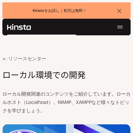
Kinstaをお試し｜初月は無料！
バ
ナ
ー
を
ナ
閉
Kinsta®
検
じ
ビ
プラットフォーム
る
索
ゲ
ソリューション
ログイン
無料でお試し
ー
価格設定
Home
ローカル環境での開発
リソースセンター
リソース
シ
お問い合わせ
ローカル環境での開発
ョ
ン
ローカル開発関連のコンテンツをご紹介しています。ローカ
ルホスト（Localhost）、MAMP、XAMPPなど様々なトピッ
クを学びましょう。