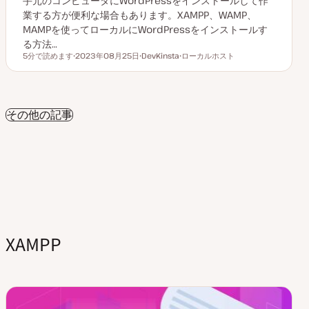
手元のコンピュータにWordPressをインストールして作
業する方が便利な場合もあります。XAMPP、WAMP、
MAMPを使ってローカルにWordPressをインストールす
る方法…
5分で読めます
2023年08月25日
DevKinsta
ローカルホスト
読むのにかかる時間
更
ト
ト
新
ピ
ピ
日
ッ
ッ
ク
ク
その他の記事
XAMPP