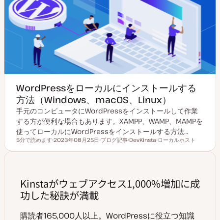
WordPressをローカルにインストールする
方法（Windows、macOS、Linux）
手元のコンピュータにWordPressをインストールして作業
する方が便利な場合もあります。XAMPP、WAMP、MAMPを
使ってローカルにWordPressをインストールする方法…
5分で読めます
2023年08月25日
ブログ記事
DevKinsta
ローカルホスト
読むのにかかる時間
更
投
ト
ト
新
稿
ピ
ピ
日
タ
ッ
ッ
イ
ク
ク
プ
Kinstaがウェブアクセス1,000%増加に成
功した秘訣が満載
購読者165,000人以上。WordPressに役立つ知識