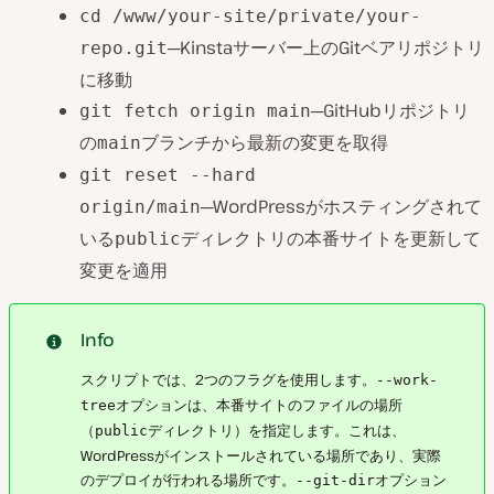
cd /www/your-site/private/your-
─Kinstaサーバー上のGitベアリポジトリ
repo.git
に移動
─GitHubリポジトリ
git fetch origin main
の
ブランチから最新の変更を取得
main
git reset --hard
─WordPressがホスティングされて
origin/main
いる
ディレクトリの本番サイトを更新して
public
変更を適用
Info
スクリプトでは、2つのフラグを使用します。
--work-
オプションは、本番サイトのファイルの場所
tree
（
ディレクトリ）を指定します。これは、
public
WordPressがインストールされている場所であり、実際
のデプロイが行われる場所です。
オプション
--git-dir