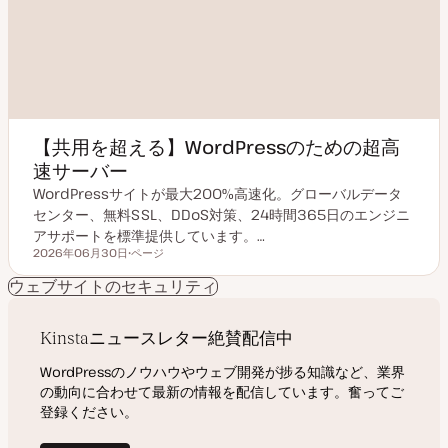
【共用を超える】WordPressのための超高
速サーバー
WordPressサイトが最大200%高速化。グローバルデータ
センター、無料SSL、DDoS対策、24時間365日のエンジニ
アサポートを標準提供しています。…
2026年06月30日
ページ
更新日
投
稿
ウェブサイトのセキュリティ
タ
イ
プ