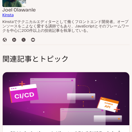
Joel Olawanle
Kinsta
Kinstaでテクニカルエディターとして働くフロントエンド開発者。オープ
ンソースをこよなく愛する講師でもあり、JavaScriptとそのフレームワー
クを中心に200件以上の技術記事を執筆している。
ウ
L
T
Y
ェ
i
w
o
ブ
n
i
u
関連記事とトピック
サ
k
t
T
イ
e
t
u
ト
d
e
b
I
r
e
n