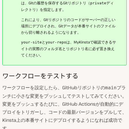
は、Gitの履歴を保存するGitリポジトリ（
ディ
private
レクトリ）を指定します。
これにより、Gitリポジトリのコードがサーバーの正しい
場所にデプロイされ、Gitデータが本番サイトのファイル
から切り離されるようになります。
と
は、MyKinstaで確認できるサ
your-site
your-repo
イトの実際のフォルダ名とリポジトリ名に必ず置き換え
てください。
ワークフローをテストする
ワークフローを設定したら、GitHubリポジトリの
ブラ
main
ンチに小さな変更をプッシュしてテストしてみてください。
変更をプッシュするたびに、GitHub Actionsが自動的にデ
プロイをトリガーし、コードの最新バージョンをプルして、
Kinsta上の本番サイトにデプロイするようになれば成功で
す。