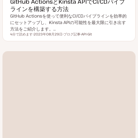
GitHub ActionsとKinsta APIでCI/CDパイプ
ラインを構築する方法
GitHub Actionsを使って便利なCI/CDパイプラインを効率的
にセットアップし、Kinsta APIの可能性を最大限に引き出す
方法をご紹介します。…
4分で読めます
2023年08月29日
ブログ記事
API
Git
読むのにかかる時間
更
投
ト
ト
新
稿
ピ
ピ
日
タ
ッ
ッ
イ
ク
ク
プ