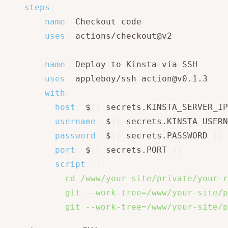
steps
:
-
name
:
 Checkout code

uses
:
 actions/checkout@v2

-
name
:
 Deploy to Kinsta via SSH

uses
:
 appleboy/ssh
-
action@v0.1.3

with
:
host
:
 $
{
{
 secrets.KINSTA_SERVER_IP
username
:
 $
{
{
 secrets.KINSTA_USERN
password
:
 $
{
{
 secrets.PASSWORD 
}
}
port
:
 $
{
{
 secrets.PORT 
}
}
script
:
|
            cd /www/your-site/private/yo
            git --work-tree=/www/your-site
            git --work-tree=/www/your-sit