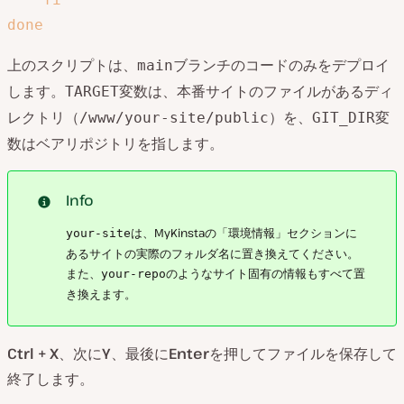
done
上のスクリプトは、
ブランチのコードのみをデプロイ
main
します。
変数は、本番サイトのファイルがあるディ
TARGET
レクトリ（
）を、
変
/www/your-site/public
GIT_DIR
数はベアリポジトリを指します。
Info
は、MyKinstaの「環境情報」セクションに
your-site
あるサイトの実際のフォルダ名に置き換えてください。
また、
のようなサイト固有の情報もすべて置
your-repo
き換えます。
Ctrl + X
、次に
Y
、最後に
Enter
を押してファイルを保存して
終了します。