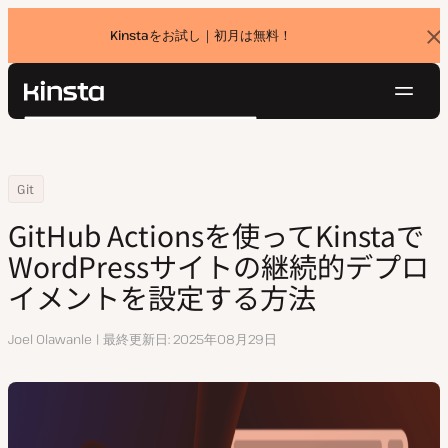
Kinstaをお試し｜初月は無料！
バ
ナ
ー
を
ナ
閉
Kinsta®
検
じ
ビ
プラットフォーム
る
索
ゲ
ソリューション
ログイン
無料でお試し
ー
Home
リソースセンター
GitHub Actionsを使ってKinstaでWordPressサイトの継続的デ
Git
価格設定
リソース
シ
GitHub Actionsを使ってKinstaで
お問い合わせ
ョ
WordPressサイトの継続的デプロ
ン
イメントを設定する方法
執
Joel Olawanle
最終更新日
2025年08月29日
筆