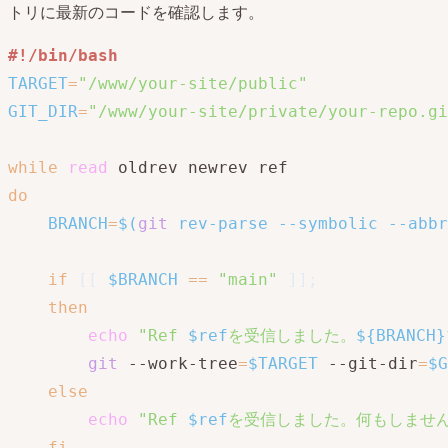
トリに最新のコードを確認します。
#!/bin/bash
TARGET
=
"/www/your-site/public"
GIT_DIR
=
"/www/your-site/private/your-repo.gi
while
read
do
BRANCH
=
$(
git
 rev-parse 
--symbolic
 --abbr
if
[
[
$BRANCH
==
"main"
]
]
;
then
echo
"Ref 
$ref
を受信しました。
${BRANCH}
git
 --work-tree
=
$TARGET
 --git-dir
=
$G
else
echo
"Ref 
$ref
を受信しました。何もしません
fi