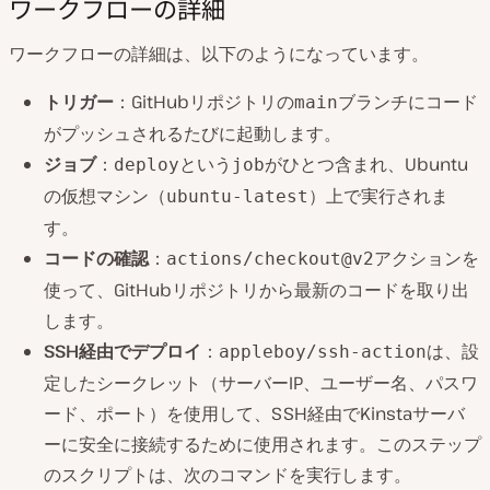
ワークフローの詳細
ワークフローの詳細は、以下のようになっています。
トリガー
：GitHubリポジトリの
ブランチにコード
main
がプッシュされるたびに起動します。
ジョブ
：
という
がひとつ含まれ、Ubuntu
deploy
job
の仮想マシン（
）上で実行されま
ubuntu-latest
す。
コードの確認
：
アクションを
actions/checkout@v2
使って、GitHubリポジトリから最新のコードを取り出
します。
SSH経由でデプロイ
：
は、設
appleboy/ssh-action
定したシークレット（サーバーIP、ユーザー名、パスワ
ード、ポート）を使用して、SSH経由でKinstaサーバ
ーに安全に接続するために使用されます。このステップ
のスクリプトは、次のコマンドを実行します。