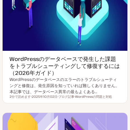
WordPressのデータベースで発生した課題
をトラブルシューティングして修復するには
（2026年ガイド）
WordPressのデータベースのエラーのトラブルシューティ
ングと修復は、発生原因を知っていれば難しくありません。
本記事では、データベース異常の最もよくある…
2分で読めます
2025年10月02日
ブログ記事
WordPressの問題と対処
読むのにかかる時間
更
投
ト
新
稿
ピ
日
タ
ッ
イ
ク
プ