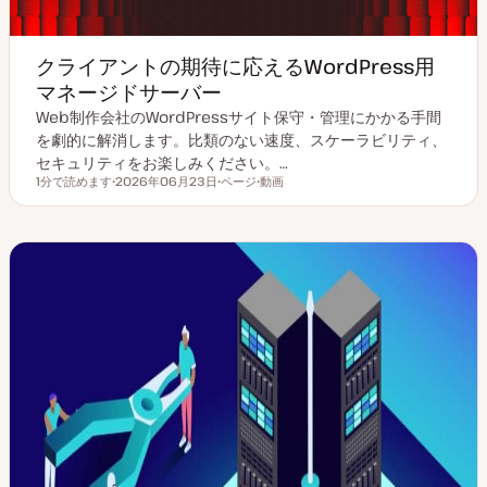
クライアントの期待に応えるWordPress用
マネージドサーバー
Web制作会社のWordPressサイト保守・管理にかかる手間
を劇的に解消します。比類のない速度、スケーラビリティ、
セキュリティをお楽しみください。…
1分で読めます
2026年06月23日
ページ
動画
読むのにかかる時間
更
投
コ
新
稿
ン
日
タ
テ
イ
ン
プ
ツ
タ
イ
プ