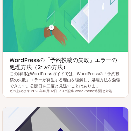
WordPressの「予約投稿の失敗」エラーの
処理方法（2つの方法）
この詳細なWordPressガイドでは、WordPressの「予約投
稿の失敗」エラーが発生する理由を理解し、処理方法を勉強
できます。公開日を二度と見逃すことはありま…
1分で読めます
2025年10月02日
ブログ記事
WordPressの問題と対処
読むのにかかる時間
更
投
ト
新
稿
ピ
日
タ
ッ
イ
ク
プ