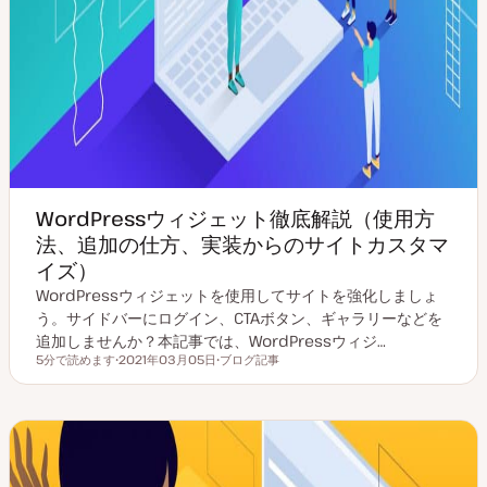
WordPressウィジェット徹底解説（使用方
法、追加の仕方、実装からのサイトカスタマ
イズ）
WordPressウィジェットを使用してサイトを強化しましょ
う。サイドバーにログイン、CTAボタン、ギャラリーなどを
追加しませんか？本記事では、WordPressウィジ…
5分で読めます
2021年03月05日
ブログ記事
読むのにかかる時間
更
投
新
稿
日
タ
イ
プ