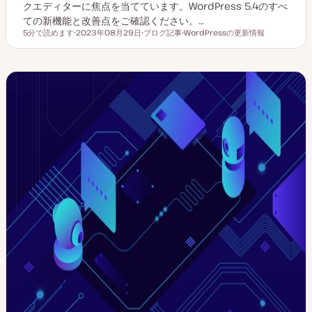
クエディターに焦点を当てています。WordPress 5.4のすべ
ての新機能と改善点をご確認ください。…
5分で読めます
2023年08月29日
ブログ記事
WordPressの更新情報
読むのにかかる時間
更
投
ト
新
稿
ピ
日
タ
ッ
イ
ク
プ