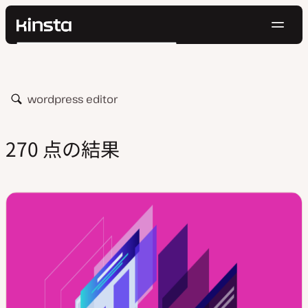
ナ
Kinsta®
検
ビ
プラットフォーム
索
ゲ
ソリューション
ログイン
無料でお試し
ー
価格設定
検
リソース
シ
索
お問い合わせ
ョ
270 点の結果
ン