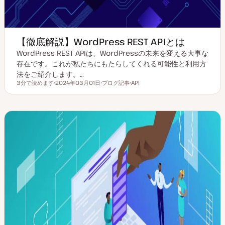
【徹底解説】WordPress REST APIとは
WordPress REST APIは、WordPressの未来を変える大事な
存在です。これが私たちにもたらしてくれる可能性と利用方
法をご紹介します。…
3分で読めます
2024年03月01日
ブログ記事
API
読むのにかかる時間
更
投
ト
新
稿
ピ
日
タ
ッ
イ
ク
プ