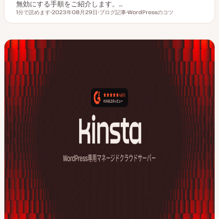
無効にする手順をご紹介します。…
1分で読めます
2023年08月29日
ブログ記事
WordPressのコツ
読むのにかかる時間
更
投
ト
新
稿
ピ
日
タ
ッ
イ
ク
プ