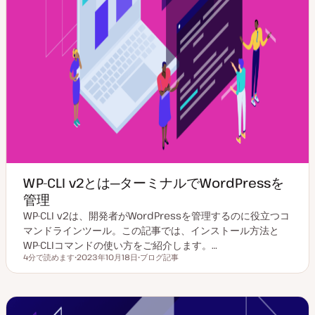
WP-CLI v2とは─ターミナルでWordPressを
管理
WP-CLI v2は、開発者がWordPressを管理するのに役立つコ
マンドラインツール。この記事では、インストール方法と
WP-CLIコマンドの使い方をご紹介します。…
4分で読めます
2023年10月18日
ブログ記事
読むのにかかる時間
更
投
新
稿
日
タ
イ
プ