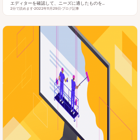
エディターを確認して、ニーズに適したものを…
2分で読めます
2022年11月29日
ブログ記事
読むのにかかる時間
更
投
新
稿
日
タ
イ
プ