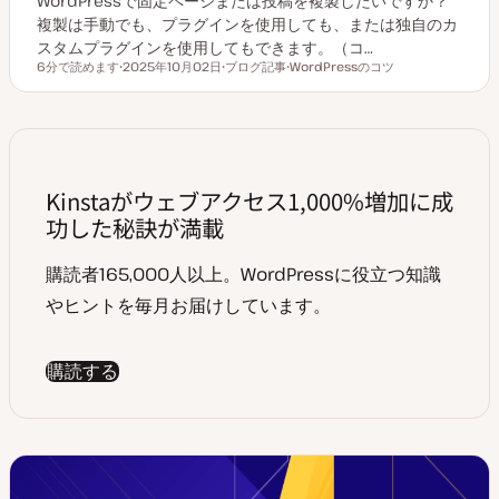
WordPressで固定ページまたは投稿を複製したいですか？
複製は手動でも、プラグインを使用しても、または独自のカ
スタムプラグインを使用してもできます。（コ…
6分で読めます
2025年10月02日
ブログ記事
WordPressのコツ
読むのにかかる時間
更
投
ト
新
稿
ピ
日
タ
ッ
イ
ク
プ
Kinstaがウェブアクセス1,000%増加に成
功した秘訣が満載
購読者165,000人以上。WordPressに役立つ知識
やヒントを毎月お届けしています。
購読する