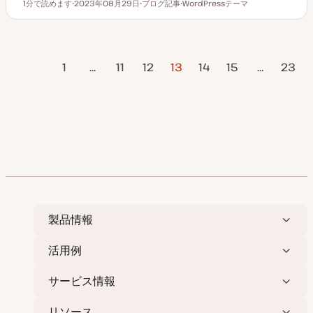
1分で読めます
2023年08月29日
ブログ記事
WordPressテーマ
読むのにかかる時間
更
投
ト
新
稿
ピ
日
タ
ッ
イ
ク
プ
投
ページ
1
…
11
12
13
14
15
…
23
稿
の
次のページ
ペ
ー
ジ
送
り
製品情報
活用例
サービス情報
リソース