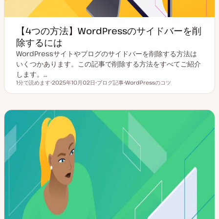
【4つの方法】WordPressのサイドバーを削
除するには
WordPressサイトやブログのサイドバーを削除する方法は
いくつかあります。この記事で削除する方法をすべてご紹介
します。…
1分で読めます
2025年10月02日
ブログ記事
WordPressのコツ
読むのにかかる時間
更
投
ト
新
稿
ピ
日
タ
ッ
イ
ク
プ