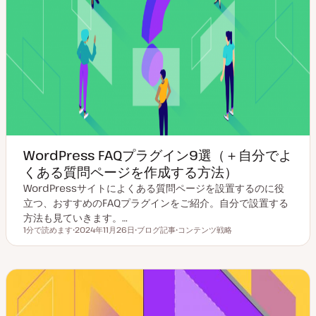
WordPress FAQプラグイン9選（＋自分でよ
くある質問ページを作成する方法）
WordPressサイトによくある質問ページを設置するのに役
立つ、おすすめのFAQプラグインをご紹介。自分で設置する
方法も見ていきます。…
1分で読めます
2024年11月26日
ブログ記事
コンテンツ戦略
読むのにかかる時間
更
投
ト
新
稿
ピ
日
タ
ッ
イ
ク
プ