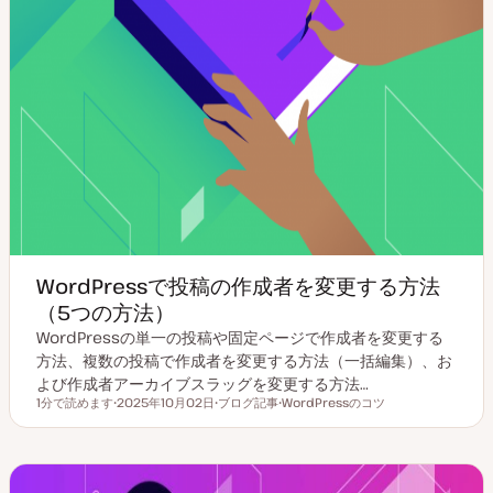
WordPressで投稿の作成者を変更する方法
（5つの方法）
WordPressの単一の投稿や固定ページで作成者を変更する
方法、複数の投稿で作成者を変更する方法（一括編集）、お
よび作成者アーカイブスラッグを変更する方法…
1分で読めます
2025年10月02日
ブログ記事
WordPressのコツ
読むのにかかる時間
更
投
ト
新
稿
ピ
日
タ
ッ
イ
ク
プ