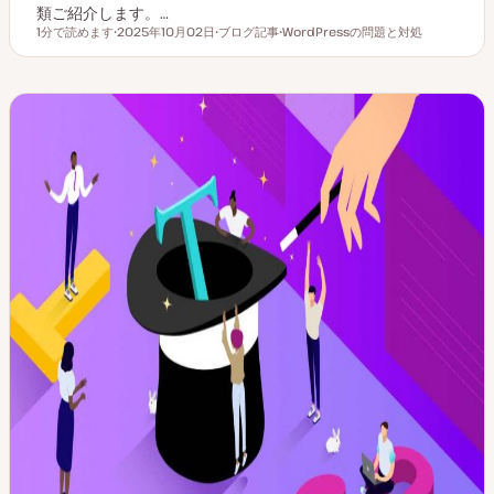
類ご紹介します。…
1分で読めます
2025年10月02日
ブログ記事
WordPressの問題と対処
読むのにかかる時間
更
投
ト
新
稿
ピ
日
タ
ッ
イ
ク
プ