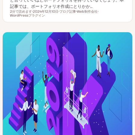
記事では、ポートフォリオ作成にとりかか…
2分で読めます
2024年12月10日
ブログ記事
Web制作会社
読むのにかかる時間
WordPressプラグイン
更
投
ト
ト
新
稿
ピ
ピ
日
タ
ッ
ッ
イ
ク
ク
プ