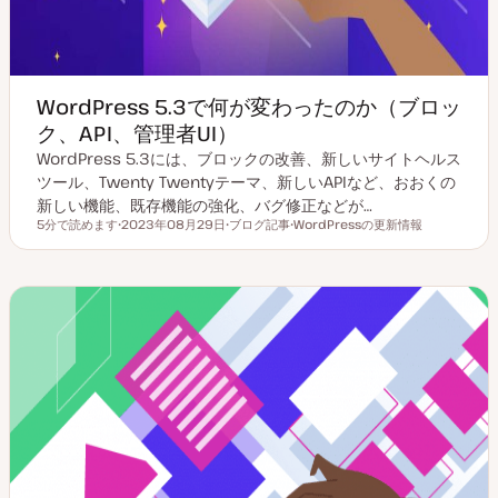
WordPress 5.3で何が変わったのか（ブロッ
ク、API、管理者UI）
WordPress 5.3には、ブロックの改善、新しいサイトヘルス
ツール、Twenty Twentyテーマ、新しいAPIなど、おおくの
新しい機能、既存機能の強化、バグ修正などが…
5分で読めます
2023年08月29日
ブログ記事
WordPressの更新情報
読むのにかかる時間
更
投
ト
新
稿
ピ
日
タ
ッ
イ
ク
プ