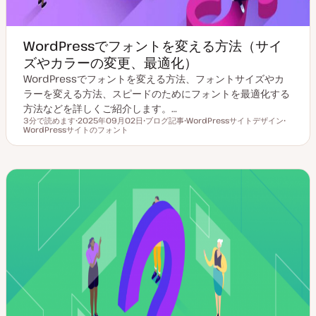
WordPressでフォントを変える方法（サイ
ズやカラーの変更、最適化）
WordPressでフォントを変える方法、フォントサイズやカ
ラーを変える方法、スピードのためにフォントを最適化する
方法などを詳しくご紹介します。…
3分で読めます
2025年09月02日
ブログ記事
WordPressサイトデザイン
読むのにかかる時間
WordPressサイトのフォント
更
投
ト
ト
新
稿
ピ
ピ
日
タ
ッ
ッ
イ
ク
ク
プ