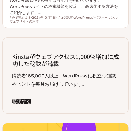
WordPressの検索機能は可能性を秘めています。
WordPressサイトの検索機能を改善し、高速化する方法を
ご紹介します。…
4分で読めます
2024年10月11日
ブログ記事
WordPressのパフォーマンス
読むのにかかる時間
ウェブサイトの速度
更
投
ト
ト
新
稿
ピ
ピ
日
タ
ッ
ッ
イ
ク
ク
プ
Kinstaがウェブアクセス1,000%増加に成
功した秘訣が満載
購読者165,000人以上。WordPressに役立つ知識
やヒントを毎月お届けしています。
購読する