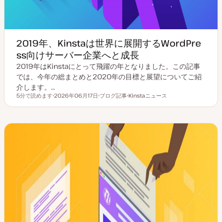
2019年、Kinstaは世界に展開するWordPre
ss向けサーバー企業へと成長
2019年はKinstaにとって飛躍の年となりました。この記事
では、今年の総まとめと2020年の目標と展望についてご紹
介します。…
5分で読めます
2026年06月17日
ブログ記事
Kinstaニュース
読むのにかかる時間
更
投
ト
新
稿
ピ
日
タ
ッ
イ
ク
プ