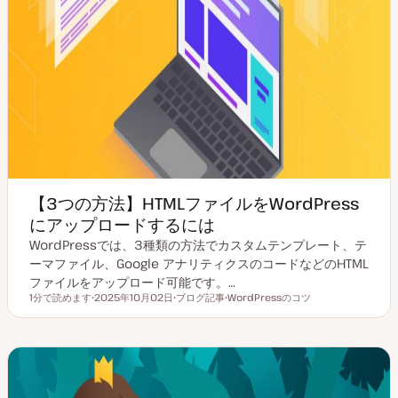
【3つの方法】HTMLファイルをWordPress
にアップロードするには
WordPressでは、3種類の方法でカスタムテンプレート、テ
ーマファイル、Google アナリティクスのコードなどのHTML
ファイルをアップロード可能です。…
1分で読めます
2025年10月02日
ブログ記事
WordPressのコツ
読むのにかかる時間
更
投
ト
新
稿
ピ
日
タ
ッ
イ
ク
プ