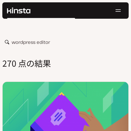
ナ
Kinsta®
検
ビ
プラットフォーム
索
ゲ
ソリューション
ログイン
無料でお試し
ー
価格設定
検
リソース
シ
索
お問い合わせ
ョ
270 点の結果
ン