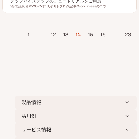
テップバイステップのチュートリアルをご用意…
1分で読めます
2024年10月11日
ブログ記事
WordPressのコツ
読むのにかかる時間
更
投
ト
新
稿
ピ
日
タ
ッ
イ
ク
プ
投
ページ
1
…
12
13
14
15
16
…
23
稿
の
次のページ
ペ
ー
ジ
送
り
製品情報
活用例
サービス情報