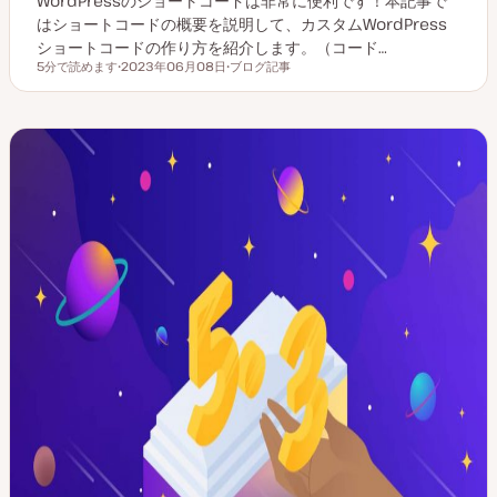
WordPressのショートコードは非常に便利です！本記事で
はショートコードの概要を説明して、カスタムWordPress
ショートコードの作り方を紹介します。（コード…
5分で読めます
2023年06月08日
ブログ記事
読むのにかかる時間
更
投
新
稿
日
タ
イ
プ