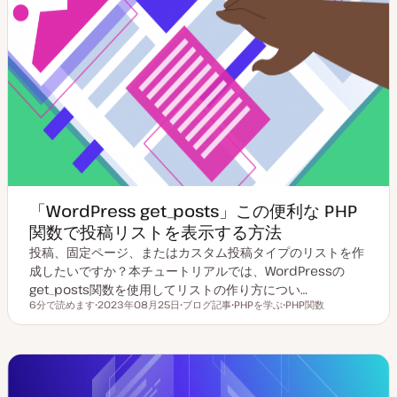
「WordPress get_posts」この便利な PHP
関数で投稿リストを表示する方法
投稿、固定ページ、またはカスタム投稿タイプのリストを作
成したいですか？本チュートリアルでは、WordPressの
get_posts関数を使用してリストの作り方につい…
6分で読めます
2023年08月25日
ブログ記事
PHPを学ぶ
PHP関数
読むのにかかる時間
更
投
ト
ト
新
稿
ピ
ピ
日
タ
ッ
ッ
イ
ク
ク
プ