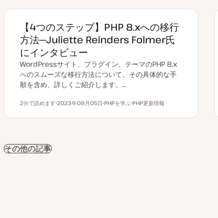
【4つのステップ】PHP 8.xへの移行
方法─Juliette Reinders Folmer氏
にインタビュー
WordPressサイト、プラグイン、テーマのPHP 8.x
へのスムーズな移行方法について、その具体的な手
順を含め、詳しくご紹介します。…
2分で読めます
2023年09月05日
PHPを学ぶ
PHP更新情報
読むのにかかる時間
更
ト
ト
新
ピ
ピ
日
ッ
ッ
ク
ク
その他の記事