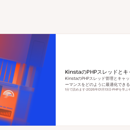
KinstaのPHPスレッドと
KinstaのPHPスレッド管理とキャ
ーマンスをどのように最適化できる
1分で読めます
2026年01月13日
PHPを学ぶ
読むのにかかる時間
更
ト
新
ピ
日
ッ
ク