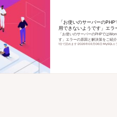
「お使いのサーバーのPHPでは
用できないようです」エラ
「お使いのサーバーのPHPではWor
す」エラーの原因と解決策をご紹介
1分で読めます
2026年03月06日
MySQLエ
読むのにかかる時間
更
ト
新
ピ
日
ッ
ク