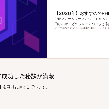
【2026年】おすすめのP
PHPフレームワークについて知っ
的なのか、どのフレームワークが初
4分で読めます
2023年08月28日
ブログ記
読むのにかかる時間
更
投
新
稿
日
タ
イ
プ
増加に成功した秘訣が満載
やヒントを毎月お届けしています。