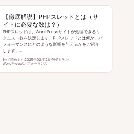
【徹底解説】PHPスレッドとは（サ
イトに必要な数は？）
PHPスレッドは、WordPressサイトが処理できるリ
クエスト数を決定します。PHPスレッドとは何か、パ
フォーマンスにどのような影響を与えるかをご紹介
します。…
1分で読めます
2025年02月12日
PHPを学ぶ
読むのにかかる時間
WordPressのパフォーマンス
更
ト
ト
新
ピ
ピ
日
ッ
ッ
ク
ク