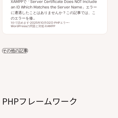
XAMPPで「Server Certificate Does NOT Include
an ID Which Matches the Server Name」エラー
に遭遇したことはありませんか？この記事では、こ
のエラーを修…
1分で読めます
2025年10月02日
PHPエラー
読むのにかかる時間
WordPressの問題と対処
更
XAMPP
ト
ト
新
ト
ピ
ピ
日
ピ
ッ
ッ
ッ
ク
ク
ク
その他の記事
PHPフレームワーク