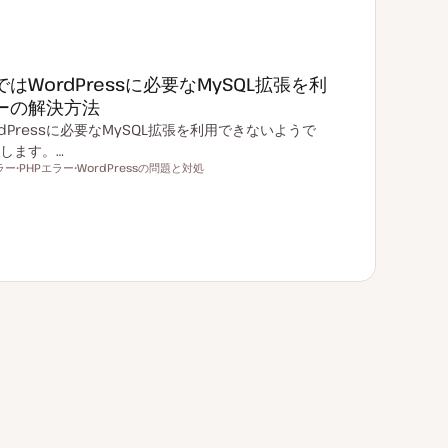
WordPressに必要なMySQL拡張を利
ーの解決方法
dPressに必要なMySQL拡張を利用できないようで
します。…
ラー
PHPエラー
WordPressの問題と対処
ト
ト
ピ
ピ
ッ
ッ
ク
ク