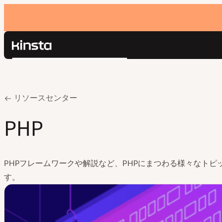
Kinsta®
検
プラットフォーム
索
ソリューション
ログイン
価格設定
Home
PHP
リソースセンター
リソース
お問い合わせ
PHP
PHPフレームワークや解説など、PHPにまつわる様々なトピ
す。