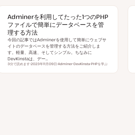
Adminerを利用してたった1つのPHP
ファイルで簡単にデータベースを管
理する方法
今回の記事ではAdminerを使用して簡単にウェブサ
イトのデータベースを管理する方法をご紹介しま
す。軽量、高速、そしてシンプル。ちなみに
DevKinstaは、デー…
3分で読めます
2023年11月09日
Adminer
DevKinsta
PHPを学ぶ
読むのにかかる時間
更
ト
ト
ト
新
ピ
ピ
ピ
日
ッ
ッ
ッ
ク
ク
ク