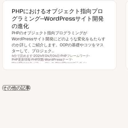
PHPにおけるオブジェクト指向プロ
グラミング─WordPressサイト開発
の進化
PHPのオブジェクト指向プログラミングが
WordPressサイト開発にどのような変化をもたらす
のか詳しくご紹介します。OOPの基礎やコツをマス
ターして、プロジェク…
4分で読めます
2024年04月04日
PHPフレームワーク
PHP更新情報
PHP関数
更
WordPressテーマ
ト
ト
読むのにかかる時間
WordPressのパフォーマンス
ト
新
ト
WordPressプラグイン
ピ
ト
ピ
ピ
日
ピ
ト
ッ
ピ
ッ
ッ
ッ
ピ
ク
ッ
ク
ク
ク
ッ
ク
ク
その他の記事