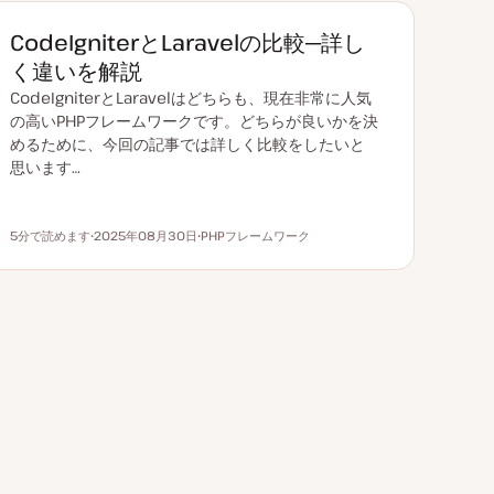
CodeIgniterとLaravelの比較─詳し
く違いを解説
CodeIgniterとLaravelはどちらも、現在非常に人気
の高いPHPフレームワークです。どちらが良いかを決
めるために、今回の記事では詳しく比較をしたいと
思います…
5分で読めます
2025年08月30日
PHPフレームワーク
読むのにかかる時間
更
ト
新
ピ
日
ッ
ク