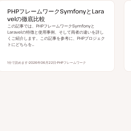
PHPフレームワークSymfonyとLara
velの徹底比較
この記事では、PHPフレームワークSymfonyと
Laravelの特徴と使用事例、そして両者の違いを詳し
くご紹介します。この記事を参考に、PHPプロジェク
トにどちらを…
1分で読めます
2026年06月22日
PHPフレームワーク
読むのにかかる時間
更
ト
新
ピ
日
ッ
ク