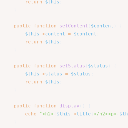
return
$this
;
}
public
function
setContent
(
$content
)
{
$this
->
content
=
$content
;
return
$this
;
}
public
function
setStatus
(
$status
)
{
$this
->
status
=
$status
;
return
$this
;
}
public
function
display
(
)
{
echo
"<h2>
{
$this
->
title
}
</h2><p>
{
$th
}