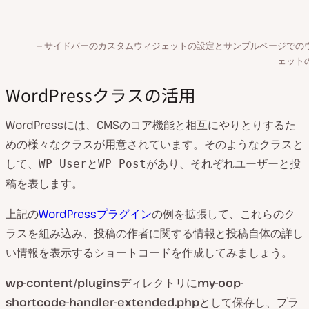
サイドバーのカスタムウィジェットの設定とサンプルページでの
ェット
WordPressクラスの活用
WordPressには、CMSのコア機能と相互にやりとりするた
めの様々なクラスが用意されています。そのようなクラスと
して、
と
があり、それぞれユーザーと投
WP_User
WP_Post
稿を表します。
上記の
WordPressプラグイン
の例を拡張して、これらのク
ラスを組み込み、投稿の作者に関する情報と投稿自体の詳し
い情報を表示するショートコードを作成してみましょう。
wp-content/plugins
ディレクトリに
my-oop-
shortcode-handler-extended.php
として保存し、プラ