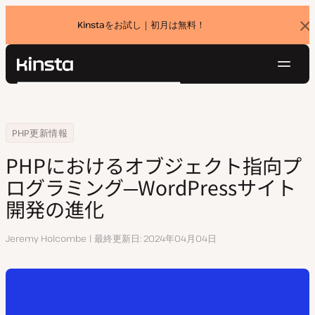
Kinstaをお試し｜初月は無料！
バ
ナ
ー
を
ナ
閉
Kinsta®
検
じ
ビ
プラットフォーム
る
索
ゲ
ソリューション
ログイン
無料でお試し
ー
Home
リソースセンター
PHPにおけるオブジェクト指向プログラミング─WordPressサイト開発
PHP更新情報
価格設定
リソース
シ
PHPにおけるオブジェクト指向プ
お問い合わせ
ョ
ログラミング─WordPressサイト
ン
開発の進化
執
Jeremy Holcombe
最終更新日
2024年04月04日
筆