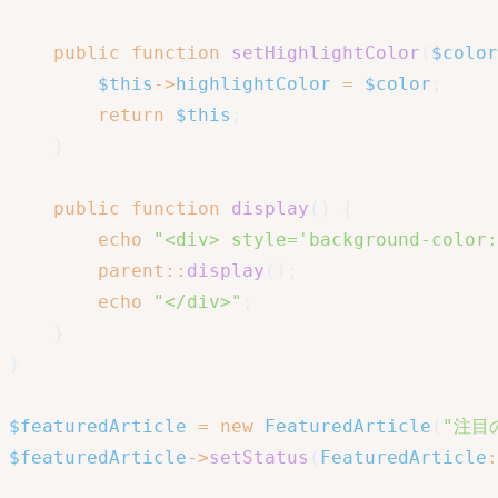
public
function
setHighlightColor
(
$color
$this
->
highlightColor
=
$color
;
return
$this
;
}
public
function
display
(
)
{
echo
"<div> style='background-color:
parent
::
display
(
)
;
echo
"</div>"
;
}
}
$featuredArticle
=
new
FeaturedArticle
(
"注目
$featuredArticle
->
setStatus
(
FeaturedArticle
: