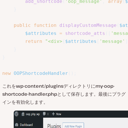
add_shortcode
(
'oop_message'
,
array
(
$
}
public
function
displayCustomMessage
(
$at
$attributes
=
shortcode_atts
(
[
'messa
return
"<div>
{
$attributes
[
'message'
]
}
}
new
OOPShortcodeHandler
(
)
;
これを
wp-content/plugins
ディレクトリに
my-oop-
shortcode-handler.php
として保存します。最後にプラグ
インを有効化します。