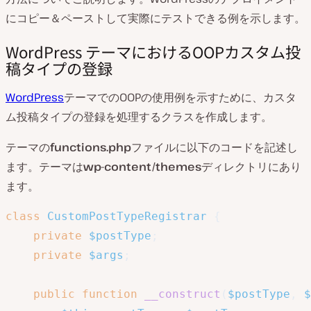
にコピー＆ペーストして実際にテストできる例を示します。
WordPress テーマにおけるOOPカスタム投
稿タイプの登録
WordPress
テーマでのOOPの使用例を示すために、カスタ
ム投稿タイプの登録を処理するクラスを作成します。
テーマの
functions.php
ファイルに以下のコードを記述し
ます。テーマは
wp-content/themes
ディレクトリにあり
ます。
class
CustomPostTypeRegistrar
{
private
$postType
;
private
$args
;
public
function
__construct
(
$postType
,
$