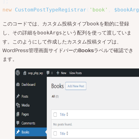
]
;
new
CustomPostTypeRegistrar
(
'book'
,
$bookArg
このコードでは、カスタム投稿タイプ
を動的に登録
book
し、その詳細を
という配列を使って渡していま
bookArgs
す。このようにして作成したカスタム投稿タイプは、
WordPress管理画面サイドバーの
Books
ラベルで確認でき
ます。