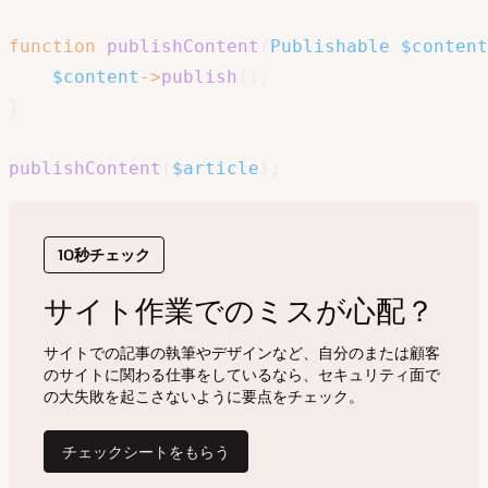
function
publishContent
(
Publishable
$content
$content
->
publish
(
)
;
}
publishContent
(
$article
)
;