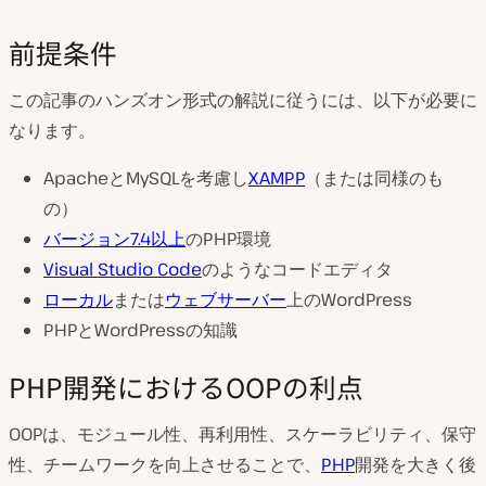
前提条件
この記事のハンズオン形式の解説に従うには、以下が必要に
なります。
ApacheとMySQLを考慮し
XAMPP
（または同様のも
の）
バージョン7.4以上
のPHP環境
Visual Studio Code
のようなコードエディタ
ローカル
または
ウェブサーバー
上のWordPress
PHPとWordPressの知識
PHP開発におけるOOPの利点
OOPは、モジュール性、再利用性、スケーラビリティ、保守
性、チームワークを向上させることで、
PHP
開発を大きく後