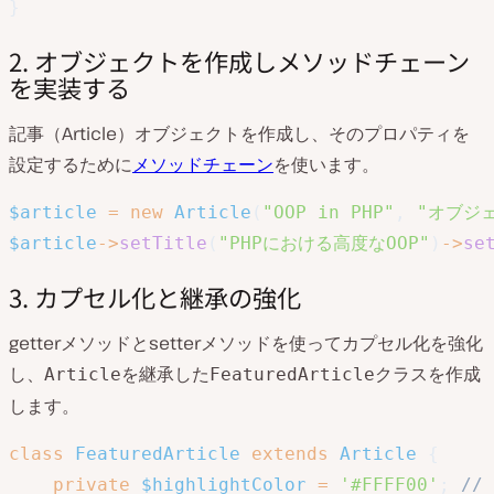
}
2. オブジェクトを作成しメソッドチェーン
を実装する
記事（Article）オブジェクトを作成し、そのプロパティを
設定するために
メソッドチェーン
を使います。
$article
=
new
Article
(
"OOP in PHP"
,
"オブジ
$article
->
setTitle
(
"PHPにおける高度なOOP"
)
->
se
3. カプセル化と継承の強化
getterメソッドとsetterメソッドを使ってカプセル化を強化
し、
を継承した
クラスを作成
Article
FeaturedArticle
します。
class
FeaturedArticle
extends
Article
{
private
$highlightColor
=
'#FFFF00'
;
//