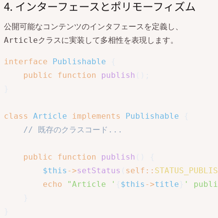
4. インターフェースとポリモーフィズム
公開可能なコンテンツのインタフェースを定義し、
クラスに実装して多相性を表現します。
Article
interface
Publishable
{
public
function
publish
(
)
;
}
class
Article
implements
Publishable
{
// 既存のクラスコード...
public
function
publish
(
)
{
$this
->
setStatus
(
self
::
STATUS_PUBLIS
echo
"Article '
{
$this
->
title
}
' publi
}
}