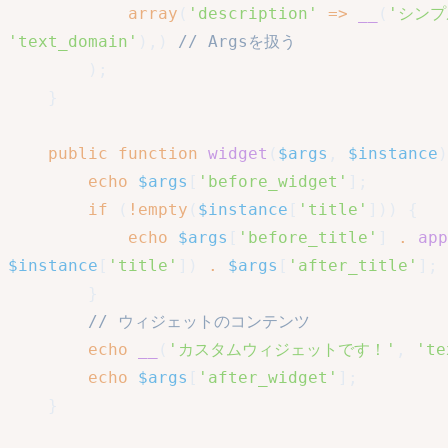
array
(
'description'
=>
__
(
'シン
'text_domain'
)
,
)
// Argsを扱う
)
;
}
public
function
widget
(
$args
,
$instance
)
echo
$args
[
'before_widget'
]
;
if
(
!
empty
(
$instance
[
'title'
]
)
)
{
echo
$args
[
'before_title'
]
.
app
$instance
[
'title'
]
)
.
$args
[
'after_title'
]
;
}
// ウィジェットのコンテンツ
echo
__
(
'カスタムウィジェットです！'
,
'te
echo
$args
[
'after_widget'
]
;
}