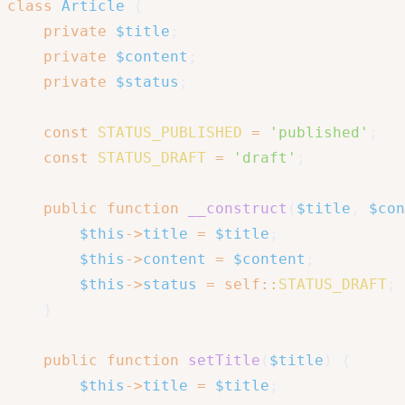
class
Article
{
private
$title
;
private
$content
;
private
$status
;
const
STATUS_PUBLISHED
=
'published'
;
const
STATUS_DRAFT
=
'draft'
;
public
function
__construct
(
$title
,
$con
$this
->
title
=
$title
;
$this
->
content
=
$content
;
$this
->
status
=
self
::
STATUS_DRAFT
;
}
public
function
setTitle
(
$title
)
{
$this
->
title
=
$title
;