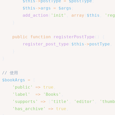
$this
->
postType
=
$postType
;
$this
->
args
=
$args
;
add_action
(
'init'
,
array
(
$this
,
'reg
}
public
function
registerPostType
(
)
{
register_post_type
(
$this
->
postType
,
}
}
// 使用
$bookArgs
=
[
'public'
=>
true
,
'label'
=>
'Books'
,
'supports'
=>
[
'title'
,
'editor'
,
'thumb
'has_archive'
=>
true
,