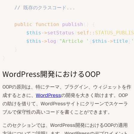
// 既存のクラスコード...
public
function
publish
(
)
{
$this
->
setStatus
(
self
::
STATUS_PUBLIS
$this
->
log
(
"Article '
{
$this
->
title
}
'
}
}
WordPress開発におけるOOP
OOPの原則は、特にテーマ、プラグイン、ウィジェットを作
成するときに、
WordPress
の開発を大きく助けます。OOP
の助けを借りて、WordPressサイトにクリーンでスケーラ
ブルで保守性の高いコードを書くことができます。
このセクションでは、WordPress開発におけるOOPの適用
方法についてご説明します。WordPressのデプロイメント