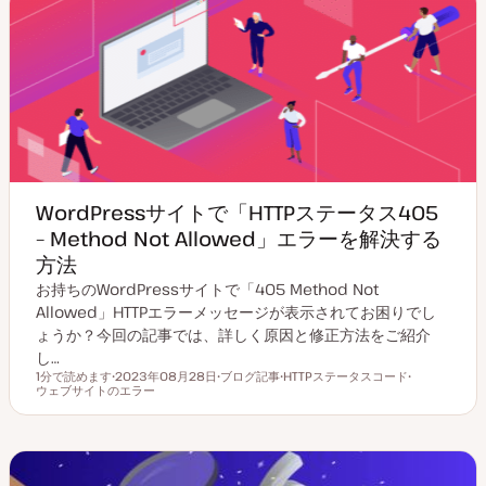
WordPressサイトで「HTTPステータス405
– Method Not Allowed」エラーを解決する
方法
お持ちのWordPressサイトで「405 Method Not
Allowed」HTTPエラーメッセージが表示されてお困りでし
ょうか？今回の記事では、詳しく原因と修正方法をご紹介
し…
1分で読めます
2023年08月28日
ブログ記事
HTTPステータスコード
読むのにかかる時間
ウェブサイトのエラー
更
投
ト
ト
新
稿
ピ
ピ
日
タ
ッ
ッ
イ
ク
ク
プ