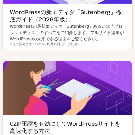
WordPressの新エディタ「Gutenberg」徹
底ガイド（2026年版）
WordPressの最新エディタ「Gutenberg」あるいは「ブロ
ックエディタ」のすべてをご紹介します。フルサイト編集が
WordPressの未来である理由をご覧ください。…
3分で読めます
2022年09月15日
ブログ記事
読むのにかかる時間
更
投
新
稿
日
タ
イ
プ
GZIP圧縮を有効にしてWordPressサイトを
高速化する方法