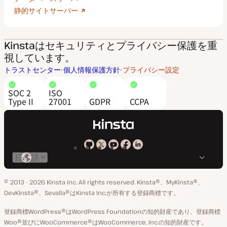
静的サイトサーバー
Kinstaはセキュリティとプライバシー保護を重
視しています。
トラストセンター
個人情報保護方針
プライバシー設定
SOC 2
ISO
Type II
27001
GDPR
CCPA
Kinsta
Kinsta
Kinsta
Kinsta
Kinsta
言
の
の
の
の
の
語
GitHub
X
YouTube
Facebook
LinkedIn
© 2013 - 2026 Kinsta Inc. All rights reserved.
Kinsta®、MyKinsta®、
の
ア
ペ
DevKinsta®、Sevalla®はKinsta Inc.が所有する登録商標です。
切
カ
ー
登録商標WordPress®はWordPress Foundationの知的財産であり、登録商標
り
ウ
ジ
Woo®並びにWooCommerce®はWooCommerce, Inc.の知的財産です。