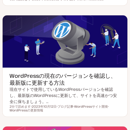
読むのにかかる時間
更
投
ト
新
稿
ピ
日
タ
ッ
イ
ク
プ
WordPressの現在のバージョンを確認し、
最新版に更新する方法
現在サイトで使用しているWordPressバージョンを確認
し、最新版のWordPressに更新して、サイトを高速かつ安
全に保ちましょう。…
2分で読めます
2023年10月12日
ブログ記事
WordPressサイト開発
読むのにかかる時間
WordPressの更新情報
更
投
ト
ト
新
稿
ピ
ピ
日
タ
ッ
ッ
イ
ク
ク
プ