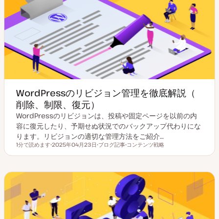
WordPressのリビジョン管理を徹底解説（
削除、制限、復元）
WordPressのリビジョンは、投稿や固定ページを以前の内
容に復元したり、予期せぬ状況でのバックアップ代わりにな
ります。リビジョンの適切な管理方法をご紹介…
1分で読めます
2025年04月23日
ブログ記事
コンテンツ戦略
読むのにかかる時間
更
投
ト
新
稿
ピ
日
タ
ッ
イ
ク
プ