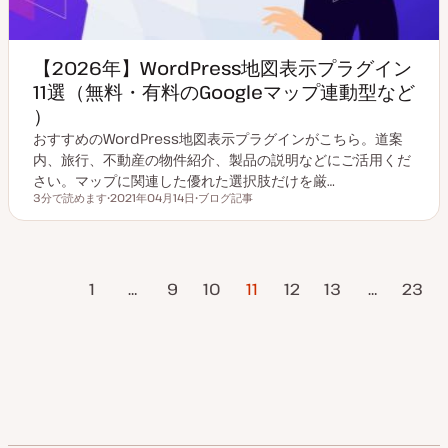
【2026年】WordPress地図表示プラグイン
11選（無料・有料のGoogleマップ連動型など
）
おすすめのWordPress地図表示プラグインがこちら。道案
内、旅行、不動産の物件紹介、製品の説明などにご活用くだ
さい。マップに関連した優れた選択肢だけを厳…
3分で読めます
2021年04月14日
ブログ記事
読むのにかかる時間
更
投
新
稿
日
タ
イ
プ
投
ページ
1
…
9
10
11
12
13
…
23
稿
の
次のページ
ペ
ー
ジ
送