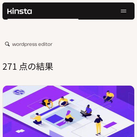
ナ
Kinsta®
検
ビ
プラットフォーム
索
ゲ
ソリューション
ログイン
無料でお試し
ー
価格設定
検
リソース
シ
索
お問い合わせ
ョ
271 点の結果
ン