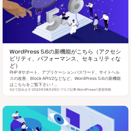
WordPress 5.6の新機能がこちら（アクセシ
ビリティ、パフォーマンス、セキュリティな
ど）
PHP 8サポート、アプリケーションパスワード、サイトヘル
スの改善、Block APIV2などなど。WordPress 5.6の新機能
はこちらをご覧下さい！…
5分で読めます
2023年08月29日
ブログ記事
WordPressの更新情報
読むのにかかる時間
更
投
ト
新
稿
ピ
日
タ
ッ
イ
ク
プ