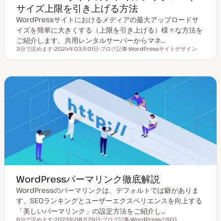
サイズ上限を引き上げる方法
WordPressサイトにおけるメディアの最大アップロードサ
イズを簡単に大きくする（上限を引き上げる）様々な方法を
ご紹介します。共用レンタルサーバーからマネ…
3分で読めます
2024年03月01日
ブログ記事
WordPressサイトデザイン
読むのにかかる時間
更
投
ト
新
稿
ピ
日
タ
ッ
イ
ク
プ
WordPressパーマリンク徹底解説
WordPressのパーマリンクは、デフォルトでは癖がありま
す。SEOランキングとユーザーエクスペリエンスを向上する
「美しいパーマリンク」の設定方法をご紹介し…
6分で読めます
2023年08月29日
ブログ記事
WordPressのSEO