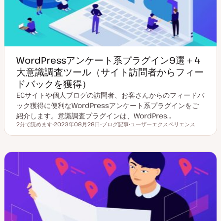
WordPressアンケート系プラグイン9選＋4
大意識調査ツール（サイト訪問者からフィー
ドバックを獲得）
ECサイトや個人ブログの訪問者、お客さんからのフィードバ
ック獲得に便利なWordPressアンケート系プラグインをご
紹介します。意識調査プラグインは、WordPres…
2分で読めます
2023年08月28日
ブログ記事
ユーザーエクスペリエンス
読むのにかかる時間
更
投
ト
新
稿
ピ
日
タ
ッ
イ
ク
プ