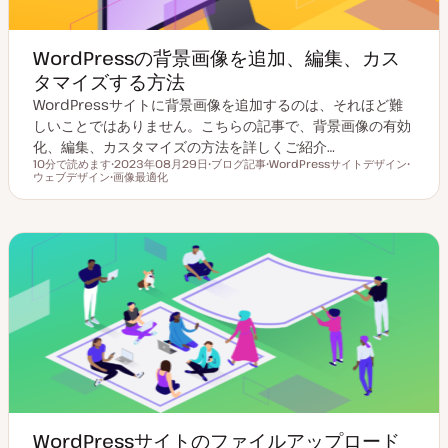
WordPressの背景画像を追加、編集、カス
タマイズする方法
WordPressサイトに背景画像を追加するのは、それほど難
しいことではありません。こちらの記事で、背景画像の有効
化、編集、カスタマイズの方法を詳しくご紹介…
10分で読めます
2023年08月29日
ブログ記事
WordPressサイトデザイン
読むのにかかる時間
ウェブデザイン
更
画像最適化
投
ト
ト
ト
新
稿
ピ
ピ
ピ
日
タ
ッ
ッ
ッ
イ
ク
ク
ク
プ
WordPressサイトのファイルアップロード