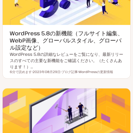
WordPress 5.8の新機能（フルサイト編集、
WebP画像、グローバルスタイル、グローバ
ル設定など）
WordPress 5.8の詳細なレビューをご覧になり、最新リリー
スのすべての主要な新機能をご確認ください。（たくさんあ
ります！）…
6分で読めます
2023年08月29日
ブログ記事
WordPressの更新情報
読むのにかかる時間
更
投
ト
新
稿
ピ
日
タ
ッ
イ
ク
プ