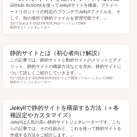
GitHub Actionsを使ってJekyllサイトを構築。プライベ
ートリポジトリの特定のブランチでJekyllファイルを、そ
して、別の場所で静的ファイルを管理可能です。…
2分で読めます
2023年10月24日
ヘッドレスCMS
読むのにかかる時間
静的サイトジェネレーター
更
ト
ト
新
ピ
ピ
日
ッ
ッ
ク
ク
静的サイトとは（初心者向け解説）
この記事では、静的サイトと動的サイトのメリットとデメ
リット、静的サイトの構築方法などを含め、静的サイトに
ついて詳しくご紹介していきます。…
1分で読めます
2025年10月02日
ウェブ開発ツール
ヘッドレスCMS
読むのにかかる時間
静的サイトジェネレーター
更
ト
ト
ト
新
ピ
ピ
ピ
日
ッ
ッ
ッ
ク
ク
ク
Jekyllで静的サイトを構築する方法（＋各
種設定やカスタマイズ）
Jekyllは人気の高い静的サイトジェネレーターです。こち
らの記事では、その仕組みと、これを使って静的サイトを
作成する方法をご紹介します。…