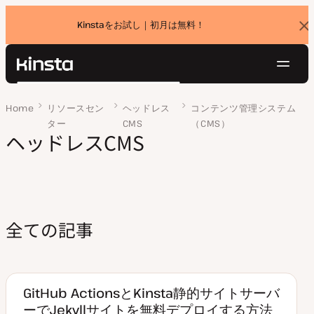
Kinstaをお試し｜初月は無料！
バ
ナ
ー
を
ナ
閉
Kinsta®
検
じ
ビ
プラットフォーム
る
索
Home
ページ 2
リソースセン
ヘッドレス
コンテンツ管理システム
ゲ
ソリューション
ログイン
無料でお試し
ター
CMS
（CMS）
ー
価格設定
ヘッドレスCMS
リソース
シ
お問い合わせ
ョ
ン
全ての記事
GitHub ActionsとKinsta静的サイトサーバ
ーでJekyllサイトを無料デプロイする方法