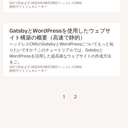
5分で読めます
2023年08月28日
ヘッドレスCMS
読むのにかかる時間
静的サイトジェネレーター
更
ト
ト
新
ピ
ピ
日
ッ
ッ
ク
ク
GatsbyとWordPressを使用したウェブサ
イト構築の概要（高速で静的）
ヘッドレスCMSのGatsbyとWordPressについてもっと知
りたいですか？このチュートリアルでは、Gatsbyと
WordPressを活用した超高速なウェブサイトの作成方法
をご…
4分で読めます
2023年08月28日
ヘッドレスCMS
読むのにかかる時間
静的サイトジェネレーター
更
ト
ト
新
ピ
ピ
日
ッ
ッ
ク
ク
投
前のページ
1
2
稿
の
ペ
ー