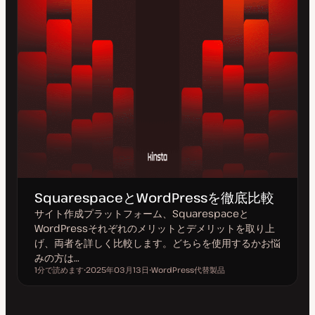
SquarespaceとWordPressを徹底比較
サイト作成プラットフォーム、Squarespaceと
WordPressそれぞれのメリットとデメリットを取り上
げ、両者を詳しく比較します。どちらを使用するかお悩
みの方は…
1分で読めます
2025年03月13日
WordPress代替製品
読むのにかかる時間
更
ト
新
ピ
日
ッ
ク