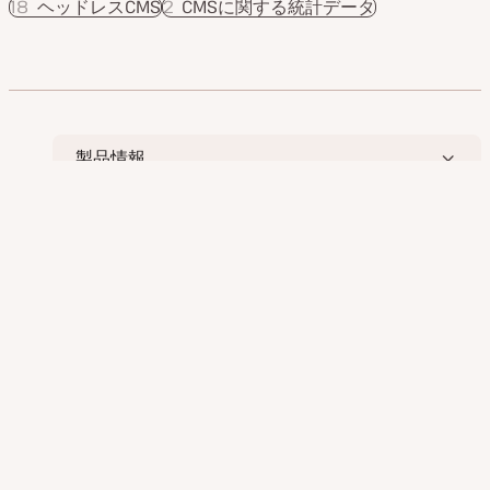
18
ヘッドレスCMS
2
CMSに関する統計データ
製品情報
活用例
サービス情報
リソース
企業情報
アプリケーション、データベース、静的サイトをスムーズに展