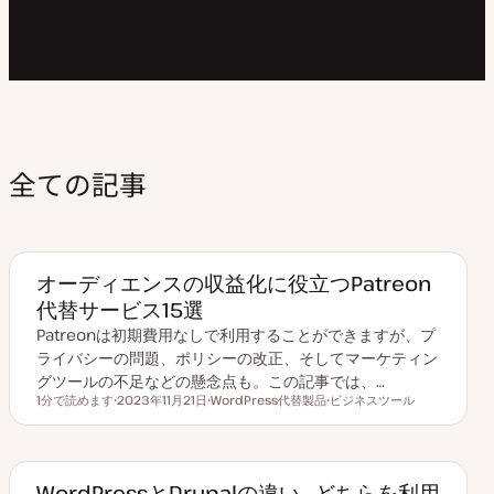
全ての記事
オーディエンスの収益化に役立つPatreon
代替サービス15選
Patreonは初期費用なしで利用することができますが、プ
ライバシーの問題、ポリシーの改正、そしてマーケティン
グツールの不足などの懸念点も。この記事では、…
1分で読めます
2023年11月21日
WordPress代替製品
ビジネスツール
読むのにかかる時間
更
ト
ト
新
ピ
ピ
日
ッ
ッ
ク
ク
WordPressとDrupalの違い─どちらを利用