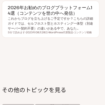
2026年お勧めのブログプラットフォーム1
4選（コンテンツを世の中へ発信）
これからブログを立ち上げるご予定ですか？こちらの詳細
ガイドでは、セルフホスト型とホスティング一体型（別途
サーバー契約不要）の違いがある中で、あなた…
3分で読めます
2023年08月28日
WordPress代替製品
コンテンツ戦略
読むのにかかる時間
更
ト
ト
新
ピ
ピ
日
ッ
ッ
ク
ク
その他のトピックを見る