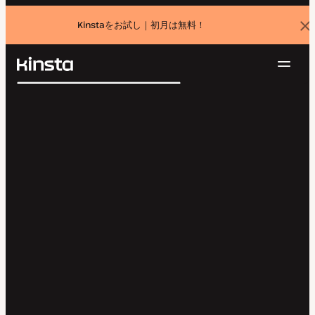
Kinstaをお試し｜初月は無料！
バ
ナ
ー
を
ナ
閉
Kinsta®
検
じ
ビ
プラットフォーム
る
索
ゲ
ソリューション
ログイン
無料でお試し
ー
価格設定
リソース
シ
お問い合わせ
ョ
ン