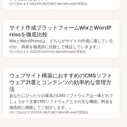
1分で読めます
2023年08月28日
WordPress代替製品
読むのにかかる時間
更
ト
新
ピ
日
ッ
ク
サイト作成プラットフォームWixとWordP
ressを徹底比較
WixとWordPressは、どちらがサイトの作成に適している
のか、両者を徹底的に比較して検証していきます。
1分で読めます
2025年03月14日
WordPress代替製品
読むのにかかる時間
更
ト
新
ピ
日
ッ
ク
ウェブサイト構築におすすめのCMSソフト
ウェア21選とコンテンツの効率的な管理方
法
あなたにぴったりの最高のCMSソフトウェアは一体どれで
しょうか？主要CMSソフトウェアとその主な機能、料金を
徹底的に網羅してご紹介します。…
2分で読めます
2023年08月28日
WordPress代替製品
読むのにかかる時間
更
ト
新
ピ
日
ッ
ク