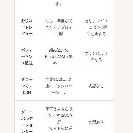
通）
必須コ
なし、準備がで
あり、レビュ
ードレ
きたらデプロイ
ーには1〜3週
ビュー
可能
間を要する
パフォ
組み込みの
プランにより
ーマン
Kinsta APM（無
異なる
ス監視
料）
グロー
世界300以上以
バル
上のエッジロケ
表記なし
CDN
ーション
東京と大阪をは
グロー
じめとする30箇
バルデ
所
制限あり
ータセ
（サイト毎に選
ンター