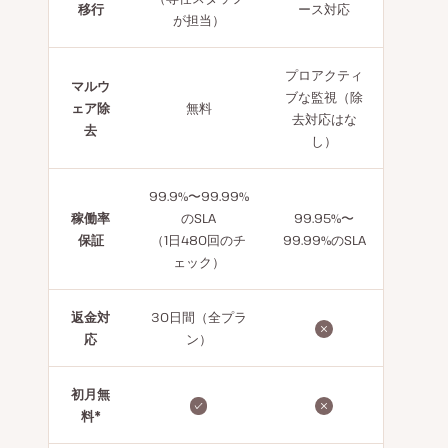
移行
ース対応
が担当）
プロアクティ
マルウ
ブな監視（除
ェア除
無料
去対応はな
去
し）
99.9%〜99.99%
稼働率
のSLA
99.95%〜
保証
（1日480回のチ
99.99%のSLA
ェック）
返金対
30日間（全プラ
応
ン）
初月無
料*