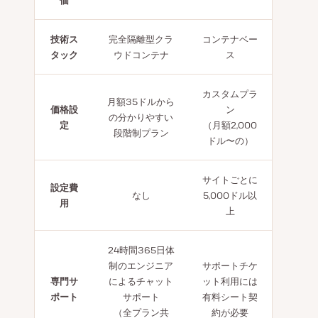
技術ス
完全隔離型クラ
コンテナベー
タック
ウドコンテナ
ス
カスタムプラ
月額35ドルから
価格設
ン
の分かりやすい
定
（月額2,000
段階制プラン
ドル〜の）
サイトごとに
設定費
なし
5,000ドル以
用
上
24時間365日体
制のエンジニア
サポートチケ
専門サ
によるチャット
ット利用には
ポート
サポート
有料シート契
（全プラン共
約が必要