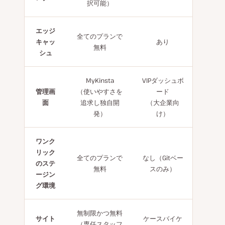
択可能）
エッジ
全てのプランで
キャッ
あり
無料
シュ
MyKinsta
VIPダッシュボ
管理画
（使いやすさを
ード
面
追求し独自開
（大企業向
発）
け）
ワンク
リック
全てのプランで
なし（Gitベー
のステ
無料
スのみ）
ージン
グ環境
無制限かつ無料
サイト
ケースバイケ
（専任スタッフ