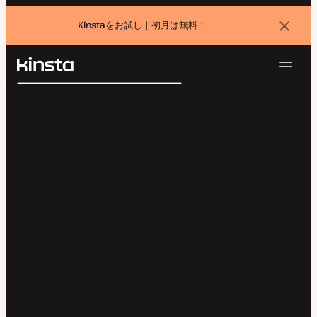
Kinstaをお試し｜初月は無料！
バ
ナ
ー
を
ナ
閉
Kinsta®
検
じ
ビ
プラットフォーム
る
索
ゲ
ソリューション
ログイン
無料でお試し
ー
価格設定
リソース
シ
お問い合わせ
ョ
ン