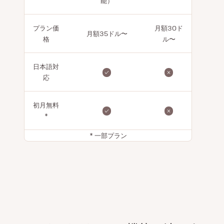
能）
プラン価
月額30ド
月額35ドル〜
格
ル〜
日本語対
応
初月無料
*
* 一部プラン