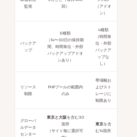
監視
回）
（アドオ
ン）
4種類
6種類
（時間単
（14〜30日の保持期
バックア
位・外部
間、時間単位・外部
ップ
バックア
バックアップアドオ
ップな
ンあり）
し）
帯域幅お
リソース
PHPプールの範囲内
よびスト
制限
のみ
レージに
制限あり
東京と大阪
を含む30
グローバ
箇所
東京
を含
ルデータ
（サイト毎に選択可
む14箇所
センター