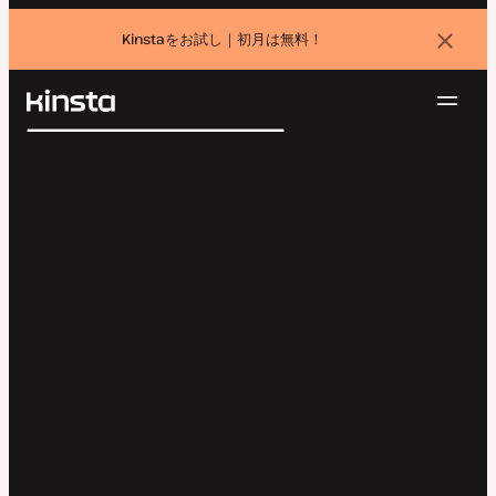
Kinstaをお試し｜初月は無料！
バ
ナ
ー
を
ナ
閉
Kinsta®
検
じ
ビ
プラットフォーム
る
索
ゲ
ソリューション
ログイン
無料でお試し
ー
価格設定
リソース
シ
お問い合わせ
ョ
ン