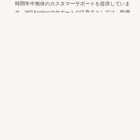
時間年中無休のカスタマーサポートを提供していま
す。WP Engineのサポートの注意点としては、階層
型のサポートシステムを採用しているため、複数の
スタッフとのやりとりが必要になる可能性があるこ
と、また完全に英語でのコミュニケーションとなる
ことが挙げられます。
他社からのサイト移行は、WP Engineの場合、DIYプ
ラグインを使用して自分で作業を行うことになりま
す。Kinstaでは、サイト移行専門のエンジニアが無
料で移管作業を代行するため、ベストプラクティス
に従い安全にサイトが移行されます。
Kinstaは、訪問回数のみに基づいたシンプルな価格
設定を用意しています。WP Engineは、すべてのプ
ランで総訪問数と帯域幅の制限が設定されているた
め、月々の費用の見積もりがやや難しくなる可能性
があります。