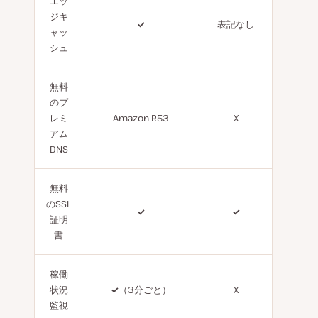
エッ
ジキ
✓
表記なし
ャッ
シュ
無料
のプ
レミ
Amazon R53
X
アム
DNS
無料
のSSL
✓
✓
証明
書
稼働
状況
✓
（3分ごと）
X
監視