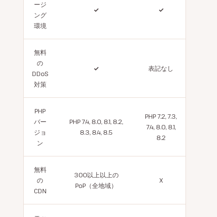
ージ
✓
✓
ング
環境
無料
の
✓
表記なし
DDoS
対策
PHP
PHP 7.2, 7.3,
バー
PHP 7.4, 8.0, 8.1, 8.2,
7.4, 8.0, 8.1,
ジョ
8.3, 8.4, 8.5
8.2
ン
無料
300以上以上の
の
X
PoP（全地域）
CDN