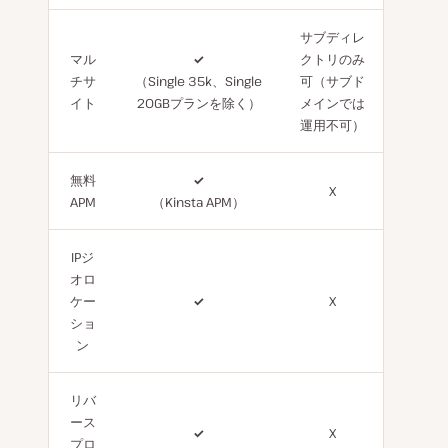
サブディレ
マル
✓
クトリのみ
チサ
（Single 35k、Single
可（サブド
イト
20GBプランを除く）
メインでは
運用不可）
無料
✓
X
APM
（Kinsta APM）
IPジ
オロ
ケー
✓
X
ショ
ン
リバ
ース
✓
X
プロ