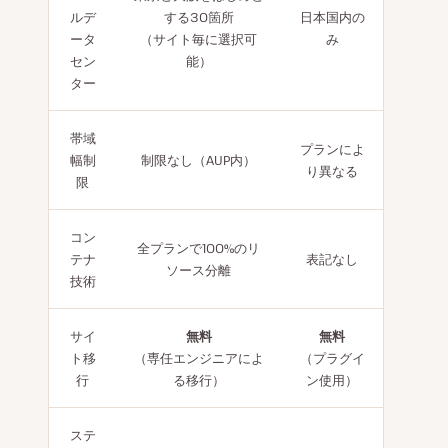
ルデ
する30箇所
日本国内の
ータ
（サイト毎に選択可
み
セン
能）
ター
帯域
プランによ
幅制
制限なし（AUP内）
り異なる
限
コン
全プランで100%のリ
テナ
表記なし
ソース分離
技術
サイ
無料
無料
ト移
（専任エンジニアによ
（プラグイ
行
る移行）
ン使用）
ステ