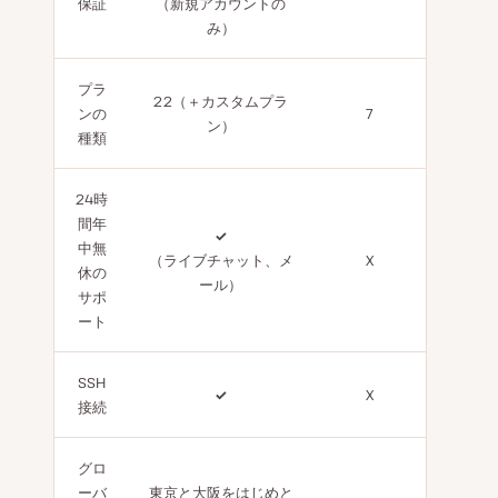
保証
（新規アカウントの
み）
プラ
22（＋カスタムプラ
ンの
7
ン）
種類
24時
間年
✓
中無
（ライブチャット、メ
X
休の
ール）
サポ
ート
SSH
✓
X
接続
グロ
ーバ
東京と大阪をはじめと