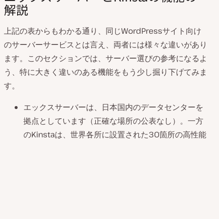
解説
上記の表からもわかる通り、同じWordPressサイト向け
のサーバーサービスとは言え、両者には様々な違いがあり
ます。このセクションでは、サーバー選びの参考になるよ
う、特に大きく違いのある機能をもう少し掘り下げてみま
す。
エックスサーバーは、日本国内のデータセンターを
拠点としています（正確な場所の公表なし）。一方
のKinstaは、世界各所に設置された30箇所の高性能
データセンター（日本国内では東京と大阪の2拠
点）を持ち、強力なグローバルプレゼンスを確立し
ています。
Kinstaは30日間の返金保証をすべてのプランに提供
しており、さらにSingle 35kとWP 2プランは初月無
料で利用できます。無料のサイト移行を利用すれ