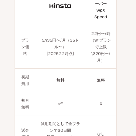
ーバー
With
wpX
Kinsta
Speed
2.2円〜/時
プラ
5,435円〜/月（35ド
（W1プラン
ン価
ル〜）
で上限
格
[2026.2.2時点]
1,320円〜/
月）
初期
無料
無料
費用
初月
✓
*
X
無料
試用期間として全プラ
返金
ンで30日間
なし