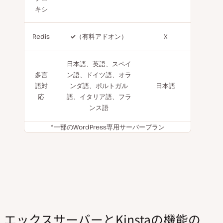
キシ
Redis
✓
（有料アドオン）
X
日本語、英語、スペイ
多言
ン語、ドイツ語、オラ
語対
ンダ語、ポルトガル
日本語
応
語、イタリア語、フラ
ンス語
*一部のWordPress専用サーバープラン
エックスサーバーとKinstaの機能の