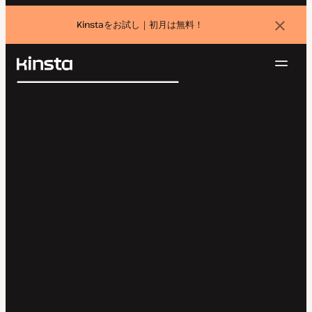
Kinstaをお試し｜初月は無料！
バ
ナ
ー
を
ナ
閉
Kinsta®
検
じ
ビ
プラットフォーム
る
索
ゲ
ソリューション
ログイン
無料でお試し
ー
価格設定
リソース
シ
お問い合わせ
ョ
ン