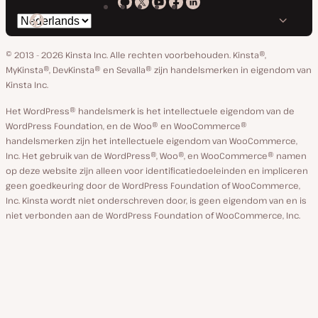
Kinsta
Kinsta
Kinsta
Kinsta
Kinsta
Selecteer
op
op
op
op
op
taal
GitHub
X
YouTube
Facebook
Linkedin
© 2013 - 2026 Kinsta Inc. Alle rechten voorbehouden.
Kinsta®,
MyKinsta®, DevKinsta® en Sevalla® zijn handelsmerken in eigendom van
Kinsta Inc.
Het WordPress® handelsmerk is het intellectuele eigendom van de
WordPress Foundation, en de Woo® en WooCommerce®
handelsmerken zijn het intellectuele eigendom van WooCommerce,
Inc. Het gebruik van de WordPress®, Woo®, en WooCommerce® namen
op deze website zijn alleen voor identificatiedoeleinden en impliceren
geen goedkeuring door de WordPress Foundation of WooCommerce,
Inc. Kinsta wordt niet onderschreven door, is geen eigendom van en is
niet verbonden aan de WordPress Foundation of WooCommerce, Inc.