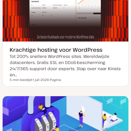
Krachtige hosting voor WordPress
Tot 200% snellere WordPress sites. Wereldwijde
datacenters. Gratis SSL en DDoS-bescherming.
24/7/365 support door experts. Stap over naar Kinsta
en…
5 min leestijd
1 juli 2026
Pagina
Leestijd
D
P
a
o
t
s
u
t
m
t
v
y
a
p
n
e
u
p
d
a
t