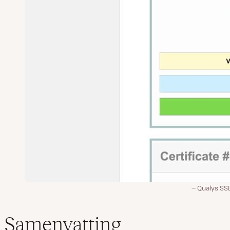
Qualys SSL
Samenvatting