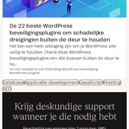
e
De 22 beste WordPress
beveiligingsplugins om schadelijke
dreigingen buiten de deur te houden
Het kan een hele uitdaging zijn om je WordPress site
veilig te houden. Check deze WordPress
beveiligingsplugins om alle boeven buiten de deur te
ho…
44 min leestijd
24 juli 2026
Blog
WordPress beveiliging
Leestijd
WordPress plugins
D
P
O
O
a
o
n
n
t
s
d
d
Database
Applicatie development
JavaScript
Hosting
u
t
e
e
SEO
m
t
r
r
v
y
w
w
a
p
e
e
n
e
r
r
u
p
p
p
d
a
t
e