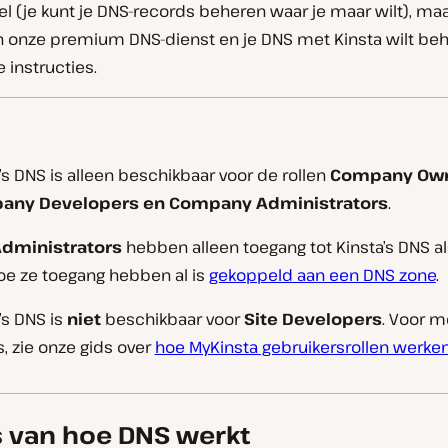
el (je kunt je DNS-records beheren waar je maar wilt), maar
n onze premium DNS-dienst en je DNS met Kinsta wilt beh
instructies.
’s DNS is alleen beschikbaar voor de rollen
Company Own
any Developers en Company Administrators
.
Administrators
hebben alleen toegang tot Kinsta’s DNS al
oe ze toegang hebben al is
gekoppeld aan een DNS zone
.
’s DNS is
niet
beschikbaar voor
Site Developers
. Voor m
s, zie onze gids over
hoe MyKinsta gebruikersrollen werke
s van hoe DNS werkt