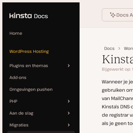
Language
ar de content
Docs A
Home
Docs
Wor
WordPress Hosting
Kinst
Plugins en themas
Bijgewerkt op:
Add-ons
Automatische updates
Wanneer je je
Omgevingen pushen
gebruiken om
Plugins en thema’s
van MailChann
beheren
PHP
Kinsta’s DNS
Verboden en niet-
Aan de slag
de registrar 
PHP opnieuw opstarten en
compatibele plugins
als je geen t
bijwerken
Migraties
Site toevoegen
WordPress