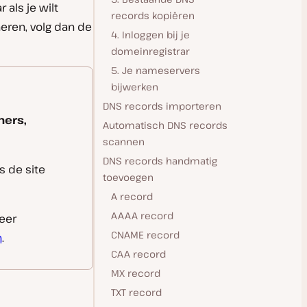
 als je wilt
records kopiëren
eren, volg dan de
4. Inloggen bij je
domeinregistrar
5. Je nameservers
bijwerken
DNS records importeren
ers,
Automatisch DNS records
scannen
DNS records handmatig
s de site
toevoegen
A record
AAAA record
eer
CNAME record
n
.
CAA record
MX record
TXT record