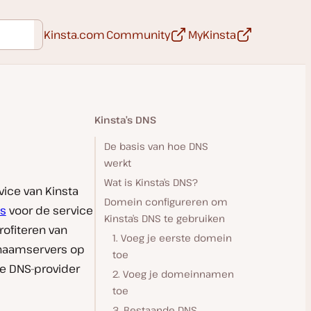
Open in een nieuwe tab
Open in een 
Kinsta.com
Community
MyKinsta
Kinsta’s DNS
De basis van hoe DNS
werkt
Wat is Kinsta’s DNS?
vice van Kinsta
Domein configureren om
ds
voor de service
Kinsta’s DNS te gebruiken
rofiteren van
1. Voeg je eerste domein
 naamservers op
toe
je DNS-provider
2. Voeg je domeinnamen
toe
3. Bestaande DNS